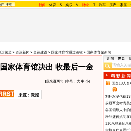
地产
搜狗
新闻
-
体育
-
S
-
娱乐
-
V
-
财经
-
IT
-
汽车
-
房产
-
家居
-
奥运频道
>
奥运新闻
>
奥运建设
>
国家体育馆通过验收
>
国家体育馆新闻
新闻
网页
在国家体育馆决出 收最后一金
精 彩 新 闻
[
我来说两句
] [字号：
大
中
小
]
国奥18人
1
2
来源：竞报
刘翔双腿估价13
前冠军变时尚美
各国领导人中的
粉丝盛传姚明在通
110米栏新纪录
伊拉克代表团抵京