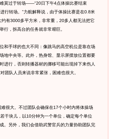
难莫过于转场——“20日下午4点体操比赛结束
进行转场。”力航解释说，由于体操比赛是在0.8米
大约有3000多平方米，非常重，20多人都无法把它
举行，拆高台的任务就非常艰巨。
和手球的也大不同：像跳马的高空机位是靠在场
场地中央等。此外，热身馆、显示屏摆放位置都要
时进行，否则转播器材的挪移可能出现掉下来伤人
间对团队人员来说非常紧张，困难也很大。
难很大。不过团队会确保在17个小时内将体操场
成若干块儿，以10分钟为一个单位，确定每个单位
成。另外，我们会借助武警官兵的力量协助团队完