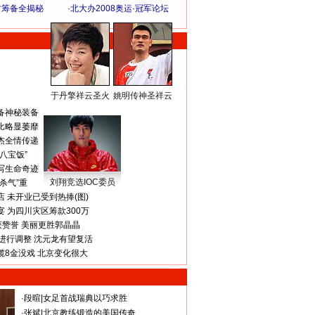
方筹备全揭秘
·
北大办2008奥运·冠军论坛
于丹擎祥云圣火
姚明传神圣祥云
体 育 热 点
备神秘装备
比略显萎靡
杰全情传递
八宝饭”
写生命奇迹
刘翔竞选IOC委员
杀气”重
 未开业已受到热捧(图)
 为四川灾区筹款300万
获赞誉 美丽更胜郭晶晶
进行调整 沈元龙有望复活
揽8金没戏 北京变化很大
·
段暄
|
女足首战瑞典以巧求胜
·
张斌
|
北京教练锻造的美国传奇