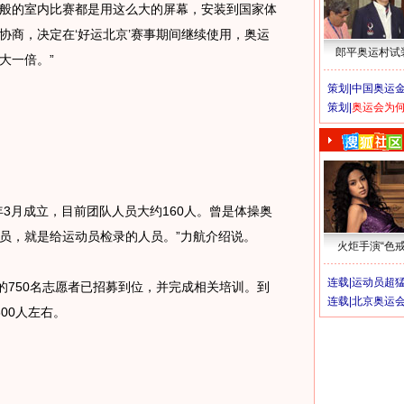
般的室内比赛都是用这么大的屏幕，安装到国家体
协商，决定在‘好运北京’赛事期间继续使用，奥运
郎平奥运村试
大一倍。”
策划|
中国奥运金
策划|
奥运会为
月成立，目前团队人员大约160人。曾是体操奥
员，就是给运动员检录的人员。”力航介绍说。
火炬手演“色戒
连载|
运动员超
750名志愿者已招募到位，并完成相关培训。到
连载|
北京奥运
00人左右。