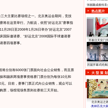
张靓颖成都传圣
热点图片
会三大主要比赛场馆之一。北京奥运会期间，竞技
赛将在这里举行。力航说，依照“好运北京”赛事指
28日至2008年1月26日举办“好运北京”2007
蹦床国际邀请赛、“好运北京”2008国际手球邀请赛
开幕日天安门
邀请赛四项赛事。
历届开幕式经典
将分别有6000张门票面向社会公众销售，而且票
大 型 策 划
操和蹦床两项赛事资格赛门票分别为每张10元和
50元。目前，赛事门票正式向公众销售，观众可以
购票，场馆现场售票则在赛前三天开始。
北京奥运之
·
奥林匹克大