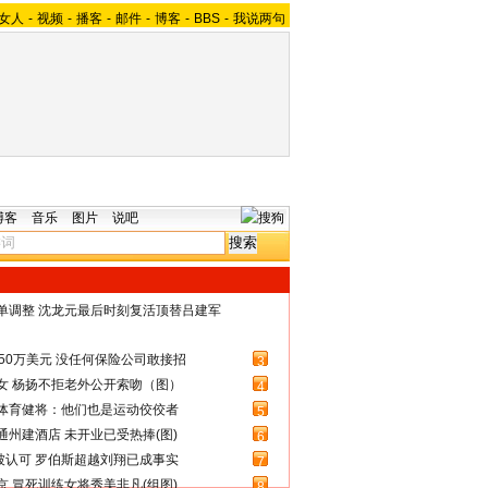
女人
-
视频
-
播客
-
邮件
-
博客
-
BBS
-
我说两句
博客
音乐
图片
说吧
名单调整 沈龙元最后时刻复活顶替吕建军
50万美元 没任何保险公司敢接招
3
女 杨扬不拒老外公开索吻（图）
4
体育健将：他们也是运动佼佼者
5
州建酒店 未开业已受热捧(图)
6
被认可 罗伯斯超越刘翔已成事实
7
 冒死训练女将秀美非凡(组图)
8