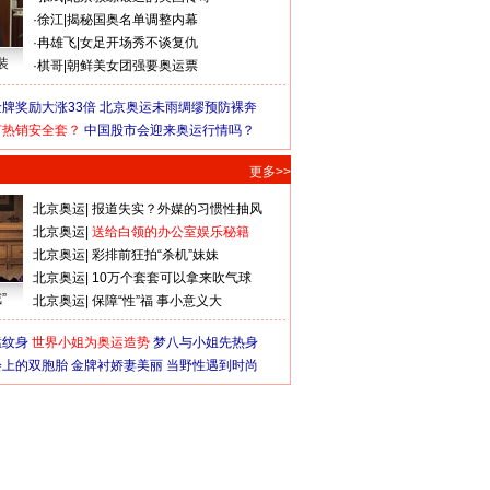
·
徐江
|
揭秘国奥名单调整内幕
·
冉雄飞
|
女足开场秀不谈复仇
装
·
棋哥
|
朝鲜美女团强要奥运票
牌奖励大涨33倍
北京奥运未雨绸缪预防裸奔
何热销安全套？
中国股市会迎来奥运行情吗？
更多>>
北京奥运
|
报道失实？外媒的习惯性抽风
北京奥运
|
送给白领的办公室娱乐秘籍
北京奥运
|
彩排前狂拍“杀机”妹妹
北京奥运
|
10万个套套可以拿来吹气球
”
北京奥运
|
保障“性”福 事小意义大
猛纹身
世界小姐为奥运造势
梦八与小姐先热身
会上的双胞胎
金牌衬娇妻美丽
当野性遇到时尚