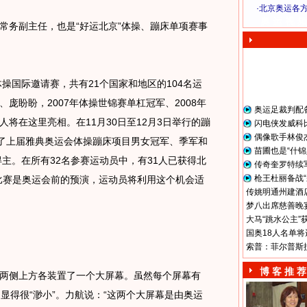
·
北京奥运各
奥 运 视 频
务副主任，也是“好运北京”体操、蹦床单项赛事
操国际邀请赛，共有21个国家和地区的104名运
庞盼盼，2007年体操世锦赛单杠冠军、2008年
奥运足裁判配
将在这里亮相。在11月30日至12月3日举行的蹦
闪电侠发威科
偶像歌手林俊
集了上届雅典奥运会体操蹦床项目男女冠军、季军和
苗圃也是“什锦
得主。在所有32名参赛运动员中，有31人已获得北
传奇奎罗特续
枪王杜丽备战“
比赛是奥运会前的预演，运动员将利用这个机会适
传姚明通州建酒店
梦八出席慈善晚宴
大马“跳水公主”
国奥18人名单将
索普：菲尔普斯
博 客 推 荐
侧上方各装置了一个大屏幕。虽然每个屏幕有
显得很“渺小”。力航说：“这两个大屏幕是由奥运