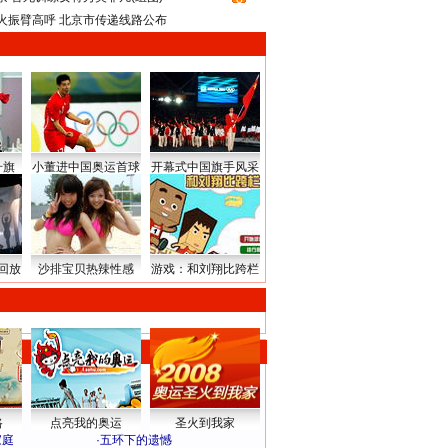
火振臂高呼 北京市传递线路公布
升旗
小董进中国奥运首球
开幕式中国旗手风采
回放
沙排宝贝热辣性感
游戏：和刘翔比跨栏
路
点亮我的奥运
圣火到我家
家庭
·
五环下的遗憾