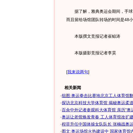
据了解，雅典奥运会期间，手球比
而且留给场馆团队转场的时间是48
本版撰文竞报记者崔鲸涛
本版摄影竞报记者李昊
[
我来说两句
]
相关新闻
·
组图:奥运拳击比赛地北京工人体育馆
·
探访北京科技大学体育馆 揭秘奥运柔道跆
·
百余中外记者参观科大体育馆 亲历"奥
·
奥运让老馆焕发青春 工人体育馆改扩建竣
·
程菲升任中国体操女队队长 张楠战奥运还
·
图文:奥运场馆火热建设中 国家体育馆