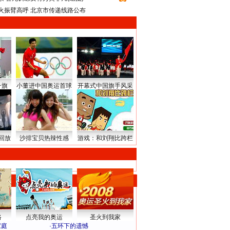
火振臂高呼 北京市传递线路公布
升旗
小董进中国奥运首球
开幕式中国旗手风采
回放
沙排宝贝热辣性感
游戏：和刘翔比跨栏
路
点亮我的奥运
圣火到我家
家庭
·
五环下的遗憾