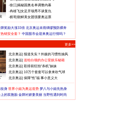
·
徐江
|
揭秘国奥名单调整内幕
·
冉雄飞
|
女足开场秀不谈复仇
装
·
棋哥
|
朝鲜美女团强要奥运票
牌奖励大涨33倍
北京奥运未雨绸缪预防裸奔
何热销安全套？
中国股市会迎来奥运行情吗？
更多>>
北京奥运
|
报道失实？外媒的习惯性抽风
北京奥运
|
送给白领的办公室娱乐秘籍
北京奥运
|
彩排前狂拍“杀机”妹妹
北京奥运
|
10万个套套可以拿来吹气球
”
北京奥运
|
保障“性”福 事小意义大
猛纹身
世界小姐为奥运造势
梦八与小姐先热身
会上的双胞胎
金牌衬娇妻美丽
当野性遇到时尚