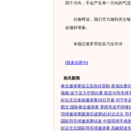
四个方向，不会产生单一方向的气流
任春晖说，我们尽力做到关注每一
会做好准备。
本报记者罗乔欣实习生许浒
[
我来说两句
]
相关新闻
·
拳击邀请赛设立应急住宿制 夜场比赛志愿
·
视频:放下压力尽情比赛 陈宏与羽毛球
·
好运北京体操邀请赛28日开幕 何宁冬训缺
·
图文:国际拳击邀请赛 墨西哥选手阿维
·
羽球邀请赛圆满完成测试(好运北京 羽毛球
·
国际羽毛球邀请赛结束 中国羽球手感觉奥
·
好运北京国际羽毛球邀请赛 高崚郑波失混