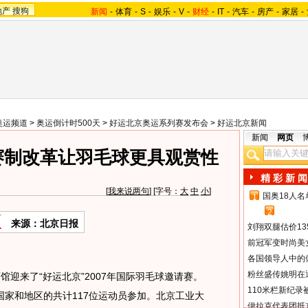
地产
搜狗
新闻
-
体育
-
S
-
娱乐
-
V
-
财经
-
IT
-
汽车
-
房产
-
家居
-
奥运频道
>
奥运倒计时500天
>
好运北京奥运系列赛发布会
>
好运北京新闻
新闻
网页
赛制改革让羽毛球更具观赏性
精 彩 新 闻
[
我来说两句
] [字号：
大
中
小
]
国奥18人
1
2
来源：北京日报
刘翔双腿估价13
前冠军变时尚美
各国领导人中的
粉丝盛传姚明在通
来了“好运北京”2007年国际羽毛球邀请赛。
110米栏新纪录
国家和地区的共计117位运动员参加。北京工业大
伊拉克代表团抵京