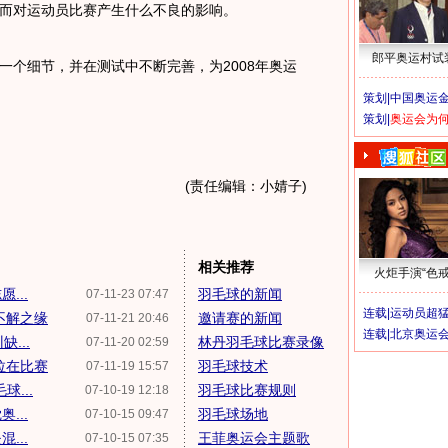
而对运动员比赛产生什么不良的影响。
郎平奥运村试
个细节，并在测试中不断完善，为2008年奥运
策划|
中国奥运金
策划|
奥运会为
(责任编辑：小婧子)
相关推荐
火炬手演“色戒
...
羽毛球的新闻
07-11-23 07:47
连载|
运动员超
不解之缘
邀请赛的新闻
07-11-21 20:46
连载|
北京奥运
...
林丹羽毛球比赛录像
07-11-20 02:59
拉在比赛
羽毛球技术
07-11-19 15:57
...
羽毛球比赛规则
07-10-19 12:18
...
羽毛球场地
07-10-15 09:47
...
王菲奥运会主题歌
07-10-15 07:35