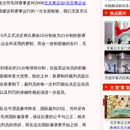
这次羽毛球赛事是对2008
北京奥运会
(
北京奥运会
张靓颖成都传圣
馆建设和赛事运行的一次全面检验，我们尤其关注
热点图片
5月正式决定将比赛由15分制改为21分制的新赛
京奥运会所采用的赛制。而这一改制措施的实行，无
开幕日天安门
到现在的21分每球得分制，在提高运动员的积极
面都有更大优势。除此之外，新赛制对裁判员提出
历届开幕式经典
在新赛制下，裁判员的每一次判罚都会决定运动员
大 型 策 划
以及判罚的准确性都必须进一步提高。
伍可谓是豪华阵容，国际裁判23位，另外还有
羽毛球国际邀请赛，保证比赛的公平与公正，相关
北京奥运之
球裁判员的培训，而在这次国际邀请赛开始之前，再
·
奥林匹克大