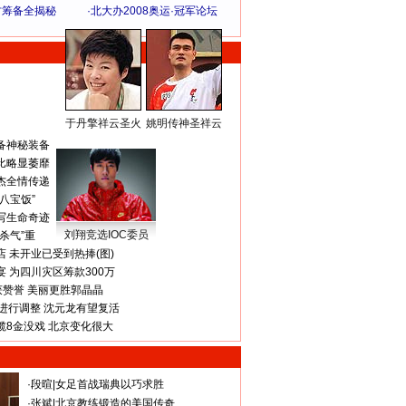
方筹备全揭秘
·
北大办2008奥运·冠军论坛
于丹擎祥云圣火
姚明传神圣祥云
体 育 热 点
备神秘装备
比略显萎靡
杰全情传递
八宝饭”
写生命奇迹
刘翔竞选IOC委员
杀气”重
 未开业已受到热捧(图)
 为四川灾区筹款300万
获赞誉 美丽更胜郭晶晶
进行调整 沈元龙有望复活
揽8金没戏 北京变化很大
·
段暄
|
女足首战瑞典以巧求胜
·
张斌
|
北京教练锻造的美国传奇