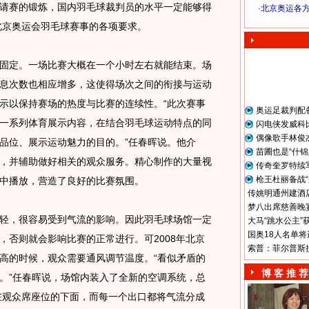
请赛的锻炼，国内羽毛球裁判员的水平一定能够得
·
北京奥运各
奥 运 视 频
8北京奥运会羽毛球赛事的各项要求。
定。一场比赛大概在一个小时左右就能结束。场
息次数也相应增多，这使得场次之间的衔接与运动
示以保持赛场的热度与比赛的连续性。“此次赛事
奥运足裁判配
一系列体育展示内容，在结合羽毛球运动特点的同
闪电侠发威科
偶像歌手林俊
品位、展示运动魅力的目的。”任春晖说。他介
苗圃也是“什锦
，并辅助做好相关的观众服务。精心制作的大量视
传奇奎罗特续
枪王杜丽备战“
中播放，营造了良好的比赛氛围。
传姚明通州建酒店
梦八出席慈善晚宴
，很容易受到气流的影响。因此羽毛球场馆一定
大马“跳水公主”
国奥18人名单将
，否则就会影响比赛的正常进行。可2008年北京
索普：菲尔普斯
高的时候，观众需要通风调节温度。“看似矛盾的
博 客 推 荐
。”任春晖说，场馆内装入了全新的空调系统，总
置在观众席座位的下面，而每一个出口都将气流分成