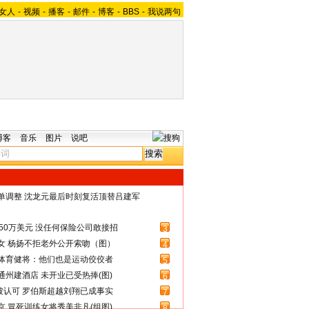
女人
-
视频
-
播客
-
邮件
-
博客
-
BBS
-
我说两句
博客
音乐
图片
说吧
名单调整 沈龙元最后时刻复活顶替吕建军
50万美元 没任何保险公司敢接招
3
女 杨扬不拒老外公开索吻（图）
4
体育健将：他们也是运动佼佼者
5
州建酒店 未开业已受热捧(图)
6
被认可 罗伯斯超越刘翔已成事实
7
 冒死训练女将秀美非凡(组图)
8