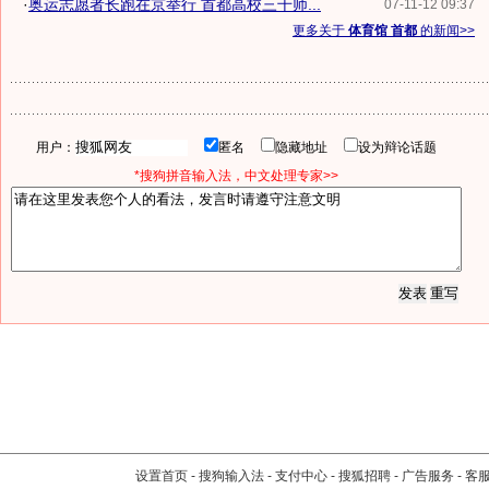
·
奥运志愿者长跑在京举行 首都高校三千师...
07-11-12 09:37
更多关于
体育馆 首都
的新闻>>
用户：
匿名
隐藏地址
设为辩论话题
*搜狗拼音输入法，中文处理专家>>
设置首页
-
搜狗输入法
-
支付中心
-
搜狐招聘
-
广告服务
-
客