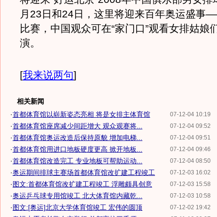
月23日和24日，这里将迎来百年奥运盛事
比赛，中国观众可在“家门口”观看女排姑娘
演。
[
我来说两句
]
相关新闻
·
首都体育馆以崭新姿态亮相 将是女排主体育馆
07-12-04 10:19
·
首都体育馆座席减少间距增大 观众观赛将...
07-12-04 09:52
·
首都体育馆奥运改造后保持原貌 增加电梯...
07-12-04 09:51
·
首都体育馆用进口地板硬度更高 掀开地板...
07-12-04 09:46
·
首都体育馆改造完工 专业地板可帮助运动...
07-12-04 08:50
·
奥运期间排球主赛场首都体育馆改扩建工程竣工
07-12-03 16:02
·
图文:首都体育馆改扩建工程竣工 浮雕颇具创意
07-12-03 15:58
·
奥运乒乓球专用馆竣工 北大体育馆内藏乾...
07-12-03 10:58
·
图文:[奥运]北京大学体育馆竣工 宏伟的圆顶
07-12-02 19:42