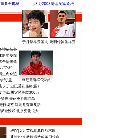
方筹备全揭秘
·
北大办2008奥运·冠军论坛
于丹擎祥云圣火
姚明传神圣祥云
体 育 热 点
备神秘装备
比略显萎靡
杰全情传递
八宝饭”
写生命奇迹
刘翔竞选IOC委员
杀气”重
 未开业已受到热捧(图)
 为四川灾区筹款300万
获赞誉 美丽更胜郭晶晶
进行调整 沈元龙有望复活
揽8金没戏 北京变化很大
·
段暄
|
女足首战瑞典以巧求胜
·
张斌
|
北京教练锻造的美国传奇