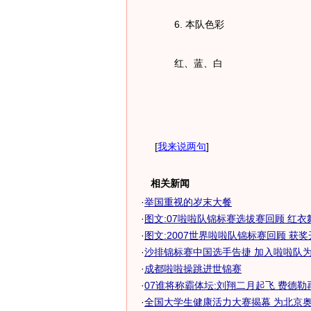
6. 本队色彩
红、蓝、白
[
我来说两句
]
相关新闻
·
举国重视的岁末大餐
·
图文:07啦啦队锦标赛选拔赛回顾 红衣
·
图文:2007世界啦啦队锦标赛回顾 获
·
沙排锦标赛中国选手告捷 加入啦啦队为沙
·
成都啦啦操跳进世锦赛
·
07谁将称霸体坛:刘翔二月起飞 费德勒
·
全国大学生健康活力大赛揭幕 为北京