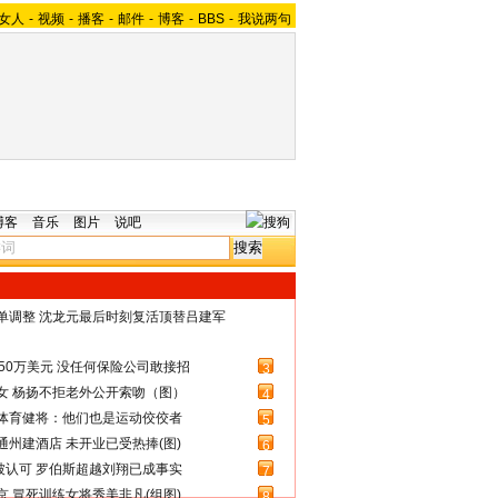
女人
-
视频
-
播客
-
邮件
-
博客
-
BBS
-
我说两句
博客
音乐
图片
说吧
名单调整 沈龙元最后时刻复活顶替吕建军
50万美元 没任何保险公司敢接招
3
女 杨扬不拒老外公开索吻（图）
4
体育健将：他们也是运动佼佼者
5
州建酒店 未开业已受热捧(图)
6
被认可 罗伯斯超越刘翔已成事实
7
 冒死训练女将秀美非凡(组图)
8