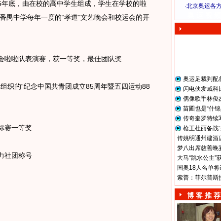
5年底，由在校的高中学生组成，学生在学校的啦
·
北京奥运各
奥 运 视 频
番禺中学每年一度的“孝道”文艺晚会和校运会的开
动会啦啦队表演赛，获一等奖，最佳团队奖
奥运足裁判配
组织的“纪念中国共青团成立85周年暨五四运动88
闪电侠发威科
偶像歌手林俊
苗圃也是“什锦
传奇奎罗特续
标赛一等奖
枪王杜丽备战“
传姚明通州建酒店
梦八出席慈善晚宴
力社团称号
大马“跳水公主”
国奥18人名单将
索普：菲尔普斯
博 客 推 荐