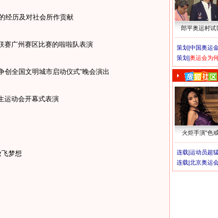
的经历及对社会所作贡献
郎平奥运村试
球联赛广州赛区比赛的啦啦队表演
策划|
中国奥运金
策划|
奥运会为
“争创全国文明城市启动仪式”晚会演出
学生运动会开幕式表演
火炬手演“色戒
连载|
运动员超
放飞梦想
连载|
北京奥运