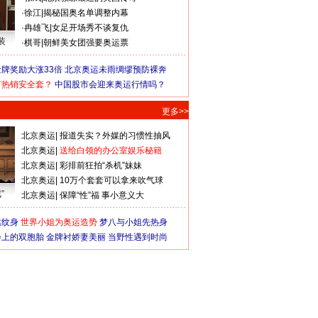
·
徐江
|
揭秘国奥名单调整内幕
·
冉雄飞
|
女足开场秀不谈复仇
装
·
棋哥
|
朝鲜美女团强要奥运票
牌奖励大涨33倍
北京奥运未雨绸缪预防裸奔
何热销安全套？
中国股市会迎来奥运行情吗？
更多>>
北京奥运
|
报道失实？外媒的习惯性抽风
北京奥运
|
送给白领的办公室娱乐秘籍
北京奥运
|
彩排前狂拍“杀机”妹妹
北京奥运
|
10万个套套可以拿来吹气球
”
北京奥运
|
保障“性”福 事小意义大
猛纹身
世界小姐为奥运造势
梦八与小姐先热身
会上的双胞胎
金牌衬娇妻美丽
当野性遇到时尚