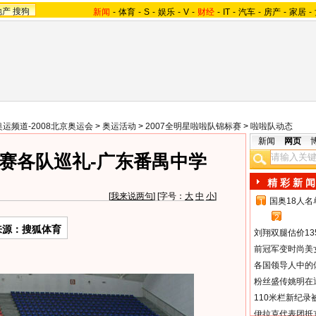
地产
搜狗
新闻
-
体育
-
S
-
娱乐
-
V
-
财经
-
IT
-
汽车
-
房产
-
家居
-
奥运频道-2008北京奥运会
>
奥运活动
>
2007全明星啦啦队锦标赛
>
啦啦队动态
新闻
网页
赛各队巡礼-广东番禺中学
精 彩 新 闻
[
我来说两句
] [字号：
大
中
小
]
国奥18人
1
2
来源：搜狐体育
刘翔双腿估价13
前冠军变时尚美
各国领导人中的
粉丝盛传姚明在通
110米栏新纪录
伊拉克代表团抵京