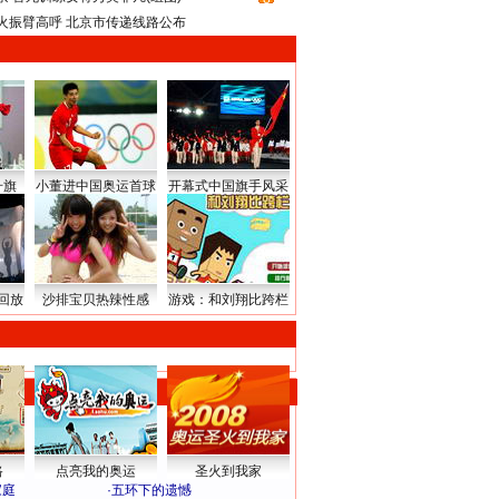
火振臂高呼 北京市传递线路公布
升旗
小董进中国奥运首球
开幕式中国旗手风采
回放
沙排宝贝热辣性感
游戏：和刘翔比跨栏
路
点亮我的奥运
圣火到我家
家庭
·
五环下的遗憾