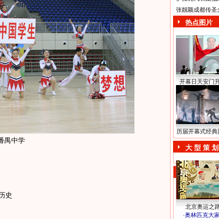
张靓颖成都传圣
热点图片
开幕日天安门
历届开幕式经典
番禺中学
大 型 策 划
历史
北京奥运之
·
奥林匹克大