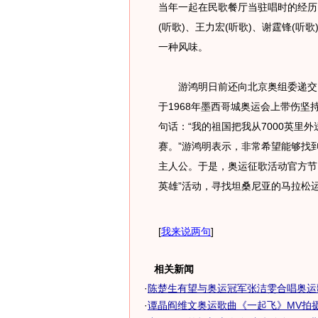
当年一起在民歌餐厅当驻唱时的经历
(听歌)、王力宏(听歌)、谢霆锋(
一种风味。
游鸿明日前还向北京奥组委递交了
于1968年墨西哥城奥运会上带伤
句话：“我的祖国把我从7000英里
赛。”游鸿明表示，非常希望能够找
主人公。于是，奥运征歌活动官方节
英雄”活动，寻找坦桑尼亚的马拉松
[
我来说两句
]
相关新闻
·
陈楚生有望与奥运冠军张洁雯合唱奥运歌
·
谭晶阎维文奥运歌曲《一起飞》MV拍摄