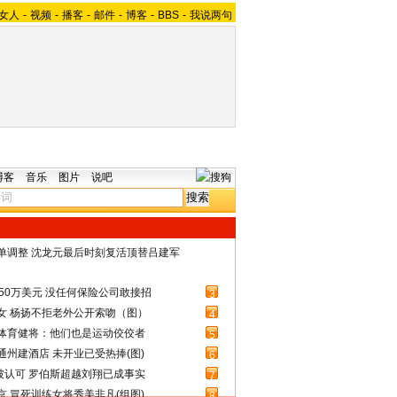
女人
-
视频
-
播客
-
邮件
-
博客
-
BBS
-
我说两句
博客
音乐
图片
说吧
名单调整 沈龙元最后时刻复活顶替吕建军
50万美元 没任何保险公司敢接招
3
女 杨扬不拒老外公开索吻（图）
4
体育健将：他们也是运动佼佼者
5
州建酒店 未开业已受热捧(图)
6
被认可 罗伯斯超越刘翔已成事实
7
 冒死训练女将秀美非凡(组图)
8