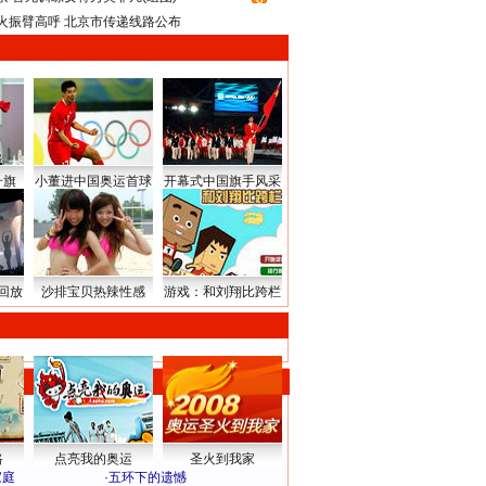
火振臂高呼 北京市传递线路公布
升旗
小董进中国奥运首球
开幕式中国旗手风采
回放
沙排宝贝热辣性感
游戏：和刘翔比跨栏
路
点亮我的奥运
圣火到我家
家庭
·
五环下的遗憾