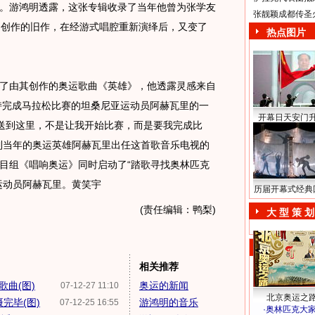
。游鸿明透露，这张专辑收录了当年他曾为张学友
张靓颖成都传圣
听歌)创作的旧作，在经游式唱腔重新演绎后，又变了
热点图片
由其创作的奥运歌曲《英雄》，他透露灵感来自
坚持完成马拉松比赛的坦桑尼亚运动员阿赫瓦里的一
开幕日天安门
外送到这里，不是让我开始比赛，而是要我完成比
到当年的奥运英雄阿赫瓦里出任这首歌音乐电视的
目组《唱响奥运》同时启动了“踏歌寻找奥林匹克
运动员阿赫瓦里。黄笑宇
历届开幕式经典
(责任编辑：鸭梨)
大 型 策 划
相关推荐
曲(图)
奥运的新闻
07-12-27 11:10
北京奥运之
完毕(图)
游鸿明的音乐
07-12-25 16:55
·
奥林匹克大