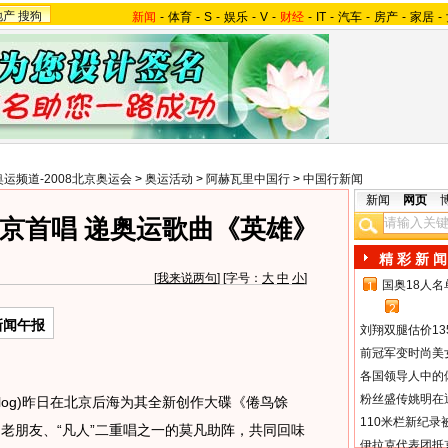
地产
搜狗
新闻
-
体育
-
S
-
娱乐
-
V
-
财经
-
IT
-
汽车
-
房产
-
家居
-
奥运频道-2008北京奥运会
>
奥运活动
>
阿赫瓦里中国行
>
中国行新闻
新闻
网页
京首唱 递奥运歌曲《英雄》
精 彩 新 闻
[
我来说两句
] [字号：
大
中
小
]
国奥18人
1
2
新闻午报
刘翔双腿估价13
前冠军变时尚美
各国领导人中的
粉丝盛传姚明在通
log)昨日在北京后海为其全新创作大碟《倦鸟馀
110米栏新纪录
的老朋友、“凡人”二重唱之一的莫凡助阵，共同回味
伊拉克代表团抵京