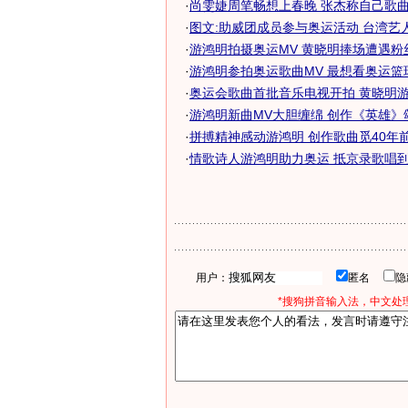
·
尚雯婕周笔畅想上春晚 张杰称自己歌曲适
·
图文:助威团成员参与奥运活动 台湾艺
·
游鸿明拍摄奥运MV 黄晓明捧场遭遇粉丝围
·
游鸿明参拍奥运歌曲MV 最想看奥运篮球比
·
奥运会歌曲首批音乐电视开拍 黄晓明游鸿
·
游鸿明新曲MV大胆缠绵 创作《英雄》颂奥
·
拼搏精神感动游鸿明 创作歌曲觅40年前奥
·
情歌诗人游鸿明助力奥运 抵京录歌唱到凌
用户：
匿名
*搜狗拼音输入法，中文处理