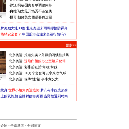
·
徐江
|
揭秘国奥名单调整内幕
·
冉雄飞
|
女足开场秀不谈复仇
装
·
棋哥
|
朝鲜美女团强要奥运票
牌奖励大涨33倍
北京奥运未雨绸缪预防裸奔
何热销安全套？
中国股市会迎来奥运行情吗？
更多>>
北京奥运
|
报道失实？外媒的习惯性抽风
北京奥运
|
送给白领的办公室娱乐秘籍
北京奥运
|
彩排前狂拍“杀机”妹妹
北京奥运
|
10万个套套可以拿来吹气球
”
北京奥运
|
保障“性”福 事小意义大
猛纹身
世界小姐为奥运造势
梦八与小姐先热身
会上的双胞胎
金牌衬娇妻美丽
当野性遇到时尚
司介绍
-
全部新闻
-
全部博文