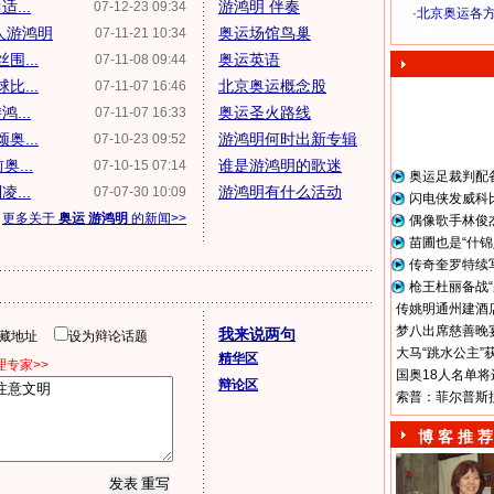
...
游鸿明 伴奏
07-12-23 09:34
·
北京奥运各
人游鸿明
奥运场馆鸟巢
07-11-21 10:34
奥 运 视 频
...
奥运英语
07-11-08 09:44
...
北京奥运概念股
07-11-07 16:46
...
奥运圣火路线
07-11-07 16:33
...
游鸿明何时出新专辑
07-10-23 09:52
...
谁是游鸿明的歌迷
07-10-15 07:14
奥运足裁判配
...
游鸿明有什么活动
07-07-30 10:09
闪电侠发威科
更多关于
奥运 游鸿明
的新闻>>
偶像歌手林俊
苗圃也是“什锦
传奇奎罗特续
枪王杜丽备战“
传姚明通州建酒店
梦八出席慈善晚宴
我来说两句
隐藏地址
设为辩论话题
大马“跳水公主”
精华区
专家>>
国奥18人名单将
辩论区
索普：菲尔普斯
博 客 推 荐