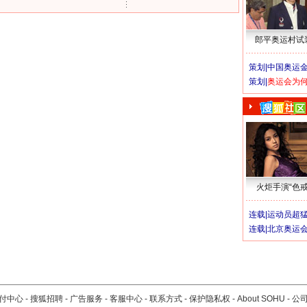
郎平奥运村试
策划|
中国奥运金
策划|
奥运会为
火炬手演“色戒
连载|
运动员超
连载|
北京奥运
付中心
-
搜狐招聘
-
广告服务
-
客服中心
-
联系方式
-
保护隐私权
-
About SOHU
-
公