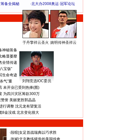
方筹备全揭秘
·
北大办2008奥运·冠军论坛
于丹擎祥云圣火
姚明传神圣祥云
体 育 热 点
备神秘装备
比略显萎靡
杰全情传递
八宝饭”
写生命奇迹
刘翔竞选IOC委员
杀气”重
 未开业已受到热捧(图)
 为四川灾区筹款300万
获赞誉 美丽更胜郭晶晶
进行调整 沈元龙有望复活
揽8金没戏 北京变化很大
·
段暄
|
女足首战瑞典以巧求胜
·
张斌
|
北京教练锻造的美国传奇