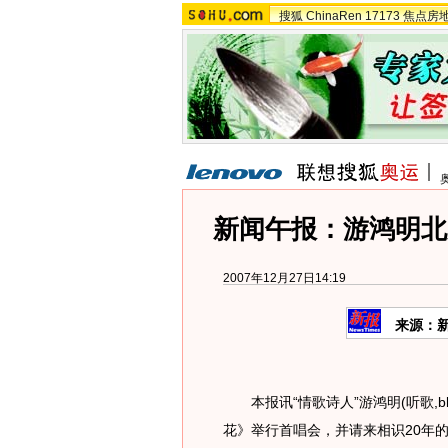
搜狐
ChinaRen
17173
焦点房
新闻午报：游鸿明北
2007年12月27日14:19
来源：
本报讯“情歌诗人”游鸿明(听歌,b
花》举行首唱会，并请来相识20年