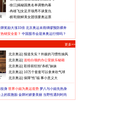
·
徐江
|
揭秘国奥名单调整内幕
·
冉雄飞
|
女足开场秀不谈复仇
装
·
棋哥
|
朝鲜美女团强要奥运票
牌奖励大涨33倍
北京奥运未雨绸缪预防裸奔
何热销安全套？
中国股市会迎来奥运行情吗？
更多>>
北京奥运
|
报道失实？外媒的习惯性抽风
北京奥运
|
送给白领的办公室娱乐秘籍
北京奥运
|
彩排前狂拍“杀机”妹妹
北京奥运
|
10万个套套可以拿来吹气球
”
北京奥运
|
保障“性”福 事小意义大
猛纹身
世界小姐为奥运造势
梦八与小姐先热身
会上的双胞胎
金牌衬娇妻美丽
当野性遇到时尚