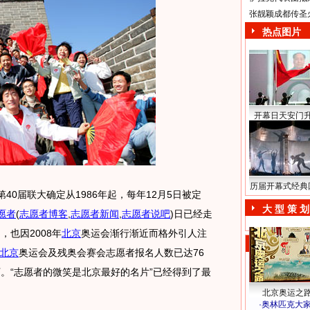
张靓颖成都传圣
热点图片
开幕日天安门
历届开幕式经典
第40届联大确定从1986年起，每年12月5日被定
大 型 策 划
愿者
(
志愿者博客
,
志愿者新闻
,
志愿者说吧
)
日已经走
，也因2008年
北京
奥运会渐行渐近而格外引人注
北京
奥运会及残奥会赛会志愿者报名人数已达76
万。“志愿者的微笑是北京最好的名片”已经得到了最
北京奥运之
·
奥林匹克大