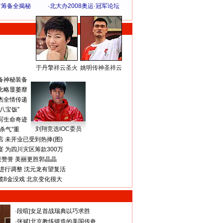
方筹备全揭秘
·
北大办2008奥运·冠军论坛
于丹擎祥云圣火
姚明传神圣祥云
体 育 热 点
备神秘装备
比略显萎靡
杰全情传递
八宝饭”
写生命奇迹
刘翔竞选IOC委员
杀气”重
 未开业已受到热捧(图)
 为四川灾区筹款300万
获赞誉 美丽更胜郭晶晶
进行调整 沈元龙有望复活
揽8金没戏 北京变化很大
·
段暄
|
女足首战瑞典以巧求胜
·
张斌
|
北京教练锻造的美国传奇