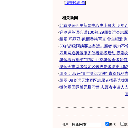
[
我来说两句
]
相关新闻
·
北京奥运会主新闻中心史上最大 明年7月8
·
迎奥运英语会话100句:29届奥运会志
·
组图:玛丽亚·凯丽香艳写真 曾主唱雅典奥
·
50岁超级阿姨要当奥运志愿者 实力不
·
四川网通奥运服务使者选拔启动 仅选
·
奥运看台拒绝"京骂" 北京奥运会该如何应
·
奥运会志愿者保定区选拔复试结束 46名通
·
组图:北服评"青年奥运大使" 青春靓丽
·
组图:08奥运天津赛区志愿者招募选拔
·
微笑圈国际版元旦问世 志愿者申请人
用户：
匿名