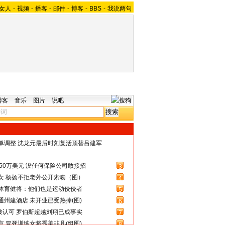
女人
-
视频
-
播客
-
邮件
-
博客
-
BBS
-
我说两句
博客
音乐
图片
说吧
名单调整 沈龙元最后时刻复活顶替吕建军
50万美元 没任何保险公司敢接招
3
女 杨扬不拒老外公开索吻（图）
4
体育健将：他们也是运动佼佼者
5
州建酒店 未开业已受热捧(图)
6
被认可 罗伯斯超越刘翔已成事实
7
 冒死训练女将秀美非凡(组图)
8