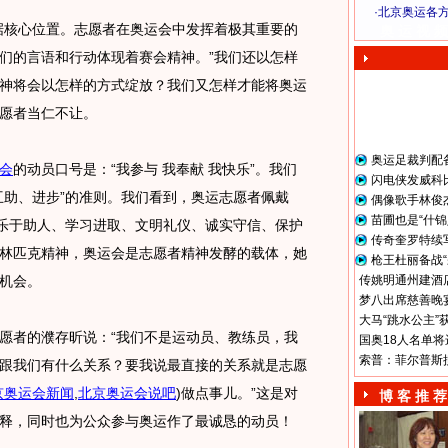
·
北京奥运各
核心位置。志愿者在奥运会中发挥着极其重要的
奥 运 视 频
们的言语和行动体现着赛会精神。”我们还以怎样
神将会以怎样的方式绽放？我们又怎样才能将奥运
愿者当仁不让。
奥运足裁判配
会
的动员口号是：“我参与 我奉献 我快乐”。我们
闪电侠发威科
互助、进步”的准则。我们看到，奥运志愿者佩戴
偶像歌手林俊
苗圃也是“什锦
—乐于助人、学习进取、文明礼仪、诚实守信、保护
传奇奎罗特续
林匹克精神，奥运会是志愿者精神发酵的载体，她
枪王杜丽备战“
机会。
传姚明通州建酒店
梦八出席慈善晚宴
大马“跳水公主”
者的濮存昕说：“我们不是运动员、教练员，我
国奥18人名单将
索普：菲尔普斯
跟我们有什么关系？要我说最直接的关系就是志愿
京奥运会新闻
,
北京奥运会说吧
)
做点事儿。”这是对
博 客 推 荐
释，同时也为公众参与奥运作了最诚恳的动员！