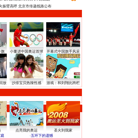
火振臂高呼 北京市传递线路公布
升旗
小董进中国奥运首球
开幕式中国旗手风采
回放
沙排宝贝热辣性感
游戏：和刘翔比跨栏
路
点亮我的奥运
圣火到我家
家庭
·
五环下的遗憾