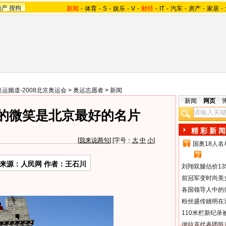
地产
搜狗
新闻
-
体育
-
S
-
娱乐
-
V
-
财经
-
IT
-
汽车
-
房产
-
家居
-
奥运频道-2008北京奥运会
>
奥运志愿者
>
新闻
新闻
网页
者的微笑是北京最好的名片
精 彩 新 闻
[
我来说两句
] [字号：
大
中
小
]
国奥18人
1
2
来源：人民网 作者：王石川
刘翔双腿估价13
前冠军变时尚美
各国领导人中的
粉丝盛传姚明在通
110米栏新纪录
伊拉克代表团抵京