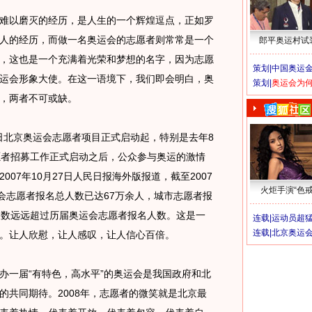
以磨灭的经历，是人生的一个辉煌逗点，正如罗
人的经历，而做一名奥运会的志愿者则常常是一个
郎平奥运村试
，这也是一个充满着光荣和梦想的名字，因为志愿
策划|
中国奥运金
运会形象大使。在这一语境下，我们即会明白，奥
策划|
奥运会为
，两者不可或缺。
日北京奥运会志愿者项目正式启动起，特别是去年8
愿者招募工作正式启动之后，公众参与奥运的激情
07年10月27日人民日报海外版报道，截至2007
火炬手演“色戒
赛会志愿者报名总人数已达67万余人，城市志愿者报
人数远远超过历届奥运会志愿者报名人数。这是一
连载|
运动员超
连载|
北京奥运
。让人欣慰，让人感叹，让人信心百倍。
一届“有特色，高水平”的奥运会是我国政府和北
的共同期待。2008年，志愿者的微笑就是北京最