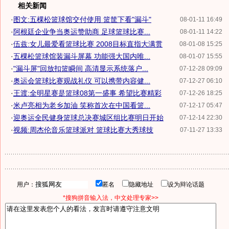
相关新闻
·
图文:五棵松篮球馆交付使用 篮筐下看"漏斗"
08-01-11 16:49
·
阿根廷企业争当奥运赞助商 足球篮球比赛...
08-01-11 14:22
·
伍兹:女儿最爱看篮球比赛 2008目标直指大满贯
08-01-08 15:25
·
五棵松篮球馆装漏斗屏幕 功能强大国内唯...
08-01-07 15:55
·
"漏斗屏"回放扣篮瞬间 高清显示系统落户...
07-12-28 09:09
·
奥运会篮球比赛观战礼仪 可以携带内容健...
07-12-27 06:10
·
王渡:全明星赛是篮球08第一盛事 希望比赛精彩
07-12-26 18:25
·
米卢亮相为老乡加油 笑称首次在中国看篮...
07-12-17 05:47
·
迎奥运全民健身篮球总决赛城区组比赛明日开始
07-12-14 22:30
·
视频:周杰伦音乐篮球派对 篮球比赛大秀球技
07-11-27 13:33
用户：
匿名
隐藏地址
设为辩论话题
*搜狗拼音输入法，中文处理专家>>