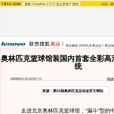
搜狐
ChinaRen
17173
焦点房地产
搜狗
新闻
-
体
奥运频道-2008北京奥运会
>
奥运场
奥林匹克篮球馆装国内首套全彩高清
统
2008年01月14日07:11
[
我来
来源：第29届奥林匹克运动会官方网站
走进北京奥林匹克篮球馆，“漏斗”型的