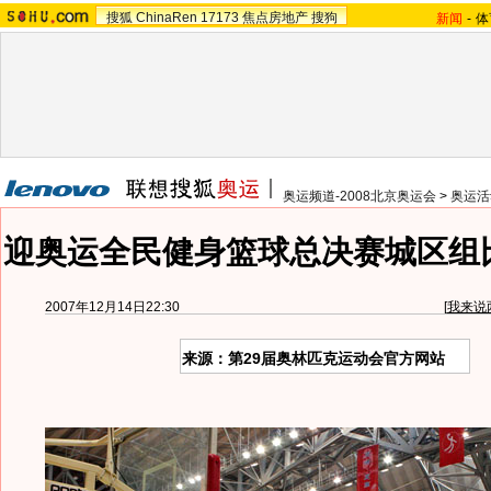
搜狐
ChinaRen
17173
焦点房地产
搜狗
新闻
-
体
奥运频道-2008北京奥运会
>
奥运活
迎奥运全民健身篮球总决赛城区组
2007年12月14日22:30
[
我来说
来源：第29届奥林匹克运动会官方网站