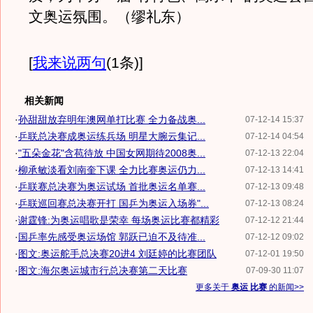
文奥运氛围。（缪礼东）
[
我来说两句
(1条)
]
相关新闻
·
孙甜甜放弃明年澳网单打比赛 全力备战奥...
07-12-14 15:37
·
乒联总决赛成奥运练兵场 明星大腕云集记...
07-12-14 04:54
·
"五朵金花"含苞待放 中国女网期待2008奥...
07-12-13 22:04
·
柳承敏淡看刘南奎下课 全力比赛奥运仍力...
07-12-13 14:41
·
乒联赛总决赛为奥运试场 首批奥运名单赛...
07-12-13 09:48
·
乒联巡回赛总决赛开打 国乒为奥运入场券"...
07-12-13 08:24
·
谢霆锋:为奥运唱歌是荣幸 每场奥运比赛都精彩
07-12-12 21:44
·
国乒率先感受奥运场馆 郭跃已迫不及待准...
07-12-12 09:02
·
图文:奥运舵手总决赛20进4 刘廷婷的比赛团队
07-12-01 19:50
·
图文:海尔奥运城市行总决赛第二天比赛
07-09-30 11:07
更多关于
奥运 比赛
的新闻>>