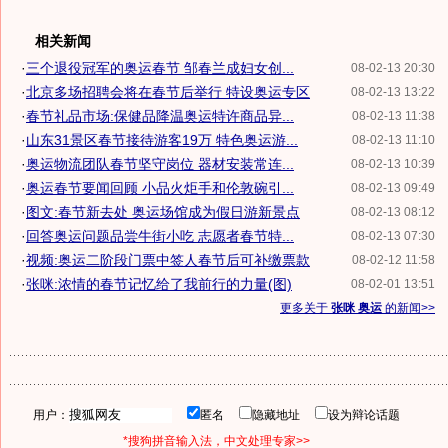
相关新闻
·
三个退役冠军的奥运春节 邹春兰成妇女创...
08-02-13 20:30
·
北京多场招聘会将在春节后举行 特设奥运专区
08-02-13 13:22
·
春节礼品市场:保健品降温奥运特许商品异...
08-02-13 11:38
·
山东31景区春节接待游客19万 特色奥运游...
08-02-13 11:10
·
奥运物流团队春节坚守岗位 器材安装常连...
08-02-13 10:39
·
奥运春节要闻回顾 小品火炬手和伦敦碗引...
08-02-13 09:49
·
图文:春节新去处 奥运场馆成为假日游新景点
08-02-13 08:12
·
回答奥运问题品尝牛街小吃 志愿者春节特...
08-02-13 07:30
·
视频:奥运二阶段门票中签人春节后可补缴票款
08-02-12 11:58
·
张咪:浓情的春节记忆给了我前行的力量(图)
08-02-01 13:51
更多关于
张咪 奥运
的新闻>>
用户：
匿名
隐藏地址
设为辩论话题
*搜狗拼音输入法，中文处理专家>>