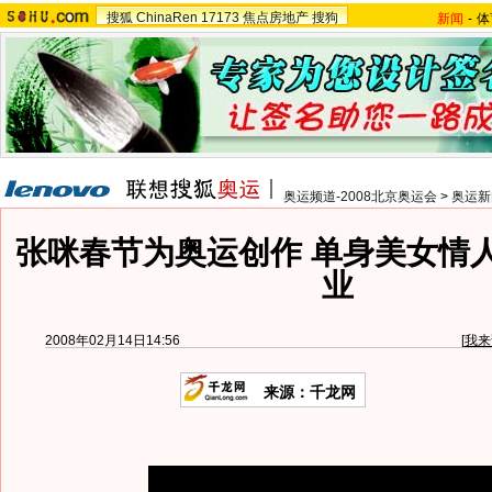
搜狐
ChinaRen
17173
焦点房地产
搜狗
新闻
-
体
奥运频道-2008北京奥运会
>
奥运新
张咪春节为奥运创作 单身美女情
业
2008年02月14日14:56
[
我来
来源：千龙网