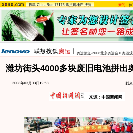
搜狐
ChinaRen
17173
焦点房地产
搜狗
新闻
-
体
奥运频道-2008北京奥运会
>
奥运观
潍坊街头4000多块废旧电池拼出奥
2008年03月03日19:58
[
我来
来源：中国新闻网