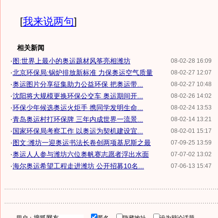
[
我来说两句
]
相关新闻
·
图:世界上最小的奥运题材风筝亮相潍坊
08-02-28 16:09
·
北京环保局:锅炉排放新标准 力保奥运空气质量
08-02-27 12:07
·
奥运图片分享征集助力公益环保 把奥运带...
08-02-27 10:48
·
沈阳将大规模更换环保公交车 奥运期间开...
08-02-26 14:02
·
环保少年候选奥运火炬手 携同学发明生命...
08-02-24 13:53
·
青岛奥运村打环保牌 三年内成世界一流景...
08-02-14 13:21
·
国家环保局考察工作 以奥运为契机建设宜...
08-02-01 15:17
·
图文:潍坊一迎奥运书法长卷创两项基尼斯之最
07-09-25 13:59
·
奥运人人参与潍坊六位奥帆赛志愿者浮出水面
07-07-02 13:02
·
海尔奥运希望工程走进潍坊 公开招募10名...
07-06-13 15:47