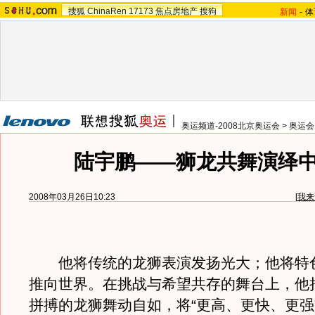
搜狐
ChinaRen
17173
焦点房地产
搜狗
新闻
-
体
奥运频道-2008北京奥运会
>
奥运会
陆宇鹏——狮龙共舞演绎
2008年03月26日10:23
[
我来
他将传统的龙狮表演发扬光大；他将特
推向世界。在挑战与希望共存的舞台上，他
拼搏的龙狮舞动自如，将“更高、更快、更强