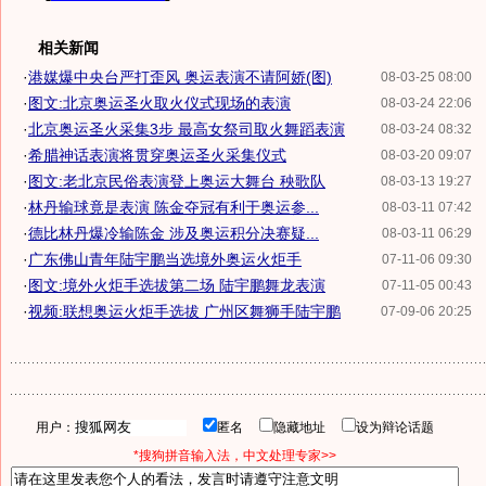
相关新闻
·
港媒爆中央台严打歪风 奥运表演不请阿娇(图)
08-03-25 08:00
·
图文:北京奥运圣火取火仪式现场的表演
08-03-24 22:06
·
北京奥运圣火采集3步 最高女祭司取火舞蹈表演
08-03-24 08:32
·
希腊神话表演将贯穿奥运圣火采集仪式
08-03-20 09:07
·
图文:老北京民俗表演登上奥运大舞台 秧歌队
08-03-13 19:27
·
林丹输球竟是表演 陈金夺冠有利于奥运参...
08-03-11 07:42
·
德比林丹爆冷输陈金 涉及奥运积分决赛疑...
08-03-11 06:29
·
广东佛山青年陆宇鹏当选境外奥运火炬手
07-11-06 09:30
·
图文:境外火炬手选拔第二场 陆宇鹏舞龙表演
07-11-05 00:43
·
视频:联想奥运火炬手选拔 广州区舞狮手陆宇鹏
07-09-06 20:25
用户：
匿名
隐藏地址
设为辩论话题
*搜狗拼音输入法，中文处理专家>>