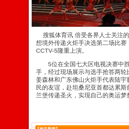
搜狐体育讯 倍受各界人士关注的“你
想境外传递火炬手决选第二场比赛，
CCTV-5隆重上演。
5位在全国七大区电视决赛中胜
手，经过现场展示与选手抢答两轮
姜森林和广东佛山火炬手代表陆宇
民的友谊，赴坦桑尼亚首都达累斯
兰堡传递圣火，实现自己的奥运梦