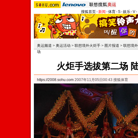
搜狐首页
-
新闻
-
体育
-
S
-
娱乐
-
V
-
奥运频道
>
奥运活动
>
联想境外火炬手
>
图片报道
>
联想境外
场
火炬手选拔第二场 
https://2008.sohu.com
2007年11月05日00:43 搜狐体育