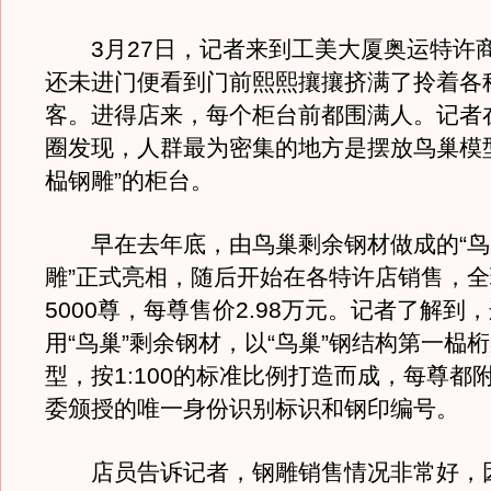
3月27日，记者来到工美大厦奥运特许
还未进门便看到门前熙熙攘攘挤满了拎着各
客。进得店来，每个柜台前都围满人。记者
圈发现，人群最为密集的地方是摆放鸟巢模
榀钢雕”的柜台。
早在去年底，由鸟巢剩余钢材做成的“鸟
雕”正式亮相，随后开始在各特许店销售，
5000尊，每尊售价2.98万元。记者了解到
用“鸟巢”剩余钢材，以“鸟巢”钢结构第一榀
型，按1:100的标准比例打造而成，每尊都
委颁授的唯一身份识别标识和钢印编号。
店员告诉记者，钢雕销售情况非常好，