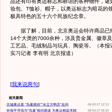
品还有印有奥运标志和标语的各种物件，诸
妆包、T恤衫、帽子，以奥运标志为暗花的
极具特色的五十六个民族纪念章。
据了解，目前，北京奥运会特许商品已
14个大类的7000余种，涉及贵金属、徽章
工艺品、毛绒制品与玩具、陶瓷等。（本报
实习记者 李有明 北京报道）
[
我来说两句
]
相关新闻
·
京城奥运菜 "鸟巢膀丝""水立方鸭舌"在列
08-03-27 12:13
·
孙海平寻找与"鸟巢"相仿跑道 为奥运精益求精
08-03-27 08:34