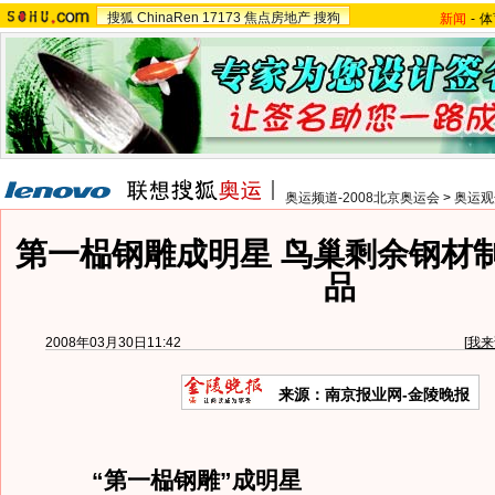
搜狐
ChinaRen
17173
焦点房地产
搜狗
新闻
-
体
奥运频道-2008北京奥运会
>
奥运观
第一榀钢雕成明星 鸟巢剩余钢材
品
2008年03月30日11:42
[
我来
来源：南京报业网-金陵晚报
“第一榀钢雕”成明星