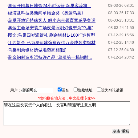
·
奥运开闭幕日地铁24小时运营 鸟巢客流将...
08-03-26 08:01
·
经济及科技类新闻单幅金奖《奥运鸟巢》
08-03-25 17:33
·
鸟巢开放迎特殊客人 解小东带领盲童感受奥运
08-03-25 13:31
·
奥运主会场安装广场夜景照明灯也型为"鸟巢"
08-03-24 11:50
·
图文:鸟巢四岁添贺礼 剩余钢材1-100打造模型
07-12-29 15:56
·
江西新余:已为奥运建馆建设供万余吨各类钢材
07-12-25 14:40
·
鸟巢剩余钢材所做雕塑亮相[图]
07-12-25 04:30
·
剩余钢材造奥运特许产品 "鸟巢第一榀钢雕...
07-12-24 20:42
用户：
匿名
隐藏地址
设为辩论话题
*搜狗拼音输入法，中文处理专家>>