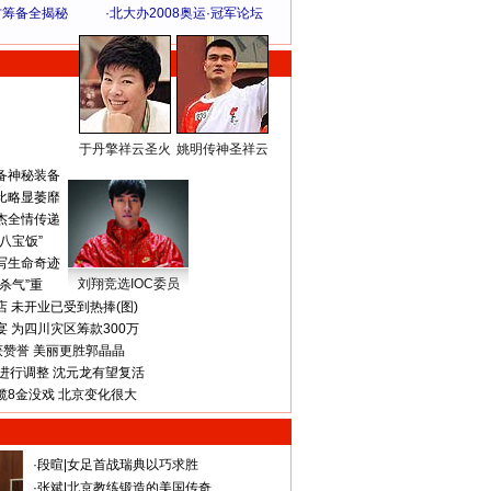
方筹备全揭秘
·
北大办2008奥运·冠军论坛
于丹擎祥云圣火
姚明传神圣祥云
体 育 热 点
备神秘装备
比略显萎靡
杰全情传递
八宝饭”
写生命奇迹
刘翔竞选IOC委员
杀气”重
 未开业已受到热捧(图)
 为四川灾区筹款300万
获赞誉 美丽更胜郭晶晶
进行调整 沈元龙有望复活
揽8金没戏 北京变化很大
·
段暄
|
女足首战瑞典以巧求胜
·
张斌
|
北京教练锻造的美国传奇