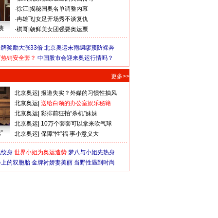
·
徐江
|
揭秘国奥名单调整内幕
·
冉雄飞
|
女足开场秀不谈复仇
装
·
棋哥
|
朝鲜美女团强要奥运票
牌奖励大涨33倍
北京奥运未雨绸缪预防裸奔
何热销安全套？
中国股市会迎来奥运行情吗？
更多>>
北京奥运
|
报道失实？外媒的习惯性抽风
北京奥运
|
送给白领的办公室娱乐秘籍
北京奥运
|
彩排前狂拍“杀机”妹妹
北京奥运
|
10万个套套可以拿来吹气球
”
北京奥运
|
保障“性”福 事小意义大
猛纹身
世界小姐为奥运造势
梦八与小姐先热身
会上的双胞胎
金牌衬娇妻美丽
当野性遇到时尚