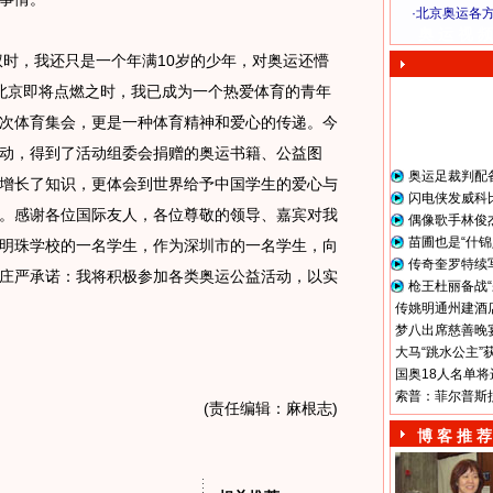
·
北京奥运各
奥 运 视 频
时，我还只是一个年满10岁的少年，对奥运还懵
北京即将点燃之时，我已成为一个热爱体育的青年
次体育集会，更是一种体育精神和爱心的传递。今
动，得到了活动组委会捐赠的奥运书籍、公益图
奥运足裁判配
增长了知识，更体会到世界给予中国学生的爱心与
闪电侠发威科
。感谢各位国际友人，各位尊敬的领导、嘉宾对我
偶像歌手林俊
苗圃也是“什锦
明珠学校的一名学生，作为深圳市的一名学生，向
传奇奎罗特续
庄严承诺：我将积极参加各类奥运公益活动，以实
枪王杜丽备战“
传姚明通州建酒店
梦八出席慈善晚宴
大马“跳水公主”
国奥18人名单将
索普：菲尔普斯
(责任编辑：麻根志)
博 客 推 荐