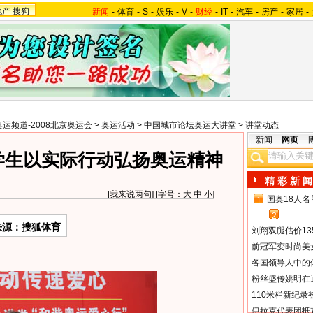
地产
搜狗
新闻
-
体育
-
S
-
娱乐
-
V
-
财经
-
IT
-
汽车
-
房产
-
家居
-
奥运频道-2008北京奥运会
>
奥运活动
>
中国城市论坛奥运大讲堂
>
讲堂动态
新闻
网页
学生以实际行动弘扬奥运精神
精 彩 新 闻
[
我来说两句
] [字号：
大
中
小
]
国奥18人
1
2
来源：搜狐体育
刘翔双腿估价13
前冠军变时尚美
各国领导人中的
粉丝盛传姚明在通
110米栏新纪录
伊拉克代表团抵京