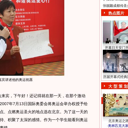
张靓颖成都传圣
热点图片
开幕日天安门
历届开幕式经典
嘉宾讲述他的奥运祝愿
大 型 策 划
位来宾，下午好！还记得就在那一天，在那个激动
007年7月13日国际奥委会将奥运会举办权授予给
点、点燃奥运圣火的地点选在北京。为了这一天的
待、积聚了太深的感情。作为一个学生能看到奥运
北京奥运之
·
奥林匹克大
事情。