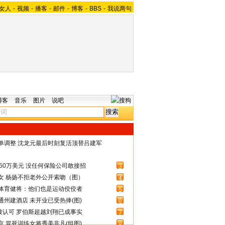
女人
-
视频
-
播客
-
邮件
-
博客
-
BBS
-
我说两句
博客
音乐
图片
说吧
名单调整 沈龙元最后时刻复活顶替吕建军
50万美元 没任何保险公司敢接招
3
女 杨扬不拒老外公开索吻（图）
4
体育健将：他们也是运动佼佼者
5
州建酒店 未开业已受热捧(图)
6
被认可 罗伯斯超越刘翔已成事实
7
 冒死训练女将秀美非凡(组图)
8