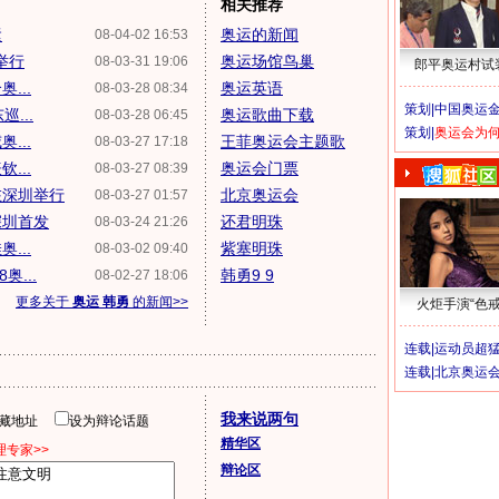
相关推荐
运
奥运的新闻
08-04-02 16:53
举行
奥运场馆鸟巢
08-03-31 19:06
郎平奥运村试
...
奥运英语
08-03-28 08:34
策划|
中国奥运金
...
奥运歌曲下载
08-03-28 06:45
策划|
奥运会为
...
王菲奥运会主题歌
08-03-27 17:18
...
奥运会门票
08-03-27 08:39
在深圳举行
北京奥运会
08-03-27 01:57
深圳首发
还君明珠
08-03-24 21:26
...
紫塞明珠
08-03-02 09:40
...
韩勇9 9
08-02-27 18:06
更多关于
奥运 韩勇
的新闻>>
火炬手演“色戒
连载|
运动员超
连载|
北京奥运
我来说两句
隐藏地址
设为辩论话题
精华区
专家>>
辩论区