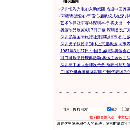
相关新闻
·
深圳恒彩光电加入助威团 热迎中国奥
·
"和谐奥运爱心行"爱心启航仪式在深圳
·
艺术体操冠军赛将深圳举行 将决出一个奥
·
奥运珍品展览4月7日开幕 深圳首发广东巡
·
深圳鹏运国际旅行社开辟独特市场 助威奥
·
深圳男子欲扮卓别林上京迎奥运 同事表钦
·
1987年3月27日 中国首届特殊奥运会
·
可口可乐举行庆典活动 奥运主题歌曲
·
深圳赛中国队金牌没悬念 预赛出局胡佳奥
·
F1摩托艇再度莅临深圳 中国代表团为08奥
用户：
匿名
*搜狗拼音输入法，中文处理