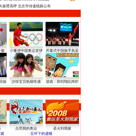
火振臂高呼 北京市传递线路公布
升旗
小董进中国奥运首球
开幕式中国旗手风采
回放
沙排宝贝热辣性感
游戏：和刘翔比跨栏
路
点亮我的奥运
圣火到我家
家庭
·
五环下的遗憾