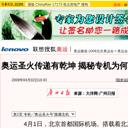
搜狐
ChinaRen
17173
焦点房地产
搜狗
新闻
-
体
奥运频道-2008北京奥运会
>
奥运会
奥运圣火传递有乾坤 揭秘专机为何
2008年04月02日10:43
[
我来说
来源：大洋网-广州日报
4月1日，北京首都国际机场。搭载着北