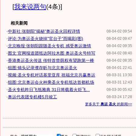
[
我来说两句
(4条)
]
相关新闻
·
中新社:张朝阳"揭秘"奥运圣火回程详情
08-04-02 09:54
·
评论:为奥运圣火烧掉"官台子"而喝彩(图)
08-04-02 09:47
·
北京晚报:张朝阳跟随圣火专机 感受奥运激情
08-04-02 09:35
·
图文:官网报道团抵达阿拉木图 奥运圣火号特写
08-04-02 08:40
·
香港奥运圣火传送 传特首曾荫权有望跑第一棒
08-04-02 08:35
·
组图:镜头记录濮存昕与北京奥运圣火
08-04-01 22:41
·
视频:圣火专机对话基里亚库 祝福北京共赢奥运
08-03-31 13:30
·
组图:北京奥运会火种乘圣火专机抵达首都机场
08-03-31 12:43
·
圣火专机昨日飞抵雅典 31日将载着火炬飞...
08-03-30 05:42
·
奥运代表团专机楼5月竣工
08-03-24 17:28
更多关于
奥运 圣火
的新闻>>