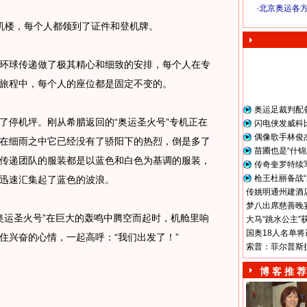
·
北京奥运各
奥 运 视 频
楼，每个人都领到了证件和登机牌。
球传递做了极其精心和细致的安排，每个人在专
旅程中，每个人的座位都是固定不变的。
奥运足裁判配
停机坪。刚从希腊返回的“奥运圣火号”专机正在
闪电侠发威科
偶像歌手林俊
在细雨之中它已经没有了骄阳下的热烈，倒是多了
苗圃也是“什锦
传递团队的服装都是以蓝色和白色为基调的服装，
传奇奎罗特续
枪王杜丽备战“
迅速汇集起了蓝色的波浪。
传姚明通州建酒店
梦八出席慈善晚宴
运圣火号”在巨大的轰鸣中腾空而起时，机舱里响
大马“跳水公主”
国奥18人名单将
住兴奋的心情，一起高呼：“我们出发了！”
索普：菲尔普斯
博 客 推 荐