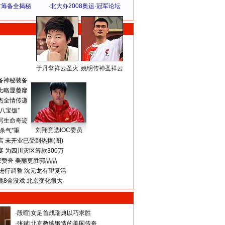
方筹备全揭秘
·
北大办2008奥运·冠军论坛
于丹擎祥云圣火
姚明传神圣祥云
体 育 热 点
备神秘装备
比略显萎靡
杰全情传递
八宝饭”
写生命奇迹
刘翔竞选IOC委员
杀气”重
 未开业已受到热捧(图)
 为四川灾区筹款300万
获赞誉 美丽更胜郭晶晶
进行调整 沈元龙有望复活
揽8金没戏 北京变化很大
·
段暄
|
女足首战瑞典以巧求胜
·
张斌
|
北京教练锻造的美国传奇