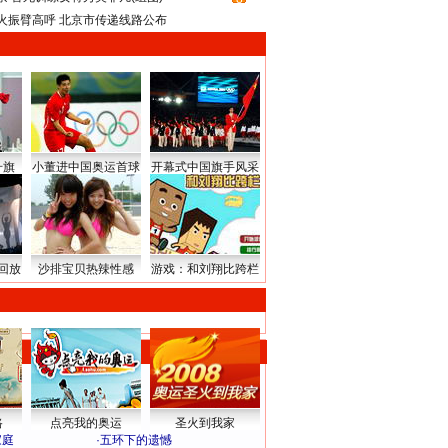
火振臂高呼 北京市传递线路公布
升旗
小董进中国奥运首球
开幕式中国旗手风采
回放
沙排宝贝热辣性感
游戏：和刘翔比跨栏
路
点亮我的奥运
圣火到我家
家庭
·
五环下的遗憾