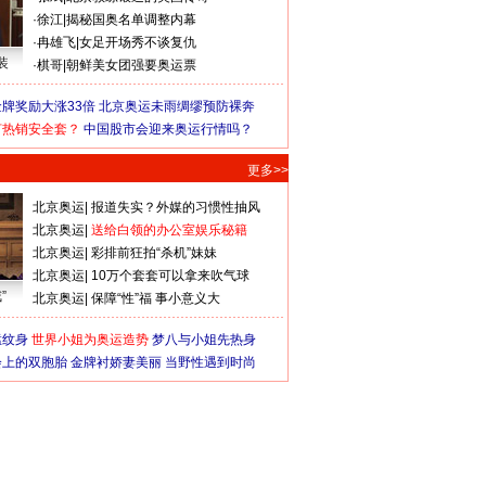
·
徐江
|
揭秘国奥名单调整内幕
·
冉雄飞
|
女足开场秀不谈复仇
装
·
棋哥
|
朝鲜美女团强要奥运票
牌奖励大涨33倍
北京奥运未雨绸缪预防裸奔
何热销安全套？
中国股市会迎来奥运行情吗？
更多>>
北京奥运
|
报道失实？外媒的习惯性抽风
北京奥运
|
送给白领的办公室娱乐秘籍
北京奥运
|
彩排前狂拍“杀机”妹妹
北京奥运
|
10万个套套可以拿来吹气球
”
北京奥运
|
保障“性”福 事小意义大
猛纹身
世界小姐为奥运造势
梦八与小姐先热身
会上的双胞胎
金牌衬娇妻美丽
当野性遇到时尚