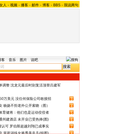
女人
-
视频
-
播客
-
邮件
-
博客
-
BBS
-
我说两句
博客
音乐
图片
说吧
名单调整 沈龙元最后时刻复活顶替吕建军
50万美元 没任何保险公司敢接招
3
女 杨扬不拒老外公开索吻（图）
4
体育健将：他们也是运动佼佼者
5
州建酒店 未开业已受热捧(图)
6
被认可 罗伯斯超越刘翔已成事实
7
 冒死训练女将秀美非凡(组图)
8