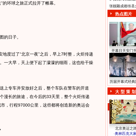
云”的环球之旅正式拉开了帷幕。
张靓颖成都传圣
热点图片
图的日子。
开幕日天安门
地度过了“北京一夜”之后，早上7时整，火炬传递
。一大早，天上便下起了濛濛的细雨，这也给干燥
历届开幕式经典
上专车并安放好之后，整个车队在警车的开道
大 型 策 划
个漫长的旅途，在今后的33天里，整个火炬传递
城市，行程97000公里，这些都将创造新的奥运会
北京奥运之
”
·
奥林匹克大