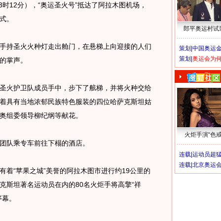
时12分），“奥运圣火号”抵达了阿拉木图机场，
式。
郎平奥运村试
持圣火火种灯走出舱门，在悬梯上向迎接的人们
策划|
中国奥运金
策划|
奥运会为
的掌声。
火护卫队成员手中，步下了舷梯，并将火种交给
着具有当地浓郁民族特色服装的四位哈萨克斯坦姑
奥组委领导柳纪纲等献花。
火炬手演“色戒
团队乘专车前往下榻的酒店。
连载|
运动员超
连载|
北京奥运
“苹果之城”美誉的阿拉木图市进行约19公里的
克斯坦著名运动员在内的80名火炬手将高擎“祥
序幕。