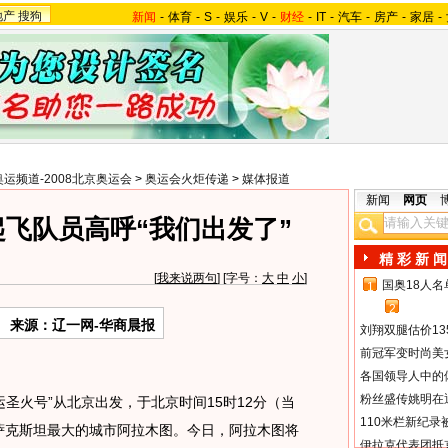
地产
搜狗
新闻
-
体育
-
S
-
娱乐
-
V
-
财经
-
IT
-
汽车
-
房产
-
家居
-
奥运频道-2008北京奥运会
>
奥运会火炬传递
>
媒体报道
新闻
网页
起飞队员高呼“我们出发了”
精 彩 新 闻
[
我来说两句
] [字号：
大
中
小
]
国奥18人
1
2
来源：辽一网-华商晨报
刘翔双腿估价13
前冠军变时尚美
各国领导人中的
粉丝盛传姚明在通
圣火号”从北京出发，于北京时间15时12分（当
110米栏新纪录
哈萨克斯坦最大的城市阿拉木图。今日，阿拉木图将
伊拉克代表团抵京