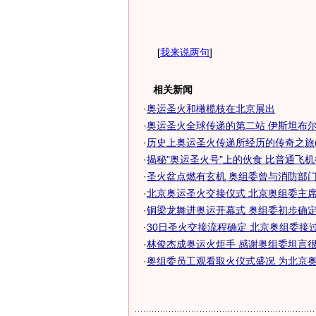
[
我来说两句
]
相关新闻
·
奥运圣火和橄榄枝在北京展出
·
奥运圣火全球传递的第二站 伊斯坦布尔奥
·
历史上奥运圣火传递所经历的传奇之旅(
·
揭秘"奥运圣火号"上的伙食 比普通飞
·
圣火盆点燃有玄机 奥组委曾与消防部门反
·
北京奥运圣火交接仪式 北京奥组委主席刘
·
铜梁龙舞进奥运开幕式 奥组委初步确定26
·
30日圣火交接流程确定 北京奥组委接过奥
·
林俊杰成奥运火炬手 感谢奥组委坦言很骄
·
奥组委员工观看取火仪式盛况 为北京