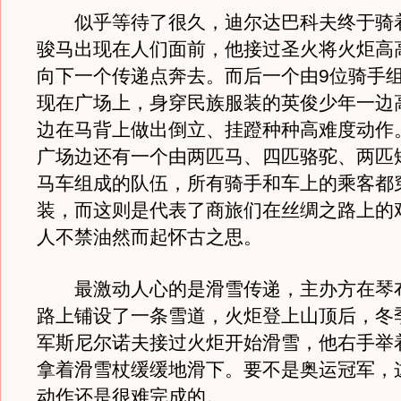
似乎等待了很久，迪尔达巴科夫终于骑
骏马出现在人们面前，他接过圣火将火炬高
向下一个传递点奔去。而后一个由9位骑手
现在广场上，身穿民族服装的英俊少年一边
边在马背上做出倒立、挂蹬种种高难度动作
广场边还有一个由两匹马、四匹骆驼、两匹
马车组成的队伍，所有骑手和车上的乘客都
装，而这则是代表了商旅们在丝绸之路上的
人不禁油然而起怀古之思。
最激动人心的是滑雪传递，主办方在琴
路上铺设了一条雪道，火炬登上山顶后，冬
军斯尼尔诺夫接过火炬开始滑雪，他右手举
拿着滑雪杖缓缓地滑下。要不是奥运冠军，
动作还是很难完成的。