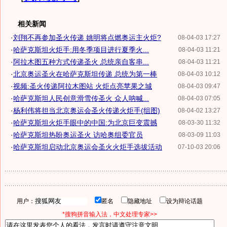
相关新闻
·
刘翔不再参加圣火传递 姚明将点燃奥运主火炬?
08-04-03 17:27
·
哈萨克斯坦火炬手:用冬季项目进行夏季火...
08-04-03 11:21
·
阿拉木图五种方式传递圣火 总统亲自客串...
08-04-03 11:21
·
北京奥运圣火在哈萨克斯坦传递 总统为第一棒
08-04-03 10:12
·
视频:圣火传递阿拉木图站 火炬点亮苹果之城
08-04-03 09:47
·
哈萨克斯坦人民创意滑雪传圣火 众人呐喊...
08-04-03 07:05
·
杨利伟将担当北京奥运会圣火传递火炬手(组图)
08-04-02 13:27
·
哈萨克斯坦火炬手眼中的中国:为北京巨变震撼
08-03-30 11:32
·
哈萨克斯坦热盼奥运圣火 访哈奥组委官员
08-03-09 11:03
·
哈萨克斯坦启动北京奥运会圣火火炬手选拔活动
07-10-03 20:06
用户：
匿名
隐藏地址
设为辩论话题
*搜狗拼音输入法，中文处理专家>>