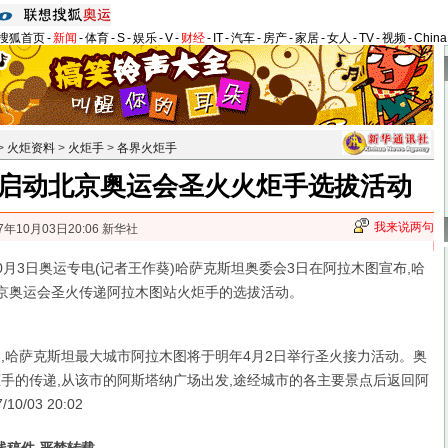
搜狐首页
-
新闻
-
体育
-
S
-
娱乐
-
V
-
财经
-
IT
-
汽车
-
房产
-
家居
-
女人
-
TV
-
视频
-
Chin
>
火炬资料
>
火炬手
>
各界火炬手
启动北京奥运会圣火火炬手选拔活动
我来说两句
7年10月03日20:06 新华社
3日奥运专电(记者王作葵)哈萨克斯坦奥委会3日在阿拉木图宣布,哈
北京奥运会圣火传递阿拉木图站火炬手的选拔活动。
哈萨克斯坦最大城市阿拉木图将于明年4月2日举行圣火接力活动。奥
炬手的传递,从该市的阿斯塔纳广场出发,途经城市的各主要景点后返回阿
0/03 20:02