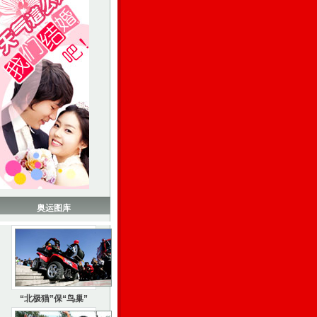
奥运图库
“北极猫”保“鸟巢”