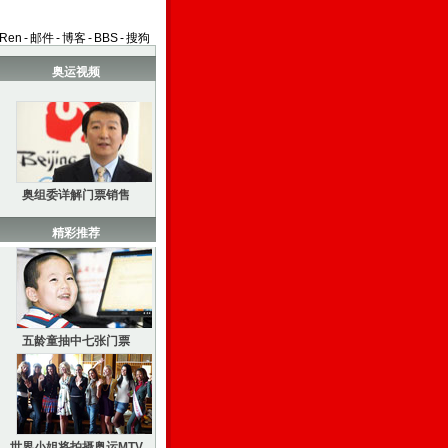
aRen
-
邮件
-
博客
-
BBS
-
搜狗
奥运视频
奥组委详解门票销售
精彩推荐
五龄童抽中七张门票
世界小姐将拍摄奥运MTV