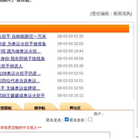
线稿件,严禁转载。
(责任编辑：夜雨清风)
火炬手 自称能跑完一万米
08-03-09 02:35
跑姿 为奥运火炬手做准备
08-03-06 20:05
唱 愿为做奥运火炬...
08-03-06 18:44
身份:我先照镜子练线条
08-03-06 08:08
火炬手候选人
08-03-05 03:36
08奥运火炬手仍是...
08-03-04 02:55
四位代表当选奥运...
08-03-03 10:01
 无缘奥运金牌堪...
08-03-01 02:50
雪娟王媛媛成奥运火炬手
08-02-28 20:12
全部跟帖
精华帖
辩论区
用户：
匿名发表：
匿名发表：
体验更流畅的中文输入>>