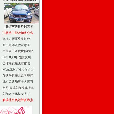
奥运车牌售价10万元
·
门票第二阶段销售公告
·
奥运订票系统将扩容
·
网上购票流程示意图
·
中国拳王速度世界最快
·
08年8月8日婚宴火爆
·
全球最卖座比赛排名
·
90后游泳小将无竞争力
·
任达华将搬北京看奥运
·
北京公共场所十大陋习
·
组图:冒牌刘翔惊现上海
·
刘翔恋上体坛女杰？
·
解读北京奥运筹备热点