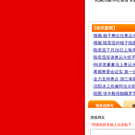
此稿为新华社体育专
【相关新闻】
·
视频:杨千桦出任奥运
·
视频:陈奕迅对镜子练
·
陈奕迅下月26日上海开
·
陈奕迅笑谈奥运火炬手
·
86岁老爹爹当上奥运
·
希腊奥委会证实 第一位
·
全力支持奥运 浙江体彩
·
沈阳冰上伉俪同当火炬手
·
组图:张丰毅张靓颖罗
我来说两句
*用搜狗拼音输入法发帖子，