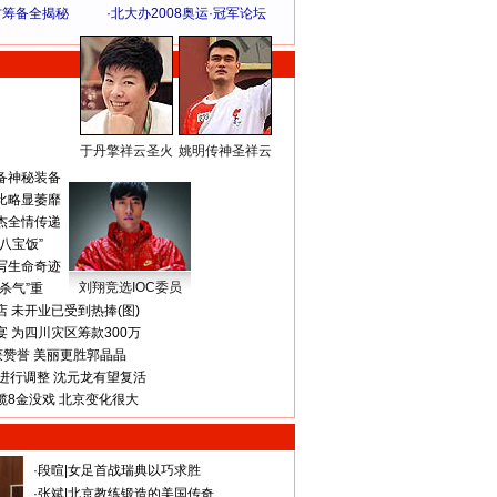
方筹备全揭秘
·
北大办2008奥运·冠军论坛
于丹擎祥云圣火
姚明传神圣祥云
体 育 热 点
备神秘装备
比略显萎靡
杰全情传递
八宝饭”
写生命奇迹
刘翔竞选IOC委员
杀气”重
 未开业已受到热捧(图)
 为四川灾区筹款300万
获赞誉 美丽更胜郭晶晶
进行调整 沈元龙有望复活
揽8金没戏 北京变化很大
·
段暄
|
女足首战瑞典以巧求胜
·
张斌
|
北京教练锻造的美国传奇