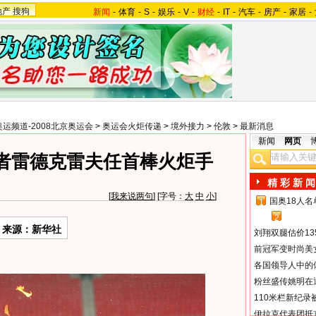
地产
搜狗
新闻
-
体育
-
S
-
娱乐
-
V
-
财经
-
IT
-
汽车
-
房产
-
家居
-
奥运频道-2008北京奥运会
>
奥运会火炬传递
>
境外接力
>
伦敦
>
最新消息
新闻
网页
者雷德克雷夫任首棒火炬手
精 彩 新 闻
[
我来说两句
] [字号：
大
中
小
]
国奥18人
1
2
来源：新华社
刘翔双腿估价13
前冠军变时尚美
各国领导人中的
粉丝盛传姚明在通
110米栏新纪录
伊拉克代表团抵京