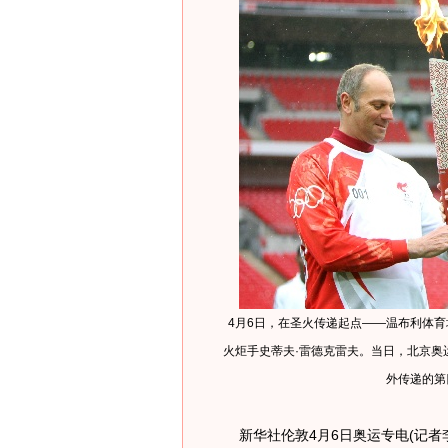
4月6日，在圣火传递起点――温布利体
火炬手史蒂夫·雷德克雷夫。当日，北京奥
外传递的第
新华社伦敦4月6日奥运专电(记者