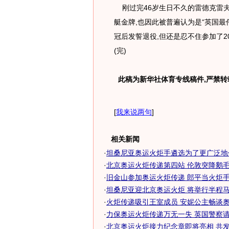
刚过完46岁生日不久的雷德克雷夫曾
艇金牌,也因此被普遍认为是“英国最
冠后发誓退役,但还是忍不住参加了2
(完)
此稿为新华社体育专线稿件,严禁转
[
我来说两句
]
相关新闻
·
坦桑尼亚奥运火炬手遴选为了更广泛地
·
北京奥运火炬传递第四站 伦敦突降鹅毛大
·
旧金山参加奥运火炬传递 郎平当火炬手先"
·
坦桑尼亚迎北京奥运火炬 将举行半程马拉
·
火炬传递吸引王室成员 安妮公主畅谈
·
力保奥运火炬传递万无一失 英国警察请中
·
北京奥运火炬接力纪念章即将亮相 共发