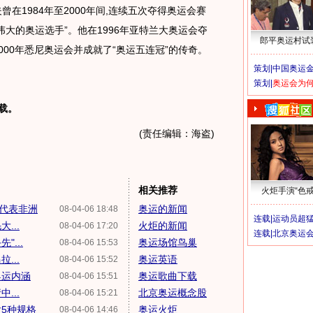
在1984年至2000年间,连续五次夺得奥运会赛
伟大的奥运选手”。他在1996年亚特兰大奥运会夺
郎平奥运村试
000年悉尼奥运会并成就了“奥运五连冠”的传奇。
策划|
中国奥运金
策划|
奥运会为
载。
(责任编辑：海盗)
相关推荐
火炬手演“色戒
代表非洲
奥运的新闻
08-04-06 18:48
连载|
运动员超
...
火炬的新闻
08-04-06 17:20
连载|
北京奥运
...
奥运场馆鸟巢
08-04-06 15:53
...
奥运英语
08-04-06 15:52
奥运内涵
奥运歌曲下载
08-04-06 15:51
...
北京奥运概念股
08-04-06 15:21
5种规格
奥运火炬
08-04-06 14:46