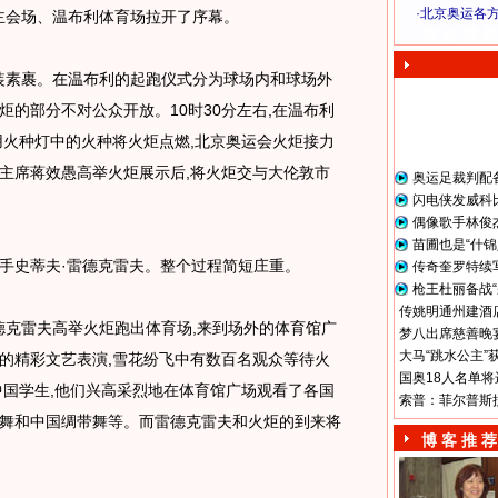
·
北京奥运各
运会主会场、温布利体育场拉开了序幕。
奥 运 视 频
装素裹。在温布利的起跑仪式分为球场内和球场外
的部分不对公众开放。10时30分左右,在温布利
用火种灯中的火种将火炬点燃,北京奥运会火炬接力
主席蒋效愚高举火炬展示后,将火炬交与大伦敦市
奥运足裁判配
闪电侠发威科
偶像歌手林俊
苗圃也是“什锦
手史蒂夫·雷德克雷夫。整个过程简短庄重。
传奇奎罗特续
枪王杜丽备战“
传姚明通州建酒店
克雷夫高举火炬跑出体育场,来到场外的体育馆广
梦八出席慈善晚宴
大马“跳水公主”
的精彩文艺表演,雪花纷飞中有数百名观众等待火
国奥18人名单将
中国学生,他们兴高采烈地在体育馆广场观看了各国
索普：菲尔普斯
舞和中国绸带舞等。而雷德克雷夫和火炬的到来将
博 客 推 荐