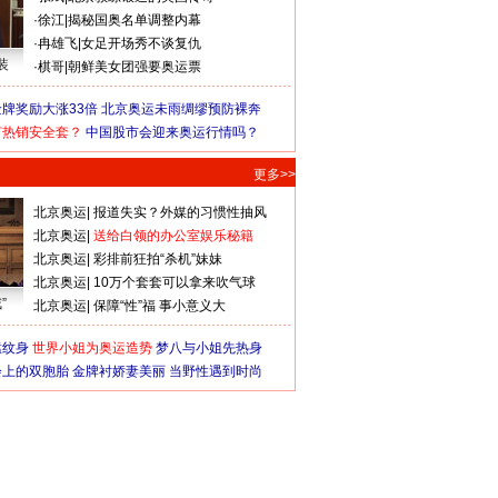
·
徐江
|
揭秘国奥名单调整内幕
·
冉雄飞
|
女足开场秀不谈复仇
装
·
棋哥
|
朝鲜美女团强要奥运票
牌奖励大涨33倍
北京奥运未雨绸缪预防裸奔
何热销安全套？
中国股市会迎来奥运行情吗？
更多>>
北京奥运
|
报道失实？外媒的习惯性抽风
北京奥运
|
送给白领的办公室娱乐秘籍
北京奥运
|
彩排前狂拍“杀机”妹妹
北京奥运
|
10万个套套可以拿来吹气球
”
北京奥运
|
保障“性”福 事小意义大
猛纹身
世界小姐为奥运造势
梦八与小姐先热身
会上的双胞胎
金牌衬娇妻美丽
当野性遇到时尚