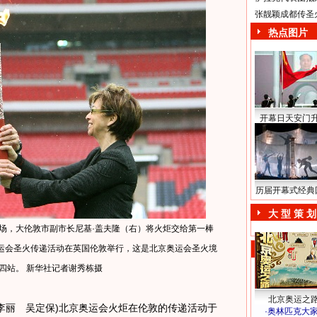
张靓颖成都传圣
热点图片
开幕日天安门
历届开幕式经典
大 型 策 划
育场，大伦敦市副市长尼基·盖夫隆（右）将火炬交给第一棒
运会圣火传递活动在英国伦敦举行，这是北京奥运会圣火境
四站。 新华社记者谢秀栋摄
北京奥运之
李丽 吴定保)北京奥运会火炬在伦敦的传递活动于
·
奥林匹克大