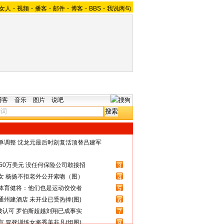
女人
-
视频
-
播客
-
邮件
-
博客
-
BBS
-
我说两句
博客
音乐
图片
说吧
名单调整 沈龙元最后时刻复活顶替吕建军
50万美元 没任何保险公司敢接招
3
女 杨扬不拒老外公开索吻（图）
4
体育健将：他们也是运动佼佼者
5
州建酒店 未开业已受热捧(图)
6
被认可 罗伯斯超越刘翔已成事实
7
 冒死训练女将秀美非凡(组图)
8