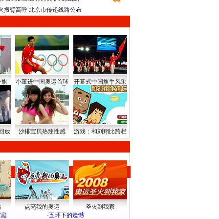
火振臂高呼 北京市传递线路公布
升旗
小董进中国奥运首球
开幕式中国旗手风采
回放
沙排宝贝热辣性感
游戏：和刘翔比跨栏
路
点亮我的奥运
圣火到我家
家庭
·
五环下的遗憾