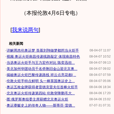
（本报伦敦4月6日专电）
[
我来说两句
]
相关新闻
·
详解周杰伦奥运梦 羡慕刘翔做梦都想当火炬手
08-04-07 11:07
·
视频:奥运火炬南昌传递线路敲定 体现南昌特色
08-04-07 10:52
·
当选奥运火炬手与王力宏作对比 陈奕迅担...
08-04-07 09:13
·
美北加州华团动员千名侨胞旧金山迎北京奥...
08-04-07 09:02
·
揭秘奥运火炬巴黎传递路线 祥云点亮花都(...
08-04-07 07:59
·
伦敦火炬手特点鲜明 头一棒英国奥运史上...
08-04-07 05:06
·
奥运五枚金牌获得者雷德克雷夫任首棒火炬手
08-04-06 18:34
·
北京奥运火炬传递第四站 伦敦突降鹅毛大...
08-04-06 17:20
·
图:俄罗斯奥组委主席获赠北京奥运火炬
08-04-06 15:02
·
奥运赛艇史上的传奇人物——斯蒂芬·雷德...
07-07-31 07:31