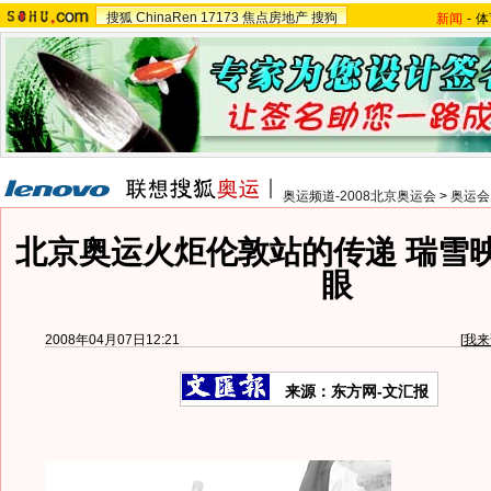
搜狐
ChinaRen
17173
焦点房地产
搜狗
新闻
-
体
奥运频道-2008北京奥运会
>
奥运会
北京奥运火炬伦敦站的传递 瑞雪
眼
2008年04月07日12:21
[
我来
来源：东方网-文汇报