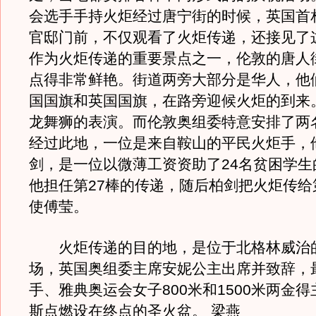
会选手手持火炬经过唐宁街的时候，英国首
官邸门前，不仅观看了火炬传递，还接见了
作为火炬传递的重要景点之一，伦敦的唐人
点得非常鲜艳。街道两旁大部分是华人，他
国国旗和英国国旗，在路旁迎候火炬的到来
龙舞狮的表演。而伦敦奥组委特意安排了两
经过此地，一位是来自鞍山的平民火炬手，
剑，是一位以微薄工资资助了24名贫困学生
他担任第27棒的传递，随后柏剑把火炬传给
使傅莹。
火炬传递的目的地，是位于北格林威治
场，英国奥组委主席安妮公主出席并致辞，
手、雅典奥运会女子800米和1500米两金得
斯点燃设在终点的圣火盆。 梁燕