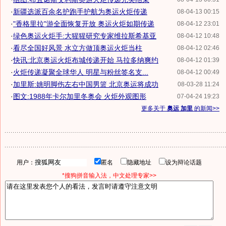
·
新疆选派百余名护跑手护航为奥运火炬传递
08-04-13 00:15
·
"香格里拉"游全面恢复开放 奥运火炬如期传递
08-04-12 23:01
·
绿色奥运火炬手:大猩猩研究专家维拉斯希基亚
08-04-12 10:48
·
看尽全国好风景 水立方做顶奥运火炬当柱
08-04-12 02:46
·
快讯:北京奥运火炬布城传递开始 马拉多纳爽约
08-04-12 01:39
·
火炬传递凝聚全球华人 明星与粉丝签名支...
08-04-12 00:49
·
加里斯:姚明脚伤左右中国男篮 北京奥运将成功
08-03-28 11:24
·
图文:1988年卡尔加里冬奥会 火炬外观图形
07-04-24 19:23
更多关于
奥运 加里
的新闻>>
用户：
匿名
隐藏地址
设为辩论话题
*搜狗拼音输入法，中文处理专家>>