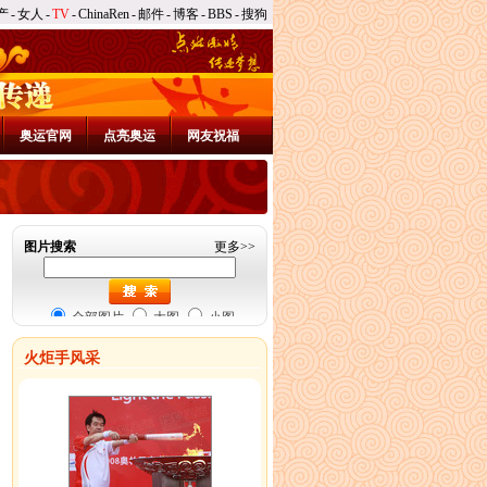
产
-
女人
-
TV
-
ChinaRen
-
邮件
-
博客
-
BBS
-
搜狗
奥运官网
点亮奥运
网友祝福
图片搜索
更多
>>
全部图片
大图
小图
火炬手风采