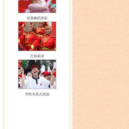
优美舞蹈添彩
打鼓表演
市民为圣火加油