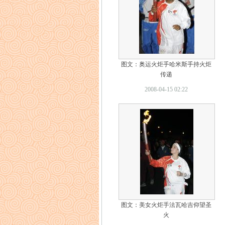
图文：奥运火炬手哈米斯手持火炬
传递
2008-04-15 02:22
图文：美女火炬手法瓦哈吉仰望圣
火