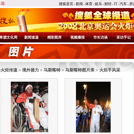
搜狐首页
-
新闻
-
体育
-
娱乐
-
财经
-
IT
-
汽车
-
房
希腊文化周
新闻速递
精彩图库
视频播报
市长访谈
采访手记
会火炬传递
>
境外接力
>
马斯喀特
>
马斯喀特图片库
>
火炬手风采