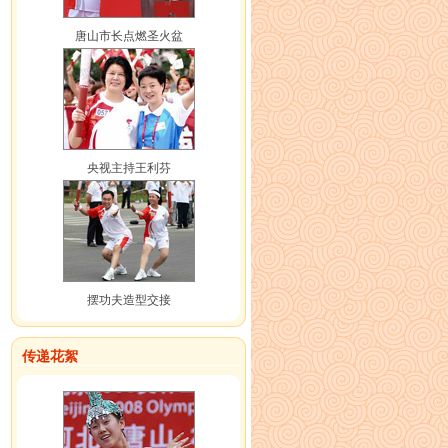
唐山市长点燃圣火盆
央视主持王利芬
摆功夫造型交接
传递花絮