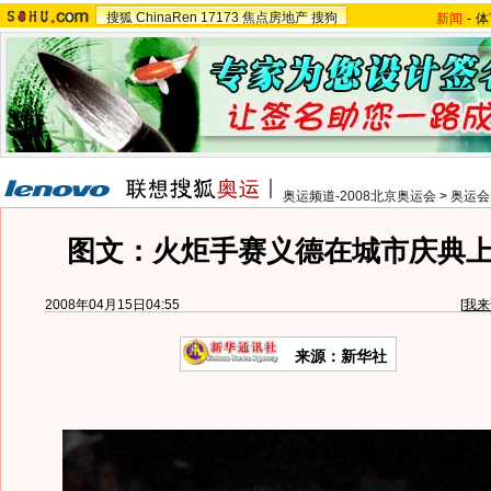
搜狐
ChinaRen
17173
焦点房地产
搜狗
新闻
-
体
奥运频道-2008北京奥运会
>
奥运会
图文：火炬手赛义德在城市庆典
2008年04月15日04:55
[
我来
来源：新华社