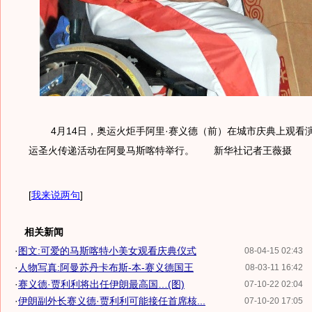
4月14日，奥运火炬手阿里·赛义德（前）在城市庆典上观看
运圣火传递活动在阿曼马斯喀特举行。 新华社记者王薇摄
[
我来说两句
]
相关新闻
·
图文:可爱的马斯喀特小美女观看庆典仪式
08-04-15 02:43
·
人物写真:阿曼苏丹卡布斯-本-赛义德国王
08-03-11 16:42
·
赛义德·贾利利将出任伊朗最高国…(图)
07-10-22 02:04
·
伊朗副外长赛义德·贾利利可能接任首席核...
07-10-20 17:05