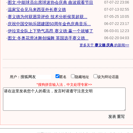
·
图文:中能球员出席球迷协会庆典 曲波观看节目
07-07-22 23:06
·
温家宝会见马来西亚外长赛义德
07-07-13 02:55
·
赛义德为何获迥异评价 技术分析侯英超获...
07-05-25 10:05
·
庆祝中国交响乐团建团50周年金色庆典音乐...
06-07-22 23:17
·
伊拉克全队上下势气高昂 赛义德:赢一个就够了
06-03-01 12:23
·
图文:冬奥花滑冰舞创编舞 英国选手赛义德...
06-02-20 04:03
更多关于
赛义德 庆典
的新闻>>
用户：
匿名
隐藏地址
设为辩论话题
*搜狗拼音输入法，中文处理专家>>