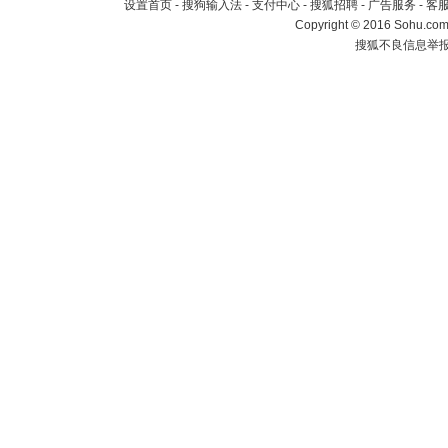
设置首页
-
搜狗输入法
-
支付中心
-
搜狐招聘
-
广告服务
-
客
Copyright
©
2016 Sohu.com 
搜狐不良信息举