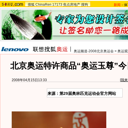
搜狐
ChinaRen
17173
焦点房地产
搜狗
新闻
-
体
奥运频道-2008北京奥运会
>
奥运观
北京奥运特许商品“奥运玉尊”今
2008年04月15日13:33
[
我来
来源：第29届奥林匹克运动会官方网站