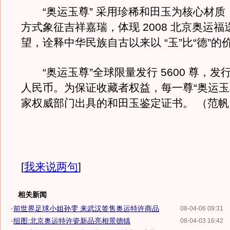
“奥运玉尊” 采用珍稀和田玉为核心材质
方式象征吉祥嘉瑞，体现 2008 北京奥运
望，诠释中华民族自古以来以 “玉”比“德”的
“奥运玉尊”全球限量发行 5600 尊，发行价 
人民币。为保证收藏者权益，每一尊“奥运玉
家权威部门出具的和田玉鉴定证书。 （范帆
[
我来说两句
]
相关新闻
·
前世界足球小姐孙雯 来武汉签售奥运特许商品
08-04-06 09:31
·
组图:北京奥运特许瓷新品亮相景德镇
08-04-03 16:42