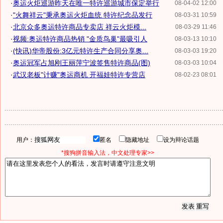
·
奥运火炬巡游昨天在唯一特许巡游城市保定举行
08-04-02 12:00
·
"火舞祥云"秉承奥运火炬血统 特许纪念品发行
08-03-31 10:59
·
北京众多奥运特许商品专卖店 祥云火炬模...
08-03-29 11:46
·
视频:奥运特许商品热销 "金质鸟巢"最吸引人
08-03-13 10:10
·
(快讯)华帝股份:3亿元特许生产合同分享奥...
08-03-03 19:20
·
奥运冠军占旭刚王丽萍宁波签售特许商品(图)
08-03-03 10:04
·
武汉老板"计赚"奥运商机 开福娃特许专营店
08-02-23 08:01
用户：
匿名
隐藏地址
设为辩论话题
*搜狗拼音输入法，中文处理专家>>