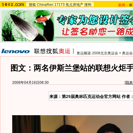
搜狐
ChinaRen
17173
焦点房地产
搜狗
新闻
-
体
奥运频道-2008北京奥运会
>
奥运会
图文：两名伊斯兰堡站的联想火炬
2008年04月16日08:30
[
我来
来源：第29届奥林匹克运动会官方网站 作者