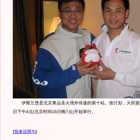
伊斯兰堡是北京奥运圣火境外传递的第十站。按计划，火炬接力
日下午4点(北京时间16日晚7点)开始举行。
[
我来说两句
]