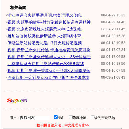
相关新闻
·
浙江奥运会火炬手潘月明:把奥运理念传给...
08-04-29 15:33
·
视频:火炬手的故事-射箭副裁判长传递奥运精神
08-04-29 14:46
·
视频:北京奥运珠峰火炬展示火种抵达珠峰...
08-04-29 11:45
·
雅加达改路线类似伊斯兰堡 火炬手绕体育...
08-04-22 15:28
·
伊斯兰堡站传递受礼遇 17日火炬传递视频...
08-04-18 10:52
·
视频:伊斯兰堡火炬传递 卡通福娃表演憨态可掬
08-04-17 07:34
·
视频:伊斯兰堡圣火传递华人火炬手 38号肖运贵
08-04-17 06:58
·
北京奥运圣火伊斯兰堡站传递已经准备就绪
08-04-16 18:56
·
视频:伊斯兰堡唯一香港火炬手 特区人民盼奥运
08-04-16 07:59
·
巴基斯坦:一定让奥运火炬在伊斯兰堡传递成功
08-03-21 08:43
用户：
匿名
隐藏地址
设为辩论话题
*搜狗拼音输入法，中文处理专家>>