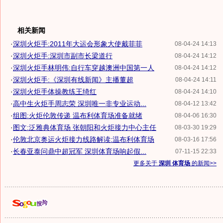
相关新闻
·
深圳火炬手:2011年大运会形象大使戴菲菲
08-04-24 14:13
·
深圳火炬手:深圳市副市长梁道行
08-04-24 14:12
·
深圳火炬手林明伟:自行车穿越澳洲中国第一人
08-04-24 14:12
·
深圳火炬手:《深圳有线新闻》主播董超
08-04-24 14:11
·
深圳火炬手体操教练王绮红
08-04-24 14:10
·
高中生火炬手周志荣 深圳唯一非专业运动...
08-04-12 13:42
·
组图:火炬伦敦传递 温布利体育场准备就绪
08-04-06 16:30
·
图文:泛雅典体育场 张朝阳和火炬接力中心主任
08-03-30 19:29
·
伦敦北京奥运火炬接力线路解读:温布利体育场
08-03-16 17:56
·
长春亚泰问鼎中超冠军 深圳体育场响起假...
07-11-15 22:33
更多关于
深圳 体育场
的新闻>>