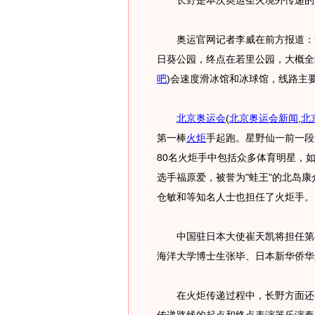
长野是本次奥运圣火境外传递的第
奥运官网记者李威在前方报道：
日葵公园，终点在若里公园，大概全
吧
)
会速度滑冰馆和冰球馆，线路主要
北京奥运会
(
北京奥运会新闻
,
北
第一棒
火炬
手起跑。星野仙一前一段
80名火炬手中包括众多体育明星，
选手福原爱，被誉为"蛙王"的北岛
仓敏和等知名人士也担任了火炬手。
中国驻日本大使崔天凯将担任第4
海洋大学博士生张毕、日本新华侨华
在火炬传递过程中，长野方面还安