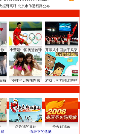
火振臂高呼 北京市传递线路公布
升旗
小董进中国奥运首球
开幕式中国旗手风采
回放
沙排宝贝热辣性感
游戏：和刘翔比跨栏
路
点亮我的奥运
圣火到我家
家庭
·
五环下的遗憾