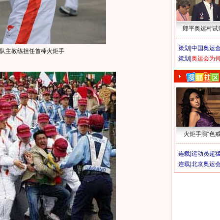
郎平奥运村试
策划|
中国奥运金
队主教练担任首棒火炬手
策划|
奥运会为
火炬手演“色戒
连载|
运动员超
连载|
北京奥运