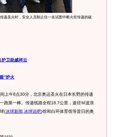
野传递圣火时，安全人员制止住一名试图中断火炬传递的破
名护卫助威祥云
盾”护火
时间上午8点30分，北京奥运圣火在日本长野的传递
一跑第一棒。传递线路全程18.7公里，途径Ｍ波浪
球
(
冰球新闻
,
冰球说吧
)
馆和白环体育馆等昔日的奥