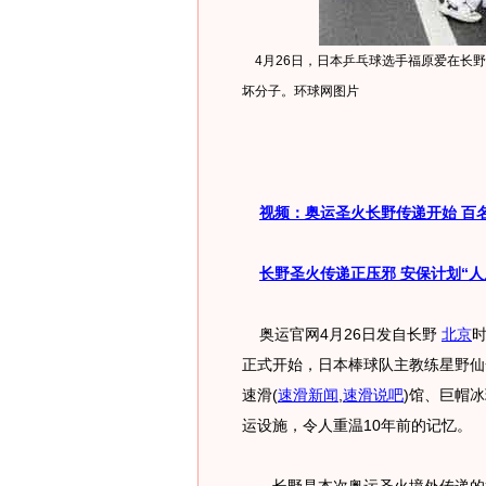
4月26日，日本乒乓球选手福原爱在长
坏分子。环球网图片
视频：奥运圣火长野传递开始 百
长野圣火传递正压邪 安保计划“人
奥运官网4月26日发自长野
北京
正式开始，日本棒球队主教练星野仙
速滑
(
速滑新闻
,
速滑说吧
)
馆、巨帽冰
运设施，令人重温10年前的记忆。