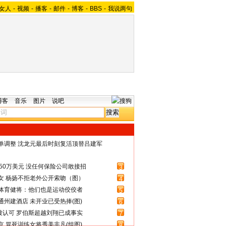
女人
-
视频
-
播客
-
邮件
-
博客
-
BBS
-
我说两句
博客
音乐
图片
说吧
名单调整 沈龙元最后时刻复活顶替吕建军
50万美元 没任何保险公司敢接招
3
女 杨扬不拒老外公开索吻（图）
4
体育健将：他们也是运动佼佼者
5
州建酒店 未开业已受热捧(图)
6
被认可 罗伯斯超越刘翔已成事实
7
 冒死训练女将秀美非凡(组图)
8