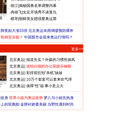
·
徐江
|
揭秘国奥名单调整内幕
·
冉雄飞
|
女足开场秀不谈复仇
装
·
棋哥
|
朝鲜美女团强要奥运票
牌奖励大涨33倍
北京奥运未雨绸缪预防裸奔
何热销安全套？
中国股市会迎来奥运行情吗？
更多>>
北京奥运
|
报道失实？外媒的习惯性抽风
北京奥运
|
送给白领的办公室娱乐秘籍
北京奥运
|
彩排前狂拍“杀机”妹妹
北京奥运
|
10万个套套可以拿来吹气球
”
北京奥运
|
保障“性”福 事小意义大
猛纹身
世界小姐为奥运造势
梦八与小姐先热身
会上的双胞胎
金牌衬娇妻美丽
当野性遇到时尚