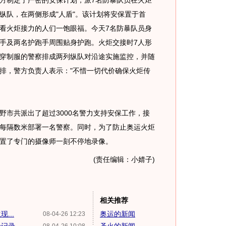
制定了严密的安保计划，派7名防暴队员在火炬
纵队，在两侧形成"人盾"。该计划将安保置于首
看火炬接力的人们一饱眼福。今天7名防暴队员身
手及两名护跑手周围贴身护跑。火炬交接时7人形
穿制服的警察排成两列纵队对沿途实施监控，并随
排，警方负责人表示："不惜一切代价确保火炬传
市共派出了超过3000名警力支持安保工作，接
每隔数米部署一名警察。同时，为了防止奥运火炬
置了专门的摄像师一刻不停地录像。
(责任编辑：小婧子)
相关推荐
...
奥运的新闻
08-04-26 12:23