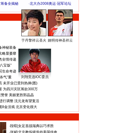
方筹备全揭秘
·
北大办2008奥运·冠军论坛
于丹擎祥云圣火
姚明传神圣祥云
体 育 热 点
备神秘装备
比略显萎靡
杰全情传递
八宝饭”
写生命奇迹
刘翔竞选IOC委员
杀气”重
 未开业已受到热捧(图)
 为四川灾区筹款300万
获赞誉 美丽更胜郭晶晶
进行调整 沈元龙有望复活
揽8金没戏 北京变化很大
·
段暄
|
女足首战瑞典以巧求胜
·
张斌
|
北京教练锻造的美国传奇