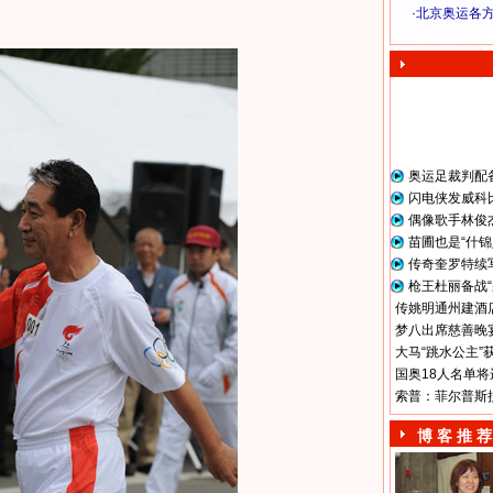
·
北京奥运各
奥 运 视 频
奥运足裁判配
闪电侠发威科
偶像歌手林俊
苗圃也是“什锦
传奇奎罗特续
枪王杜丽备战“
传姚明通州建酒店
梦八出席慈善晚宴
大马“跳水公主”
国奥18人名单将
索普：菲尔普斯
博 客 推 荐