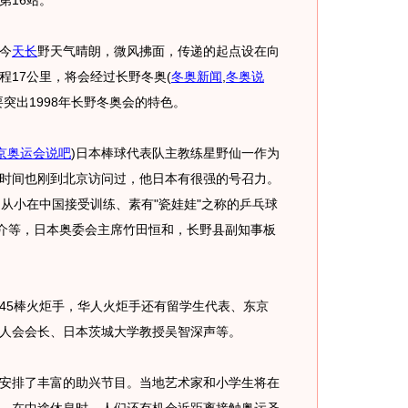
16站。
今
天长
野天气晴朗，微风拂面，传递的起点设在向
程17公里，将会经过长野冬奥
(
冬奥新闻
,
冬奥说
突出1998年长野冬奥会的特色。
京奥运会说吧
)
日本棒球代表队主教练星野仙一作为
时间也刚到北京访问过，他日本有很强的号召力。
如从小在中国接受训练、素有"瓷娃娃"之称的乒乓球
康介等，日本奥委会主席竹田恒和，长野县副知事板
5棒火炬手，华人火炬手还有留学生代表、东京
人会会长、日本茨城大学教授吴智深声等。
排了丰富的助兴节目。当地艺术家和小学生将在