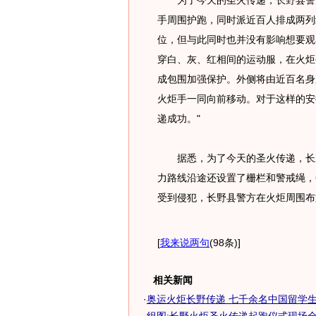
为了今天的圣火传递，长野县警方
手周围护跑，同时派近百人排成两列
位，但与此同时也并没有影响想要观
穿白、灰、红相间的运动服，在火炬
成包围加强保护。外侧将由近百名身
火炬手一同向前移动。对于这样的安
递成功。"
据悉，为了今天的圣火传递，长野
力路线沿途还设置了栅栏和警戒绳，
受到侵犯，长野县警方在火炬周围布
[
我来说两句
(98条)
]
相关新闻
·
奥运火炬长野传递 七千余名中国留学生现