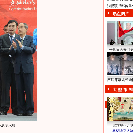
张靓颖成都传圣
热点图片
开幕日天安门
历届开幕式经典
大 型 策 划
练展示火炬
北京奥运之
·
奥林匹克大