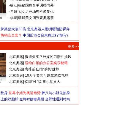
·
徐江
|
揭秘国奥名单调整内幕
·
冉雄飞
|
女足开场秀不谈复仇
装
·
棋哥
|
朝鲜美女团强要奥运票
牌奖励大涨33倍
北京奥运未雨绸缪预防裸奔
何热销安全套？
中国股市会迎来奥运行情吗？
更多>>
北京奥运
|
报道失实？外媒的习惯性抽风
北京奥运
|
送给白领的办公室娱乐秘籍
北京奥运
|
彩排前狂拍“杀机”妹妹
北京奥运
|
10万个套套可以拿来吹气球
”
北京奥运
|
保障“性”福 事小意义大
猛纹身
世界小姐为奥运造势
梦八与小姐先热身
会上的双胞胎
金牌衬娇妻美丽
当野性遇到时尚