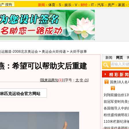
地产
搜狗
新闻
-
体育
-
S
-
娱乐
-
V
-
财经
-
IT
-
汽车
-
房产
-
家居
-
奥运频道-2008北京奥运会
>
奥运会火炬传递
>
火炬手故事
新闻
网页
燕：希望可以帮助灾后重建
精 彩 新 闻
[
我来说两句
(1)
] [字号：
大
中
小
]
国奥18人
1
2
奥林匹克运动会官方网站
刘翔双腿估价13
前冠军变时尚美
各国领导人中的
粉丝盛传姚明在通
110米栏新纪录
伊拉克代表团抵京