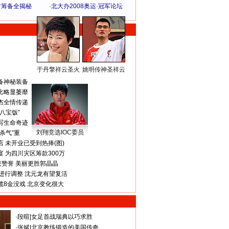
方筹备全揭秘
·
北大办2008奥运·冠军论坛
于丹擎祥云圣火
姚明传神圣祥云
体 育 热 点
备神秘装备
比略显萎靡
杰全情传递
八宝饭”
写生命奇迹
刘翔竞选IOC委员
杀气”重
 未开业已受到热捧(图)
 为四川灾区筹款300万
获赞誉 美丽更胜郭晶晶
进行调整 沈元龙有望复活
揽8金没戏 北京变化很大
·
段暄
|
女足首战瑞典以巧求胜
·
张斌
|
北京教练锻造的美国传奇