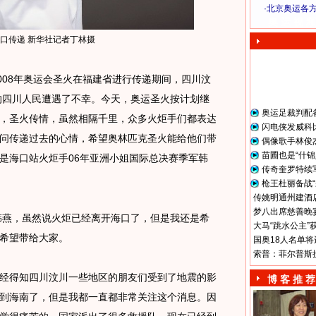
·
北京奥运各
奥 运 视 频
口传递 新华社记者丁林摄
008年奥运会圣火在福建省进行传递期间，四川汶
的四川人民遭遇了不幸。今天，奥运圣火按计划继
奥运足裁判配
，圣火传情，虽然相隔千里，众多火炬手们都表达
闪电侠发威科
问传递过去的心情，希望奥林匹克圣火能给他们带
偶像歌手林俊
苗圃也是“什锦
是海口站火炬手
06
年亚洲小姐国际总决赛季军韩
传奇奎罗特续
枪王杜丽备战“
传姚明通州建酒店
梦八出席慈善晚宴
韩燕，虽然说火炬已经离开海口了，但是我还是希
大马“跳水公主”
希望带给大家。
国奥18人名单将
索普：菲尔普斯
经得知四川汶川一些地区的朋友们受到了地震的影
博 客 推 荐
到海南了，但是我都一直都非常关注这个消息。因