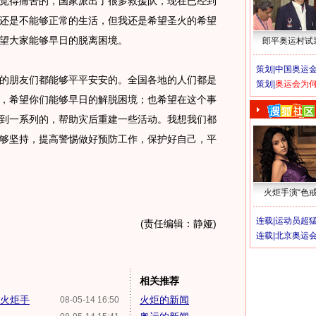
觉得痛苦的，国家派出了很多救援队，现在已经到
还是不能够正常的生活，但我还是希望圣火的希望
望大家能够早日的脱离困境。
郎平奥运村试
策划|
中国奥运金
朋友们都能够平平安安的。全国各地的人们都是
策划|
奥运会为
，希望你们能够早日的解脱困境；也希望在这个事
到一系列的，帮助灾后重建一些活动。我想我们都
够坚持，提高警惕做好预防工作，保护好自己，平
火炬手演“色戒
连载|
运动员超
(责任编辑：静娅)
连载|
北京奥运
相关推荐
运火炬手
火炬的新闻
08-05-14 16:50