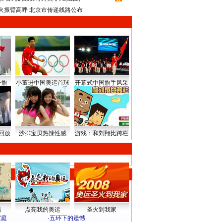
火振臂高呼 北京市传递线路公布
升旗
小董进中国奥运首球
开幕式中国旗手风采
回放
沙排宝贝热辣性感
游戏：和刘翔比跨栏
路
点亮我的奥运
圣火到我家
家庭
·
五环下的遗憾