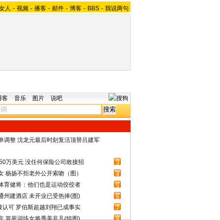
女人
-
视频
-
播客
-
邮件
-
博客
-
BBS
-
我说两句
博客
音乐
图片
说吧
名单调整 沈龙元最后时刻复活顶替吕建军
50万美元 没任何保险公司敢接招
3
女 杨扬不拒老外公开索吻（图）
4
体育健将：他们也是运动佼佼者
5
州建酒店 未开业已受热捧(图)
6
被认可 罗伯斯超越刘翔已成事实
7
 冒死训练女将秀美非凡(组图)
8