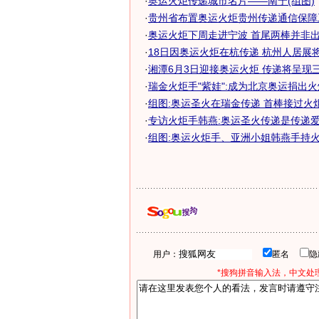
·
奥运火炬传递城市名片——南宁(组图)
·
贵州省布置奥运火炬贵州传递通信保障
·
奥运火炬下周走进宁波 首尾两棒并非出自
·
18日因奥运火炬在杭传递 杭州人居展将停
·
湘潭6月3日迎接奥运火炬 传递将呈现
·
瑞金火炬手"紫娃":成为北京奥运捐出火炬
·
组图:奥运圣火在瑞金传递 首棒接过火
·
专访火炬手韩燕:奥运圣火传递是传递
·
组图:奥运火炬手、亚洲小姐韩燕手持
用户：
匿名
*搜狗拼音输入法，中文处理