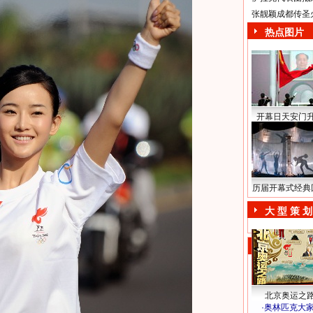
张靓颖成都传圣
热点图片
开幕日天安门
历届开幕式经典
大 型 策 划
北京奥运之
·
奥林匹克大