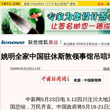
搜狐
ChinaRen
17173
焦点房地产
搜狗
新闻
-
体
奥运频道-2008北京奥运会
>
圣火路
姚明全家中国驻休斯敦领事馆吊唁
2008年05月23日11:05
[
我来
来源：中国新闻网
中新网5月23日电 5.12四川汶川大地
国悲恸，万民齐哀。中国政府将5月19-21