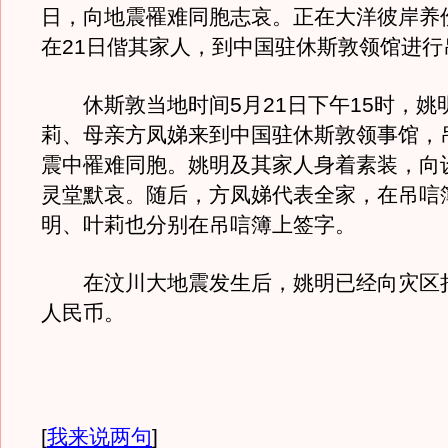
日，向地震罹难同胞志哀。正在大洋彼岸养
在21日偕其家人，到中国驻休斯敦领馆进行
休斯敦当地时间5月21日下午15时，姚
莉、母亲方凤娣来到中国驻休斯敦领事馆，
震中罹难同胞。姚明及其家人身着素装，向
灵堂默哀。随后，方凤娣代表全家，在吊唁
明、叶莉也分别在吊唁簿上签字。
在汶川大地震发生后，姚明已经向灾区捐
人民币。
[
我来说两句
]