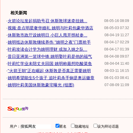
相关新闻
·
火箭论坛发起捐助号召 休斯敦球迷牵挂姚...
08-05-16 08:09
·
视频:盘点明星奢华婚礼 姚明与叶莉包豪华酒店
08-05-03 07:32
·
休斯敦市政厅设姚明日 小巨人甩开拐杖参...
08-04-19 11:27
·
姚明抵达休斯敦继续养伤 "姚明之夜"门票抢手
08-04-17 02:29
·
叶莉攻读会计学为姚明理财 或加入姚之队...
08-04-17 01:39
·
昔日亚洲第一篮球中锋:姚明娶叶莉是他的福气
08-04-08 09:07
·
叶莉忙学业未陪丈夫回国 姚明称最想吃酸菜鱼
08-04-04 11:40
·
"火箭王朝"正在崛起 休斯敦是否真正需要姚明
08-03-11 16:15
·
姚明希望能生5个孩子 追叶莉杀手锏是奥运徽章
08-01-03 08:41
·
姚明叶莉美国休斯敦豪宅曝光 (组图)
07-08-09 11:09
用户：
匿名
隐藏地址
设为辩论话题