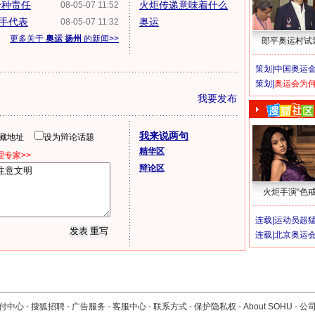
一种责任
火炬传递意味着什么
08-05-07 11:52
炬手代表
奥运
08-05-07 11:32
更多关于
奥运 扬州
的新闻>>
郎平奥运村试
策划|
中国奥运金
策划|
奥运会为
我要发布
我来说两句
隐藏地址
设为辩论话题
精华区
专家>>
辩论区
火炬手演“色戒
连载|
运动员超
连载|
北京奥运
付中心
-
搜狐招聘
-
广告服务
-
客服中心
-
联系方式
-
保护隐私权
-
About SOHU
-
公