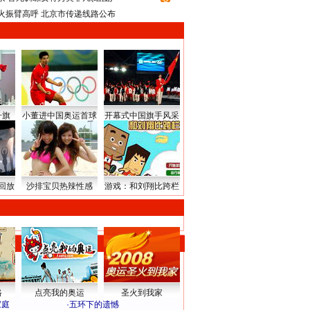
火振臂高呼 北京市传递线路公布
升旗
小董进中国奥运首球
开幕式中国旗手风采
回放
沙排宝贝热辣性感
游戏：和刘翔比跨栏
路
点亮我的奥运
圣火到我家
家庭
·
五环下的遗憾