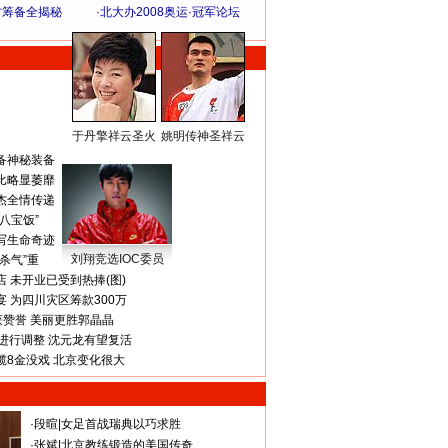
方筹备全揭秘
·
北大办2008奥运·冠军论坛
于丹擎祥云圣火
姚明传神圣祥云
体 育 热 点
备神秘装备
比略显萎靡
杰全情传递
八宝饭”
写生命奇迹
刘翔竞选IOC委员
杀气”重
 未开业已受到热捧(图)
 为四川灾区筹款300万
获赞誉 美丽更胜郭晶晶
进行调整 沈元龙有望复活
揽8金没戏 北京变化很大
·
段暄
|
女足首战瑞典以巧求胜
·
张斌
|
北京教练锻造的美国传奇