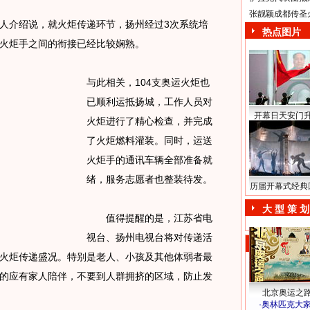
张靓颖成都传圣
介绍说，就火炬传递环节，扬州经过3次系统培
热点图片
火炬手之间的衔接已经比较娴熟。
与此相关，104支奥运火炬也
已顺利运抵扬城，工作人员对
开幕日天安门
火炬进行了精心检查，并完成
了火炬燃料灌装。同时，运送
火炬手的通讯车辆全部准备就
绪，服务志愿者也整装待发。
历届开幕式经典
大 型 策 划
值得提醒的是，江苏省电
视台、扬州电视台将对传递活
火炬传递盛况。特别是老人、小孩及其他体弱者最
的应有家人陪伴，不要到人群拥挤的区域，防止发
北京奥运之
·
奥林匹克大