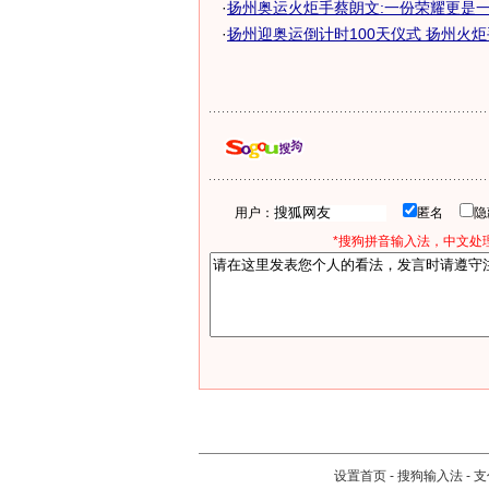
·
扬州奥运火炬手蔡朗文:一份荣耀更是
·
扬州迎奥运倒计时100天仪式 扬州火
用户：
匿名
*搜狗拼音输入法，中文处理
设置首页
-
搜狗输入法
-
支