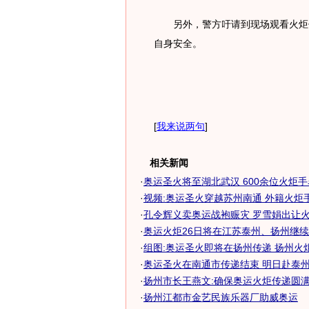
另外，警方吁请到现场观看火炬传
自身安全。
[
我来说两句
]
相关新闻
·
奥运圣火将至湖北武汉 600余位火炬
·
视频:奥运圣火穿越苏州南通 外籍火炬
·
孔令辉义卖奥运战袍赈灾 罗雪娟出让火炬
·
奥运火炬26日将在江苏泰州、扬州继
·
组图:奥运圣火即将在扬州传递 扬州火
·
奥运圣火在南通市传递结束 明日赴泰州扬
·
扬州市长王燕文:确保奥运火炬传递圆
·
扬州江都市金艺民族乐器厂助威奥运