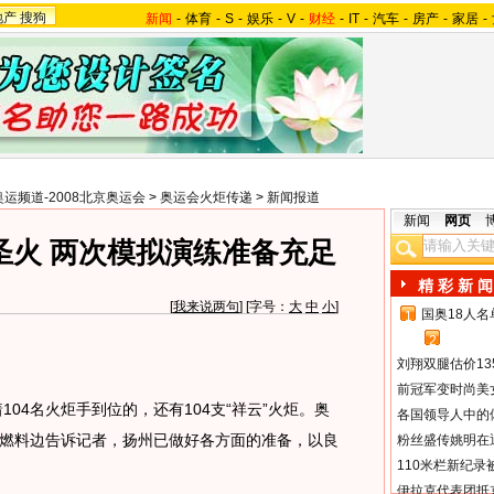
地产
搜狗
新闻
-
体育
-
S
-
娱乐
-
V
-
财经
-
IT
-
汽车
-
房产
-
家居
-
奥运频道-2008北京奥运会
>
奥运会火炬传递
>
新闻报道
新闻
网页
圣火 两次模拟演练准备充足
精 彩 新 闻
[
我来说两句
] [字号：
大
中
小
]
国奥18人
1
2
刘翔双腿估价13
前冠军变时尚美
4名火炬手到位的，还有104支“祥云”火炬。奥
各国领导人中的
燃料边告诉记者，扬州已做好各方面的准备，以良
粉丝盛传姚明在通
110米栏新纪录
伊拉克代表团抵京