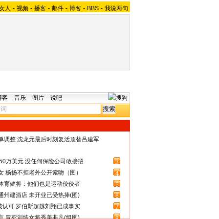
女人
-
视频
-
播客
-
邮件
-
博客
-
BBS
-
我说两句
博客
音乐
图片
说吧
名单调整 沈龙元最后时刻复活顶替吕建军
50万美元 没任何保险公司敢接招
3
女 杨扬不拒老外公开索吻（图）
4
体育健将：他们也是运动佼佼者
5
州建酒店 未开业已受热捧(图)
6
被认可 罗伯斯超越刘翔已成事实
7
 冒死训练女将秀美非凡(组图)
8