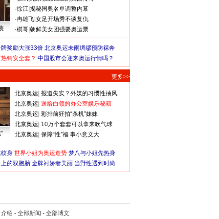
·
徐江
|
揭秘国奥名单调整内幕
·
冉雄飞
|
女足开场秀不谈复仇
装
·
棋哥
|
朝鲜美女团强要奥运票
牌奖励大涨33倍
北京奥运未雨绸缪预防裸奔
何热销安全套？
中国股市会迎来奥运行情吗？
更多>>
北京奥运
|
报道失实？外媒的习惯性抽风
北京奥运
|
送给白领的办公室娱乐秘籍
北京奥运
|
彩排前狂拍“杀机”妹妹
北京奥运
|
10万个套套可以拿来吹气球
”
北京奥运
|
保障“性”福 事小意义大
猛纹身
世界小姐为奥运造势
梦八与小姐先热身
会上的双胞胎
金牌衬娇妻美丽
当野性遇到时尚
司介绍
-
全部新闻
-
全部博文