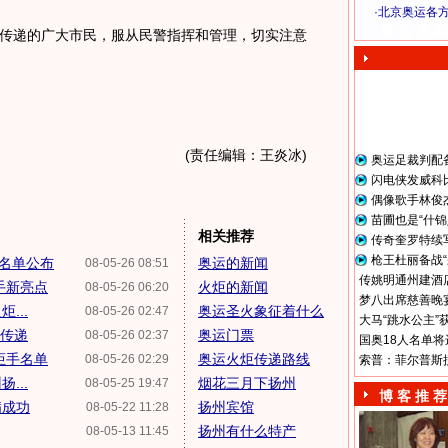
·
北京奥运各
奥 运 视 频
递的广大市民，服从民警指挥和管理，切实注意
(责任编辑：王炎冰)
奥运足裁判配
闪电侠发威科
偶像歌手林俊
苗圃也是“什锦
相关推荐
传奇奎罗特续
枪王杜丽备战“
手名单公布
奥运的新闻
08-05-26 08:51
传姚明通州建酒店
手新亮点
火炬的新闻
08-05-26 06:20
梦八出席慈善晚宴
...
奥运圣火象征着什么
08-05-26 02:47
大马“跳水公主”
续传递
奥运门票
08-05-26 02:37
国奥18人名单将
炬手名单
奥运火炬传递路线
08-05-26 02:29
索普：菲尔普斯
...
烟花三月下扬州
08-05-25 19:47
博 客 推 荐
满成功
扬州宾馆
08-05-22 11:28
扬州有什么特产
08-05-13 11:45