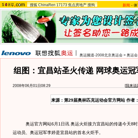
搜狐
ChinaRen
17173
焦点房地产
搜狗
新闻
-
体
奥运频道-2008北京奥运会
>
奥运会
组图：宜昌站圣火传递 网球奥运冠
2008年06月01日08:29
[
我来说
来源：第29届奥林匹克运动会官方网站 作者
奥运官方网站6月1日讯 奥运火炬接力宜昌站的传递今天8时
运动员、奥运冠军李婷是宜昌站的首名火炬手。