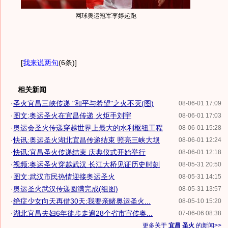
网球奥运冠军李婷起跑
[
我来说两句
(6条)
]
相关新闻
·
圣火宜昌三峡传递 "和平与希望"之火不灭(图)
08-06-01 17:09
·
图文:奥运圣火在宜昌传递 火炬手刘宇
08-06-01 17:03
·
奥运会圣火传递穿越世界上最大的水利枢纽工程
08-06-01 15:28
·
快讯:奥运圣火湖北宜昌传递结束 照亮三峡大坝
08-06-01 12:24
·
快讯:宜昌圣火传递结束 庆典仪式开始举行
08-06-01 12:18
·
视频:奥运圣火穿越武汉 长江大桥见证历史时刻
08-05-31 20:50
·
图文:武汉市民热情迎接奥运圣火
08-05-31 14:15
·
奥运圣火武汉传递圆满完成(组图)
08-05-31 13:57
·
绝症少女向天再借30天:我要亲睹奥运圣火...
08-05-10 15:20
·
湖北宜昌夫妇6年徒步走遍28个省市宣传奥...
07-06-06 08:38
更多关于
宜昌 圣火
的新闻>>