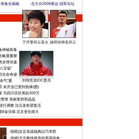
方筹备全揭秘
·
北大办2008奥运·冠军论坛
于丹擎祥云圣火
姚明传神圣祥云
体 育 热 点
备神秘装备
比略显萎靡
杰全情传递
八宝饭”
写生命奇迹
刘翔竞选IOC委员
杀气”重
 未开业已受到热捧(图)
 为四川灾区筹款300万
获赞誉 美丽更胜郭晶晶
进行调整 沈元龙有望复活
揽8金没戏 北京变化很大
·
段暄
|
女足首战瑞典以巧求胜
·
张斌
|
北京教练锻造的美国传奇