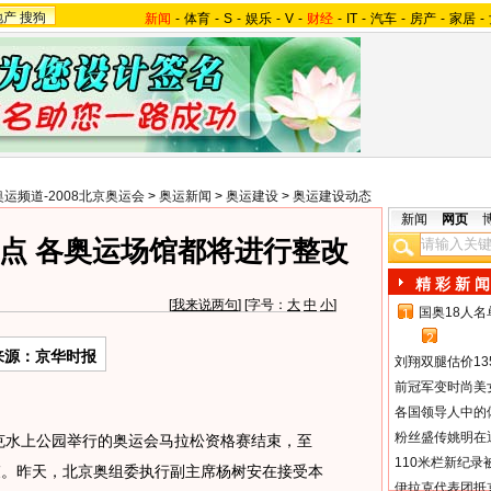
地产
搜狗
新闻
-
体育
-
S
-
娱乐
-
V
-
财经
-
IT
-
汽车
-
房产
-
家居
-
奥运频道-2008北京奥运会
>
奥运新闻
>
奥运建设
>
奥运建设动态
新闻
网页
点 各奥运场馆都将进行整改
精 彩 新 闻
[
我来说两句
] [字号：
大
中
小
]
国奥18人
1
2
来源：京华时报
刘翔双腿估价13
前冠军变时尚美
各国领导人中的
粉丝盛传姚明在通
克水上公园举行的奥运会马拉松资格赛结束，至
110米栏新纪录
束。昨天，北京奥组委执行副主席杨树安在接受本
伊拉克代表团抵京