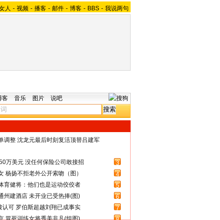
女人
-
视频
-
播客
-
邮件
-
博客
-
BBS
-
我说两句
博客
音乐
图片
说吧
名单调整 沈龙元最后时刻复活顶替吕建军
50万美元 没任何保险公司敢接招
3
女 杨扬不拒老外公开索吻（图）
4
体育健将：他们也是运动佼佼者
5
州建酒店 未开业已受热捧(图)
6
被认可 罗伯斯超越刘翔已成事实
7
 冒死训练女将秀美非凡(组图)
8