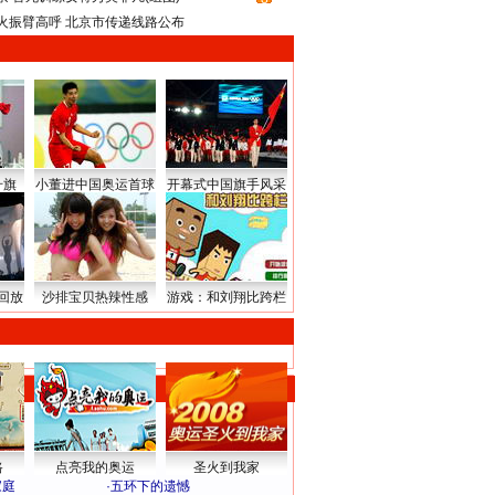
火振臂高呼 北京市传递线路公布
升旗
小董进中国奥运首球
开幕式中国旗手风采
回放
沙排宝贝热辣性感
游戏：和刘翔比跨栏
路
点亮我的奥运
圣火到我家
家庭
·
五环下的遗憾