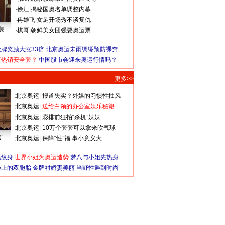
·
徐江
|
揭秘国奥名单调整内幕
·
冉雄飞
|
女足开场秀不谈复仇
装
·
棋哥
|
朝鲜美女团强要奥运票
牌奖励大涨33倍
北京奥运未雨绸缪预防裸奔
何热销安全套？
中国股市会迎来奥运行情吗？
更多>>
北京奥运
|
报道失实？外媒的习惯性抽风
北京奥运
|
送给白领的办公室娱乐秘籍
北京奥运
|
彩排前狂拍“杀机”妹妹
北京奥运
|
10万个套套可以拿来吹气球
”
北京奥运
|
保障“性”福 事小意义大
猛纹身
世界小姐为奥运造势
梦八与小姐先热身
会上的双胞胎
金牌衬娇妻美丽
当野性遇到时尚