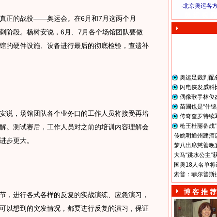
·
北京奥运各
奥 运 视 频
正的战役——奥运会。在6月和7月这两个月
刺阶段。杨树安说，6月、7月各个场馆团队要做
馆的硬件设施、设备进行最后的彻底检验，查遗补
奥运足裁判配
闪电侠发威科
偶像歌手林俊
苗圃也是“什锦
说，场馆团队各个业务口的工作人员将接受再培
传奇奎罗特续
枪王杜丽备战“
解。测试赛后，工作人员对之前的培训内容理解会
传姚明通州建酒店
进步更大。
梦八出席慈善晚宴
大马“跳水公主”
国奥18人名单将
索普：菲尔普斯
博 客 推 荐
，进行各式各样的反复的实战演练、应急演习，
可以想到的突发情况，都要进行反复的演习，保证