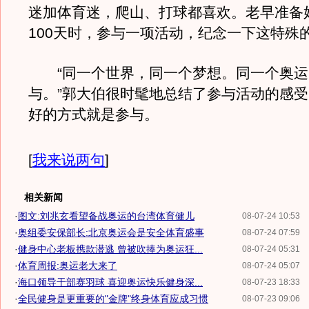
迷加体育迷，爬山、打球都喜欢。老早准备
100天时，参与一项活动，纪念一下这特殊
“同一个世界，同一个梦想。同一个奥运
与。”郭大伯很时髦地总结了参与活动的感
好的方式就是参与。
[
我来说两句
]
相关新闻
·
图文:刘兆玄看望备战奥运的台湾体育健儿
08-07-24 10:53
·
奥组委安保部长:北京奥运会是安全体育盛事
08-07-24 07:59
·
健身中心老板携款潜逃 曾被吹捧为奥运狂...
08-07-24 05:31
·
体育周报:奥运老大来了
08-07-24 05:07
·
海口领导干部赛羽球 喜迎奥运快乐健身深...
08-07-23 18:33
·
全民健身是更重要的"金牌"终身体育应成习惯
08-07-23 09:06