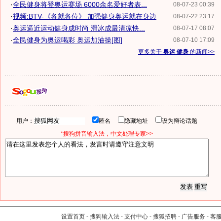
·
全民健身将登奥运赛场 6000余名爱好者表...
08-07-23 00:39
·
视频:BTV-《各就各位》 加强健身奥运就在身边
08-07-22 23:17
·
奥运逼近运动健身成时尚 滑冰成最清凉快...
08-07-17 08:07
·
全民健身为奥运喝彩 奥运加油操[图]
08-07-10 17:09
更多关于
奥运 健身
的新闻>>
用户：
匿名
隐藏地址
设为辩论话题
*搜狗拼音输入法，中文处理专家>>
设置首页
-
搜狗输入法
-
支付中心
-
搜狐招聘
-
广告服务
-
客