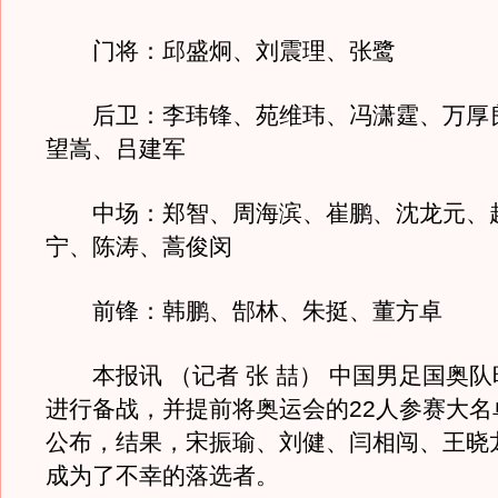
门将：邱盛炯、刘震理、张鹭
后卫：李玮锋、苑维玮、冯潇霆、万厚
望嵩、吕建军
中场：郑智、周海滨、崔鹏、沈龙元、
宁、陈涛、蒿俊闵
前锋：韩鹏、郜林、朱挺、董方卓
本报讯 （记者 张 喆） 中国男足国奥队
进行备战，并提前将奥运会的22人参赛大名
公布，结果，宋振瑜、刘健、闫相闯、王晓
成为了不幸的落选者。