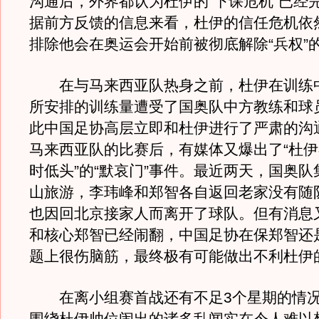
沟通后，外界都认为杜伊的“下课危机”已经
据前方反馈的信息来看，杜伊的信任危机依
排除他会在奥运会开始前被彻底解除“兵权”
在与马来西亚队热身之前，杜伊在训练
所安排的训练量遭受了国奥队中方教练和球
此中国足协高层立即和杜伊进行了严肃的沟
马来西亚队的比赛后，有媒体又爆出了“杜
时低头”的“默哀门”事件。最近两天，国奥
山旅游，李玮峰和郑智各自返回老家没有随
也因回北京接家人而离开了球队。但有消息
和核心郑智已经闹翻，中国足协在保郑智还
题上很伤脑筋，最终极有可能做出不利杜伊
在离小组赛首战还有不足3个星期的情况