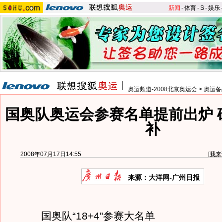
新闻
-
体育
-
S
-
娱乐
奥运频道-2008北京奥运会
>
奥运备
国奥队奥运会参赛名单提前出炉 
补
2008年07月17日14:55
[
我来
来源：大洋网-广州日报
国奥队“18+4”参赛大名单