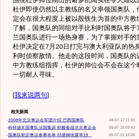
围绕杜伊帅位闹出的诸多乱闻实在令人难以
杜伊即使仍然以主教练的名义率领国奥队，
定会在很大程度上被以殷铁生为首的中方教
了解，国奥队的同组对手比利时国奥队将于7
兰国奥队进行一场热身赛，为了掌握对手的
杜伊决定在7月20日打完与澳大利亚队的热
利时侦察敌情。他走的这段时间，国奥队的
中方教练组指挥，杜伊的帅位会不会在这个
一切耐人寻味。
[
我来说两句
]
相关新闻
·
2008年北京奥运会军团介绍:巴西国奥队
08-07-17 11:40
·
科特迪瓦国奥队法国集训 积极备战北京奥运会
08-07-16 09:43
·
国奥队初定奥运参赛名单 邱盛炯张露等18...
08-07-15 16:08