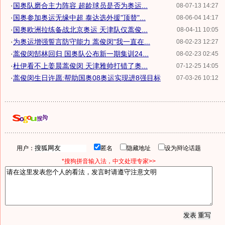
·
国奥队磨合主力阵容 超龄球员是否为奥运...
08-07-13 14:27
·
国奥参加奥运无缘中超 泰达选外援"顶替"...
08-06-04 14:17
·
国奥欧洲拉练备战北京奥运 天津队仅蒿俊...
08-04-11 10:05
·
为奥运增强誓言防守能力 蒿俊闵"我一直在...
08-02-23 12:27
·
蒿俊闵郜林回归 国奥队公布新一期集训24...
08-02-23 02:45
·
杜伊看不上姜晨蒿俊闵 天津雅帅打错了奥...
07-12-25 14:05
·
蒿俊闵生日许愿:帮助国奥08奥运实现进8强目标
07-03-26 10:12
用户：
匿名
隐藏地址
设为辩论话题
*搜狗拼音输入法，中文处理专家>>