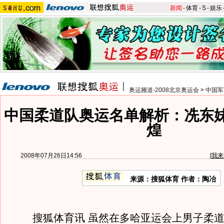
新闻
-
体育
-
S
-
娱乐
奥运频道-2008北京奥运会
>
中国军
中国柔道队奥运名单解析：冼东
煌
2008年07月26日14:56
[
我来
来源：搜狐体育 作者：陶冶
搜狐体育讯 虽然在多哈亚运会上男子柔道