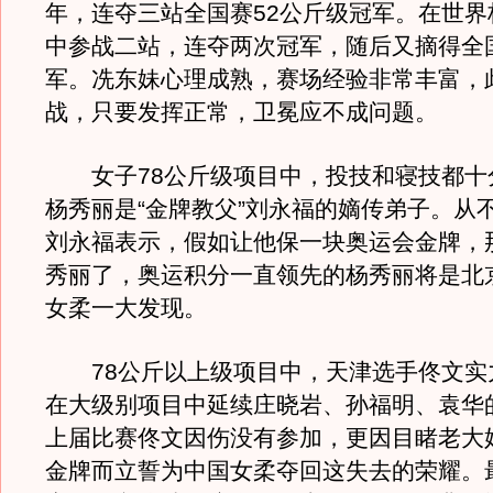
年，连夺三站全国赛52公斤级冠军。在世界
中参战二站，连夺两次冠军，随后又摘得全
军。冼东妹心理成熟，赛场经验非常丰富，
战，只要发挥正常，卫冕应不成问题。
女子78公斤级项目中，投技和寝技都十
杨秀丽是“金牌教父”刘永福的嫡传弟子。从
刘永福表示，假如让他保一块奥运会金牌，
秀丽了，奥运积分一直领先的杨秀丽将是北
女柔一大发现。
78公斤以上级项目中，天津选手佟文实
在大级别项目中延续庄晓岩、孙福明、袁华
上届比赛佟文因伤没有参加，更因目睹老大
金牌而立誓为中国女柔夺回这失去的荣耀。