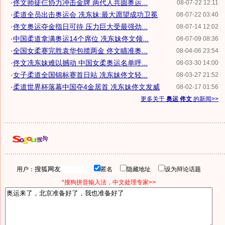
·
佟文师徒仨协力冲击金牌 两代人共圆奥运...
08-07-22 12:11
·
柔道全员出击奥运会 冼东妹:最大愿望成功卫冕
08-07-22 03:40
·
佟文奥运夺金指日可待 压力巨大受最强劲...
08-07-14 12:02
·
中国柔道拿满奥运14个席位 冼东妹佟文领...
08-07-09 08:36
·
全国女柔赛完胜袁华包揽两金 佟文瞄准奥...
08-04-06 23:54
·
佟文冼东妹难以撼动 中国女柔奥运名单呼...
08-03-30 14:00
·
女子柔道全国锦标赛首日站 冼东妹佟文轻...
08-03-27 21:52
·
柔道世界杯落幕中国夺4金居首 冼东妹佟文发威
08-02-17 01:56
更多关于
奥运 佟文
的新闻>>
用户：
匿名
隐藏地址
设为辩论话题
*搜狗拼音输入法，中文处理专家>>