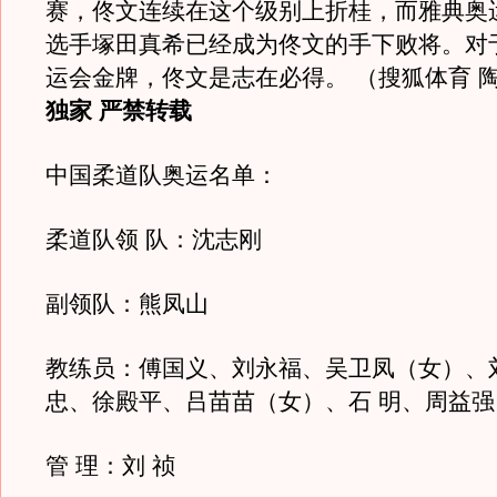
赛，佟文连续在这个级别上折桂，而雅典奥
选手塚田真希已经成为佟文的手下败将。对
运会金牌，佟文是志在必得。 （搜狐体育 陶冶
独家 严禁转载
中国柔道队奥运名单：
柔道队领 队：沈志刚
副领队：熊凤山
教练员：傅国义、刘永福、吴卫凤（女）、
忠、徐殿平、吕苗苗（女）、石 明、周益强
管 理：刘 祯