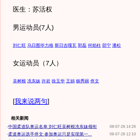
医生：苏活权
男运动员(7人)
刘仁旺
乌日图毕力格
斯日吉嘎瓦
郭磊
何焰柱
邵宁
潘松
女运动员（7人）
吴树根
冼东妹
许岩
徐玉华
王娟
杨秀丽
佟文
[
我来说两句
]
相关新闻
·
中国柔道队奥运名单:刘仁旺吴树根冼东妹领衔
08-07-26 14:26
·
柔道奥运选手佟文:参加奥运只是实现第一...
08-07-26 12:10