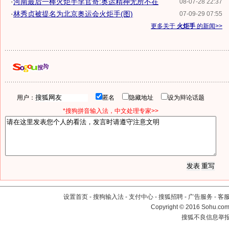
·
河南最后一棒火炬手李官奇:奥运精神无所不在
08-07-28 22:37
·
林秀贞被提名为北京奥运会火炬手(图)
07-09-29 07:55
更多关于
火炬手
的新闻>>
用户：
匿名
隐藏地址
设为辩论话题
*搜狗拼音输入法，中文处理专家>>
设置首页
-
搜狗输入法
-
支付中心
-
搜狐招聘
-
广告服务
-
客
Copyright
©
2016 Sohu.com 
搜狐不良信息举