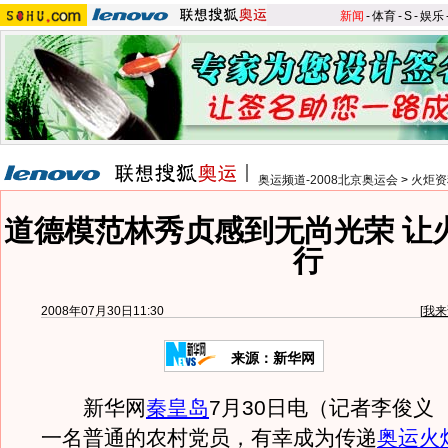
新闻
-
体育
-
S
-
娱乐
奥运频道-2008北京奥运会
>
火炬资
道德模范林秀贞感到无尚光荣 让
行
2008年07月30日11:30
[
我来
来源：新华网
新华网
秦皇岛
7月30日电（记者李俊义
一名普通的农村党员，有幸成为传递
奥运火