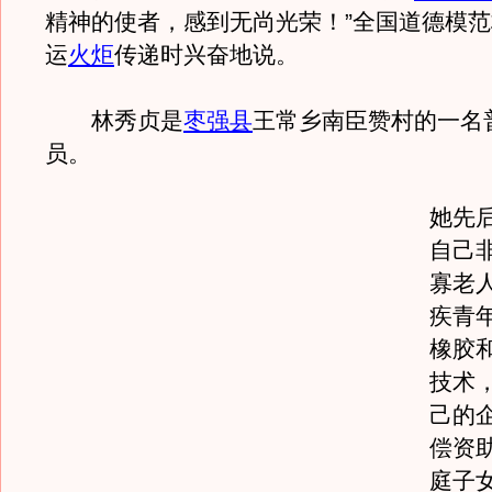
精神的使者，感到无尚光荣！”全国道德模
运
火炬
传递时兴奋地说。
林秀贞是
枣强县
王常乡南臣赞村的一名
员。
她先
自己
寡老
疾青
橡胶
技术
己的
偿资助
庭子