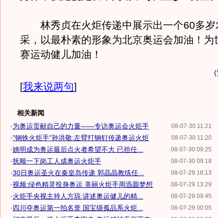
林秀贞在火炬传递中展示出一个60多岁
采，以最朴素的形象为北京奥运会加油！为
赛运动健儿加油！
[
我来说两句
]
相关新闻
·
为奥运贡献自己的力量——专访奥运会火炬手
08-07-30 11:21
·
"钢铁火炬手"孙洪敬:左臂打钢钉传递奥运火炬
08-07-30 11:20
·
姚明成为奥运最后点火者希望不大 已担任...
08-07-30 09:25
·
抚顺一下岗工人成奥运火炬手
08-07-30 09:18
·
30日奥运圣火在秦皇岛传递 郭晶晶教练任...
08-07-29 18:13
·
视频:绿色精灵投身奥运 美丽火炬手周迅圆梦想
08-07-29 13:29
·
火炬手央视主持人方琼:讲述奥运健儿的精...
08-07-29 09:45
·
四川夺奥运第一拍名誉 国宝级孤品系火炬...
08-07-29 00:05