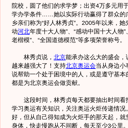
院校，圆了他们的求学梦；出资4万多元用
学办学条件……她以实际行动赢得了群众的
乡亲们称为“好人林秀贞”。2005年以来，她
动
河北
年度十大人物”、“感动中国十大人物”
老楷模”、“全国道德模范”等多项荣誉称号。
林秀贞说，
北京
能承办这么大的盛会，
越来越强大了！支持
北京奥运会
当从身边小
说帮助一个处于困境中的人，或是遵守基本
都是为北京奥运会做贡献。
这段时间，林秀贞每天都要抽出时间看
学习奥运有关知识，关注奥运火炬传递情况
好，但从自己得知成为火炬手的那天起，就
身体，快走慢跑从不间断，每天至少3公里