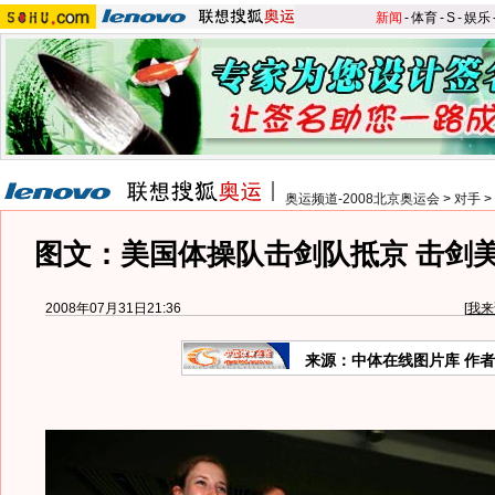
新闻
-
体育
-
S
-
娱乐
奥运频道-2008北京奥运会
>
对手
>
图文：美国体操队击剑队抵京 击剑
2008年07月31日21:36
[
我来
来源：中体在线图片库 作