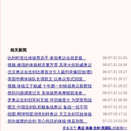
相关新闻
·
比利时首位体操男选手:参加奥运会就是最...
08-07-31 21:03
·
视频:顽强的体操精灵董芳霄 高举火炬助威奥运
08-07-31 19:34
·
北京奥运会击剑比赛首次引入裁判录像回放(图)
08-07-31 19:27
·
美国华裔体操队长谭凯文 以奥运形式回国...
08-07-31 19:17
·
视频:体操王子杨威 十年磨一剑铸就奥运新辉煌
08-07-31 18:22
·
禁药问题调查过关 美体操男将摩根获准参...
08-07-31 12:36
·
罗奥运击剑冠军科瓦留:夺冠难度大 为荣誉而战
08-07-31 08:30
·
图文:中国击剑队积极备战奥运 备战一丝不苟
08-07-21 22:11
·
组图:网球明星演绎别样奥运 天王击剑莎娃体操
08-07-03 17:11
·
所向披靡的击剑 赏心悦目的体操:绛县孙凯...
07-12-14 03:29
更多关于
奥运 体操 击剑 美国队
的新闻>>