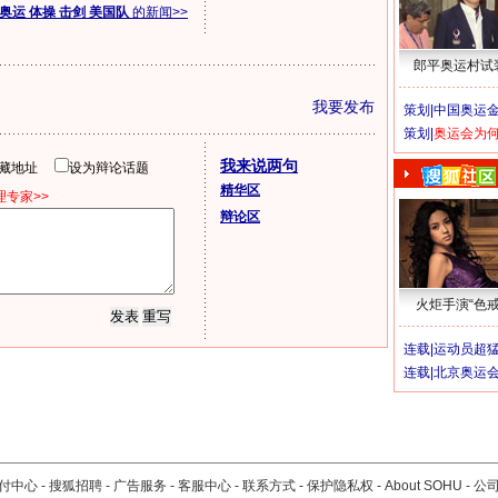
奥运 体操 击剑 美国队
的新闻>>
郎平奥运村试
我要发布
策划|
中国奥运金
策划|
奥运会为
我来说两句
隐藏地址
设为辩论话题
精华区
专家>>
辩论区
火炬手演“色戒
连载|
运动员超
连载|
北京奥运
付中心
-
搜狐招聘
-
广告服务
-
客服中心
-
联系方式
-
保护隐私权
-
About SOHU
-
公