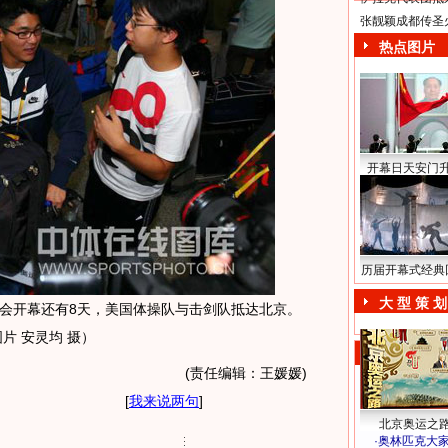
张靓颖成都传圣
热点图片
开幕日天安门
历届开幕式经典
大 型 策 划
运会开幕还有8天，美国体操队与击剑队抵达北京。
片 安灵均 摄）
(责任编辑：王媛媛)
[
我来说两句
]
北京奥运之
·
奥林匹克大