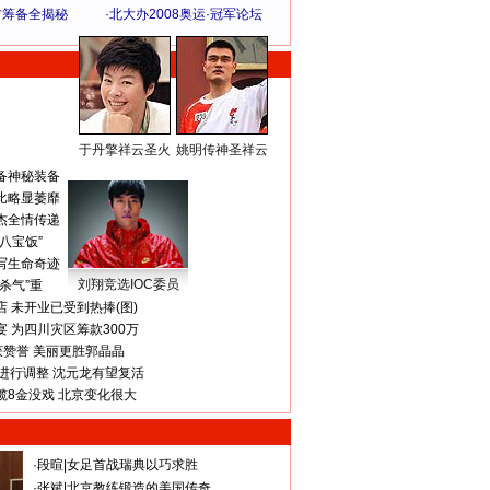
方筹备全揭秘
·
北大办2008奥运·冠军论坛
于丹擎祥云圣火
姚明传神圣祥云
体 育 热 点
备神秘装备
比略显萎靡
杰全情传递
八宝饭”
写生命奇迹
刘翔竞选IOC委员
杀气”重
 未开业已受到热捧(图)
 为四川灾区筹款300万
获赞誉 美丽更胜郭晶晶
进行调整 沈元龙有望复活
揽8金没戏 北京变化很大
·
段暄
|
女足首战瑞典以巧求胜
·
张斌
|
北京教练锻造的美国传奇