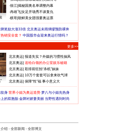
·
徐江
|
揭秘国奥名单调整内幕
·
冉雄飞
|
女足开场秀不谈复仇
装
·
棋哥
|
朝鲜美女团强要奥运票
牌奖励大涨33倍
北京奥运未雨绸缪预防裸奔
何热销安全套？
中国股市会迎来奥运行情吗？
更多>>
北京奥运
|
报道失实？外媒的习惯性抽风
北京奥运
|
送给白领的办公室娱乐秘籍
北京奥运
|
彩排前狂拍“杀机”妹妹
北京奥运
|
10万个套套可以拿来吹气球
”
北京奥运
|
保障“性”福 事小意义大
猛纹身
世界小姐为奥运造势
梦八与小姐先热身
会上的双胞胎
金牌衬娇妻美丽
当野性遇到时尚
司介绍
-
全部新闻
-
全部博文