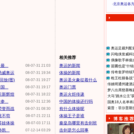
·
北京奥运各
奥 运 视 频
奥运足裁判配
闪电侠发威科
相关推荐
偶像歌手林俊
...
奥运的新闻
08-07-31 21:03
苗圃也是“什锦
传奇奎罗特续
助威奥运
体操的新闻
08-07-31 19:34
枪王杜丽备战“
放(图)
奥运圣火象征着什么
08-07-31 19:27
传姚明通州建酒店
...
奥运门票
08-07-31 19:17
梦八出席慈善晚宴
运新辉煌
奥运火炬传递
08-07-31 18:22
大马“跳水公主”
...
中国的体操还行吗
08-07-31 12:36
国奥18人名单将
索普：菲尔普斯
荣誉而战
有什么体操呢
08-07-31 08:30
丝不苟
体操王子是谁
08-07-21 22:11
博 客 推 荐
莎娃体操
秦皇岛哪里有击剑班
08-07-03 17:11
...
击剑是怎么回事
07-12-14 03:29