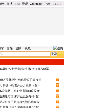
博客
-
微博
-
BBS
-
说吧
-
ChinaRen
-
搜狗
-
17173
博客
音乐
图片
说吧
名单调整 沈龙元最后时刻复活顶替吕建军
50万美元 没任何保险公司敢接招
3
女 杨扬不拒老外公开索吻（图）
4
体育健将：他们也是运动佼佼者
5
州建酒店 未开业已受热捧(图)
6
被认可 罗伯斯超越刘翔已成事实
7
 冒死训练女将秀美非凡(组图)