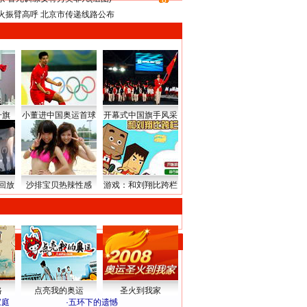
8
火振臂高呼 北京市传递线路公布
升旗
小董进中国奥运首球
开幕式中国旗手风采
回放
沙排宝贝热辣性感
游戏：和刘翔比跨栏
路
点亮我的奥运
圣火到我家
家庭
·
五环下的遗憾