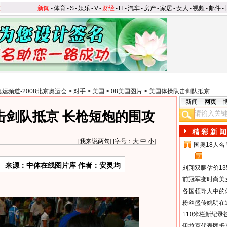
新闻
-
体育
-
S
-
娱乐
-
V
-
财经
-
IT
-
汽车
-
房产
-
家居
-
女人
-
视频
-
邮件
-
奥运频道-2008北京奥运会
>
对手
>
美国
>
08美国图片
>
美国体操队击剑队抵京
新闻
网页
击剑队抵京 长枪短炮的围攻
精 彩 新 闻
[
我来说两句
] [字号：
大
中
小
]
国奥18人
1
2
来源：中体在线图片库 作者：安灵均
刘翔双腿估价13
前冠军变时尚美
各国领导人中的
粉丝盛传姚明在通
110米栏新纪录
伊拉克代表团抵京