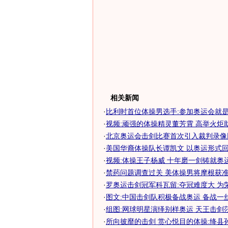
相关新闻
·
比利时首位体操男选手:参加奥运会就是最
·
视频:顽强的体操精灵董芳霄 高举火炬
·
北京奥运会击剑比赛首次引入裁判录像回
·
美国华裔体操队长谭凯文 以奥运形式回国
·
视频:体操王子杨威 十年磨一剑铸就奥
·
禁药问题调查过关 美体操男将摩根获准参
·
罗奥运击剑冠军科瓦留:夺冠难度大 为
·
图文:中国击剑队积极备战奥运 备战一
·
组图:网球明星演绎别样奥运 天王击剑
·
所向披靡的击剑 赏心悦目的体操:绛县孙凯