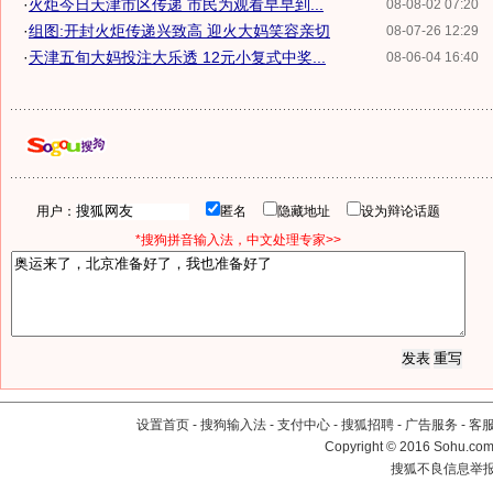
·
火炬今日天津市区传递 市民为观看早早到...
08-08-02 07:20
·
组图:开封火炬传递兴致高 迎火大妈笑容亲切
08-07-26 12:29
·
天津五旬大妈投注大乐透 12元小复式中奖...
08-06-04 16:40
用户：
匿名
隐藏地址
设为辩论话题
*搜狗拼音输入法，中文处理专家>>
设置首页
-
搜狗输入法
-
支付中心
-
搜狐招聘
-
广告服务
-
客
Copyright
©
2016 Sohu.com 
搜狐不良信息举