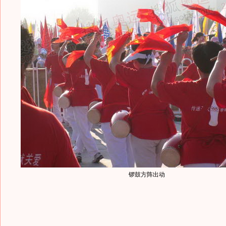
锣鼓方阵出动