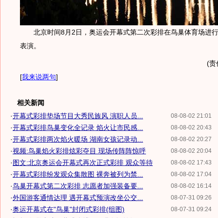
北京时间8月2日，奥运会开幕式第二次彩排在鸟巢体育场进行
表演。
(责
[
我来说两句
]
相关新闻
·
开幕式彩排垫场节目大秀民族风 演职人员...
08-08-02 21:01
·
开幕式彩排鸟巢变化全记录 焰火让市民感...
08-08-02 20:43
·
开幕式彩排两次焰火暖场 湖南女孩记录动...
08-08-02 20:27
·
视频:鸟巢焰火彩排炫彩夺目 现场传阵阵惊呼
08-08-02 20:04
·
图文:北京奥运会开幕式再次正式彩排 观众等待
08-08-02 17:43
·
开幕式彩排纷发观众集散图 裸奔被列为禁...
08-08-02 17:04
·
鸟巢开幕式第二次彩排 志愿者加强装备要...
08-08-02 16:14
·
外国游客通情达理 遇开幕式预演改坐公交...
08-07-31 09:26
·
奥运开幕式在"鸟巢"封闭式彩排(组图)
08-07-31 09:24