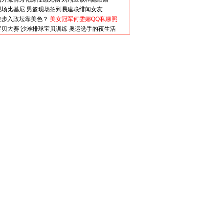
现场比基尼
男篮现场拍到易建联绯闻女友
娃步入政坛靠美色？
美女冠军何雯娜QQ私聊照
宝贝大赛
沙滩排球宝贝训练
奥运选手的夜生活