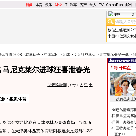
新闻
-
体育
-
娱乐
-
财经
-
IT
-
汽车
-
房产
-
女人
-
TV
-
ChinaRen
-
邮件
-
新
杨佳注射死刑
郎
中国21位漂亮女
奥运频道-2008北京奥运会
>
中国军团
>
足球
>
女足征战奥运
>
北京奥运会第一战
>
每日焦点
 马尼克莱尔进球狂喜泄春光
[
我来说两句
] [字号：
大
中
小
]
来源：搜狐体育
残奥圣火上
·
刘翔伤情追踪
·
国青男篮罢赛被
00，奥运会女足比赛在天津奥林匹克体育场，沈阳五
·
日媒：奥运有
·
中国特奥选手
幕，在天津奥林匹克体育场阿根廷女足最终1-2不
更多>>