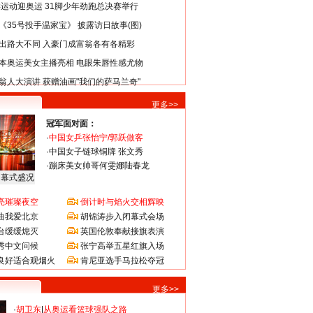
类运动迎奥运 31脚少年劲跑总决赛举行
《35号投手温家宝》 披露访日故事(图)
出路大不同 入豪门成富翁各有各精彩
本奥运美女主播亮相 电眼朱唇性感尤物
翁人大演讲 获赠油画"我们的萨马兰奇"
更多>>
冠军面对面：
·
中国女乒张怡宁/郭跃做客
·
中国女子链球铜牌 张文秀
·
蹦床美女帅哥何雯娜陆春龙
闭幕式盛况
亮璀璨夜空
倒计时与焰火交相辉映
曲我爱北京
胡锦涛步入闭幕式会场
台缓缓熄灭
英国伦敦奉献接旗表演
秀中文问候
张宁高举五星红旗入场
良好适合观烟火
肯尼亚选手马拉松夺冠
更多>>
·
胡卫东
|
从奥运看篮球强队之路