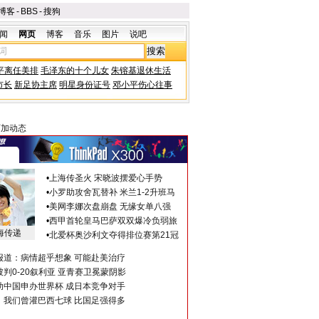
博客
-
BBS
-
搜狗
闻
网页
博客
音乐
图片
说吧
平离任美排
毛泽东的十个儿女
朱镕基退休生活
市长
新足协主席
明星身份证号
邓小平伤心往事
阿加动态
•
上海传圣火 宋晓波摆爱心手势
•
小罗助攻舍瓦替补 米兰1-2升班马
•
美网李娜次盘崩盘 无缘女单八强
•
西甲首轮皇马巴萨双双爆冷负弱旅
海传递
•
北爱杯奥沙利文夺得排位赛第21冠
报道：病情超乎想象 可能赴美治疗
判0-20叙利亚 亚青赛卫冕蒙阴影
助中国申办世界杯 成日本竞争对手
：我们曾灌巴西七球 比国足强得多