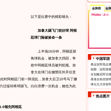
金牌榜
金
以下是比赛中的精彩镜头：
加拿大踢飞门前好球 阿根
廷球门险破捡命一条
上半场16分钟，阿根廷获
角球机会，被加拿大挡回，争
中国军团
·
奥运冠军抵达澳
抢中阿根廷球员被判犯规。加
·
组图：冠军团香
拿大在球门右侧禁区外开任意
·
女划艇冠军访港
此时阿根廷门前一阵混乱，加拿大后卫10号马丁娜
·
香港女粉丝惊呼
·
体坛九大浓妆明
用力过猛却将球踢飞。白白浪费一次机会，她也为此
热点图片
-0领先阿根廷