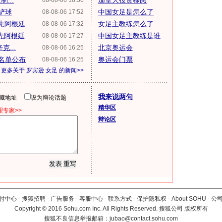
...
加拿大投资移民
08-08-06 18:30
铲球
中国女足是怎么了
08-08-06 17:52
领先阿根廷
女足主教练怎么了
08-08-06 17:32
领先阿根廷
中国女足主教练是谁
08-08-06 17:27
...
北京奥运会
08-08-06 16:25
发名单公布
奥运会门票
08-08-06 16:25
更多关于
罗宾逊 女足
的新闻>>
我来说两句
隐藏地址
设为辩论话题
精华区
专家>>
辩论区
付中心
-
搜狐招聘
-
广告服务
-
客服中心
-
联系方式
-
保护隐私权
-
About SOHU
-
公
Copyright
©
2016 Sohu.com Inc. All Rights Reserved. 搜狐公司
版权所有
搜狐不良信息举报邮箱：
jubao@contact.sohu.com