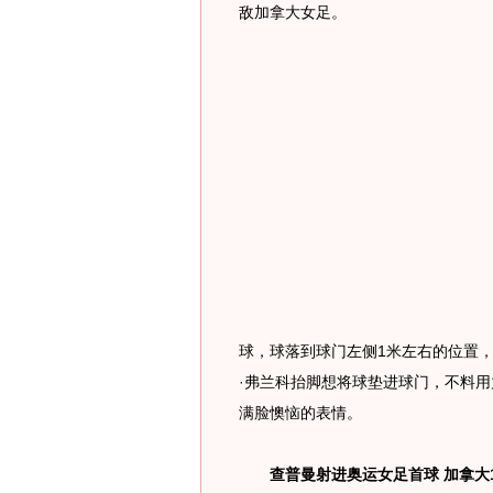
敌加拿大女足。
球，球落到球门左侧1米左右的位置，
·弗兰科抬脚想将球垫进球门，不料
满脸懊恼的表情。
查普曼射进奥运女足首球 加拿大1