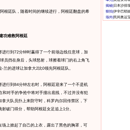
揭秘|
日本沙排
阿根廷队，随着时间的继续进行，阿根廷翻盘的希
狠拍|
伊辛巴耶
场外|
民间奥运
建功难救阿根廷
行到72分钟时赢得了一个前场边线任意球，加
守球员挡在身后，头球怒射，球擦着球门的右上角飞
-兰的进球让加拿大2比0领先阿根廷队。
行到84分钟左右时，阿根廷迎来了一个不是机
尔在和对手的争抢中将对手撞出底线，不过并没有犯
加拿大队员扑上来防守时，科罗内尔回传禁区，下
挑射破门得分，帮助阿根廷女足追上1分。
场上掀起了自己的上衣，露出了黑色的胸罩，可