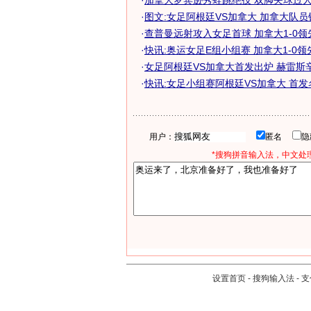
·
加拿大罗宾逊秀蛙跳绝技 双脚夹球过人制
·
图文:女足阿根廷VS加拿大 加拿大队员
·
查普曼远射攻入女足首球 加拿大1-0
·
快讯:奥运女足E组小组赛 加拿大1-0
·
女足阿根廷VS加拿大首发出炉 赫雷斯辛克
·
快讯:女足小组赛阿根廷VS加拿大 首
用户：
匿名
*搜狗拼音输入法，中文处理
设置首页
-
搜狗输入法
-
支