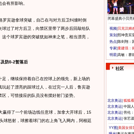
也会有所影响。
闭幕盛典小贝亮
罗宾逊拿球突破，自己在与对方后卫纠缠时倒
夹球过了对方后卫，向禁区里带了两步后回敲给队
视频|
贝克汉姆改
策划|
熙坤贵宾
。这个球罗宾逊的突破犹如神来之笔，相当漂亮，
热点|
陈剑翔：
专家|
童建强：
明星|
高敏：赛
及防0-2暂落后
社区
足，继续保持着自己在控球上的领先，新上场的
线玩起了漂亮的踩球过人，在过完一人后，鲁宾逊
禁区，可惜接应的队员没有摆好射门姿势。
北京奥运
|
狐狐
北京奥运
|
中国
赢得了一个前场边线任意球，加拿大开球后，15
北京奥运
|
劳伦
北京奥运
|
张艺
，头球怒射，球擦着球门的右上角飞入网内，阿根廷
YY图|
美国女排
曝光|
奥运女将