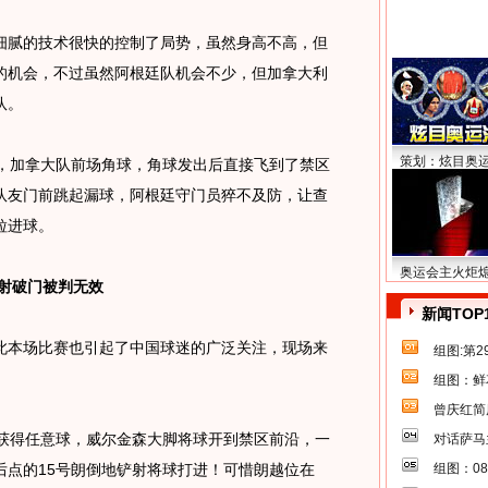
腻的技术很快的控制了局势，虽然身高不高，但
的机会，不过虽然阿根廷队机会不少，但加拿大利
队。
策划：炫目奥
加拿大队前场角球，角球发出后直接飞到了禁区
队友门前跳起漏球，阿根廷守门员猝不及防，让查
粒进球。
奥运会主火炬
射破门被判无效
新闻TOP
本场比赛也引起了中国球迷的广泛关注，现场来
组图:第
组图：鲜
曾庆红简
得任意球，威尔金森大脚将球开到禁区前沿，一
对话萨马
后点的15号朗倒地铲射将球打进！可惜朗越位在
组图：0