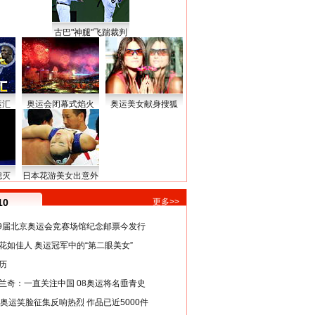
古巴"神腿"飞踹裁判
运汇
奥运会闭幕式焰火
奥运美女献身搜狐
熄灭
日本花游美女出意外
10
更多>>
29届北京奥运会竞赛场馆纪念邮票今发行
花如佳人 奥运冠军中的“第二眼美女”
历
兰奇：一直关注中国 08奥运将名垂青史
8奥运笑脸征集反响热烈 作品已近5000件