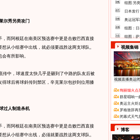
组图:另
日本发行
奥运冠军
莱尔秀另类攻门
组图：日
组图：萨
，而阿根廷在南美区预选赛中更是击败巴西直接
要想从小组赛中出线，就必须要战胜这两支球队。
视频集锦
也会有所影响。
传中，球速度太快几乎是砸到了中路的队友后被
视频直播奥运
友得球后将球斜传到禁区，辛克莱尔包抄到位用膝
绚丽烟火点
群星唱响一
奥运主火炬
球过人制造杀机
罗格致辞再
闭幕式天气
，而阿根廷在南美区预选赛中更是击败巴西直接
博客
要想从小组赛中出线，必须就要战胜这两支球队。