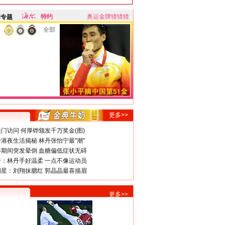
特约
奥运金牌猜猜猜
牌专题
全部
更多>>
门访问 何厚铧颁发千万奖金(图)
港夜生活揭秘 林丹张怡宁最"潮"
期间突发晕倒 血糖偏低症状无碍
：林丹手好温柔 一点不像运动员
星：刘翔抹腮红 郭晶晶最喜描眉
更多>>