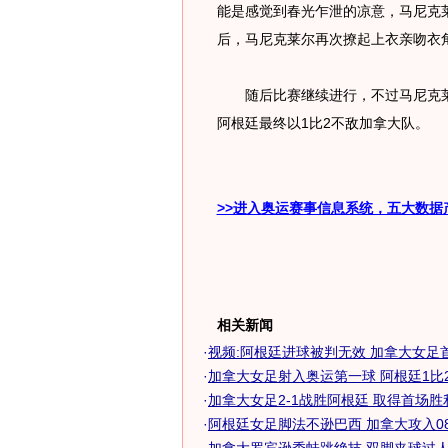
能是感觉到春光乍泄的凉意，马尼克
后，马尼克莱尔再次撩起上衣亲吻衣
随后比赛继续进行，不过马尼克莱尔
阿根廷最终以1比2不敌加拿大队。
>>进入奥运赛事信息系统，五大数据
相关新闻
·
视频:阿根廷进球被判无效 加拿大女足
·
加拿大女足射入奥运第一球 阿根廷1比2无
·
加拿大女足2-1战胜阿根廷 取得首场胜利
·
阿根廷女足脚法不逊巴西 加拿大攻入08奥