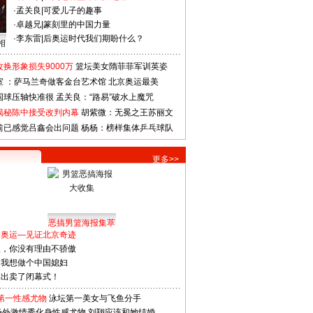
·
孟关良
|
可爱儿子的趣事
·
卓越兄
|
篆刻里的中国力量
·
李东雷
|
后奥运时代我们期盼什么？
相
换形象损失9000万
篮坛美女隋菲菲军训英姿
室 ：萨马兰奇做客金台艺术馆
北京奥运最美
国球压轴快准很
孟关良：“路易”破水上魔咒
揭秘陈中接受改判内幕
胡紫微：无冕之王苏丽文
前已感觉吕鑫会出问题
杨杨：榜样集体乒乓球队
更多>>
恶搞男篮海报集萃
看奥运—见证北京奇迹
人，你没有理由不骄傲
：我想做个中国媳妇
谋出卖了闭幕式！
第一性感尤物
泳坛第一美女与飞鱼分手
场外激情秀化身性感尤物
刘翔应该和她结婚