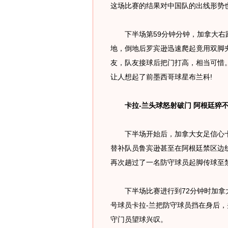
这场比赛的结果对中国队的出线形势
下半场第59分钟分钟，加拿大右路
地，倒地后罗宾逊迅速爬起竟用双脚
友，队友接球后把门打高，相当可惜
让人想起了前墨西哥球星布兰科!
卡拉-兰头球怒射破门 阿根廷猝不
下半场开始后，加拿大女足信心十
替补队员鲁宾逊甚至在阿根廷禁区边
再次趟过了一名防守球员起脚传球至
下半场比赛进行到72分钟时加拿大
号球员卡拉-兰把防守球员挡在身后
守门员望球兴叹。