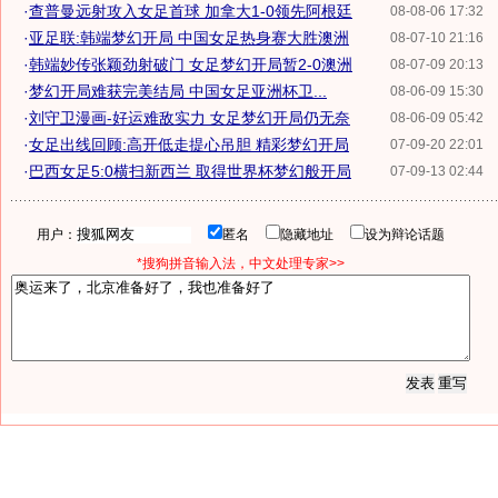
·
查普曼远射攻入女足首球 加拿大1-0领先阿根廷
08-08-06 17:32
·
亚足联:韩端梦幻开局 中国女足热身赛大胜澳洲
08-07-10 21:16
·
韩端妙传张颖劲射破门 女足梦幻开局暂2-0澳洲
08-07-09 20:13
·
梦幻开局难获完美结局 中国女足亚洲杯卫...
08-06-09 15:30
·
刘守卫漫画-好运难敌实力 女足梦幻开局仍无奈
08-06-09 05:42
·
女足出线回顾:高开低走提心吊胆 精彩梦幻开局
07-09-20 22:01
·
巴西女足5:0横扫新西兰 取得世界杯梦幻般开局
07-09-13 02:44
用户：
匿名
隐藏地址
设为辩论话题
*搜狗拼音输入法，中文处理专家>>