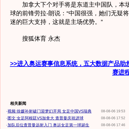
加拿大下个对手将是东道主中国队，本场
球的前锋劳拉-朗说：“中国很强，她们无疑
迷的巨大支持，这就是主场优势。”
搜狐体育 永杰
>>进入奥运赛事信息系统，五大数据产品助
赛进
相关新闻
·
视频:徐媛补射破门迎梦幻开局 女足中国VS瑞典
08-08-06 19:53
·
图文:女足阿根廷VS加拿大 查普曼庆祝进球
08-08-06 17:52
·
加队后位查普曼远射入门 奥运女足第一球诞生
08-08-06 17:46