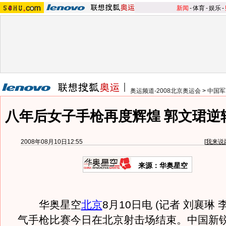
新闻
-
体育
-
娱乐
-
奥运频道-2008北京奥运会
>
中国军
八年后女子手枪再度辉煌 郭文珺逆
2008年08月10日12:55
[
我来说
来源：华奥星空
华奥星空
北京
8月10日电 (记者 刘襄琳 
气手枪比赛今日在北京射击场结束。中国新