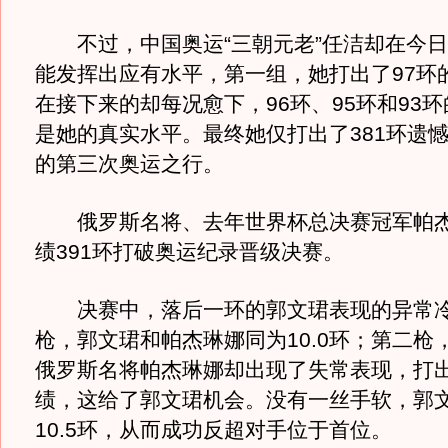
不过，中国奥运“三朝元老”任洁却在今日
能发挥出应有水平，第一组，她打出了97环
在接下来的却每况愈下，96环、95环和93
是她的真实水平。最终她仅打出了381环遗
的第三次奥运之行。
俄罗斯名将、去年世界杯总决赛冠军帕杰
绩391环打破奥运纪录晋级决赛。
决赛中，落后一环的郭文珺表现的异常冷
枪，郭文珺和帕杰琳娜同为10.0环；第二枪
俄罗斯名将帕杰琳娜却出现了失常表现，打出
绩，这给了郭文珺机会。没有一丝手软，郭
10.5环，从而成功反超对手位于首位。