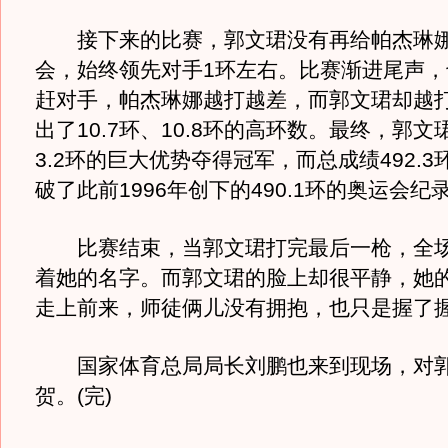
接下来的比赛，郭文珺没有再给帕杰琳娜
会，始终领先对手1环左右。比赛渐进尾声，
赶对手，帕杰琳娜越打越差，而郭文珺却越
出了10.7环、10.8环的高环数。最终，郭
3.2环的巨大优势夺得冠军，而总成绩492.
破了此前1996年创下的490.1环的奥运会纪
比赛结束，当郭文珺打完最后一枪，全场
着她的名字。而郭文珺的脸上却很平静，她
走上前来，师徒俩儿没有拥抱，也只是握了
国家体育总局局长刘鹏也来到现场，对郭
贺。(完)