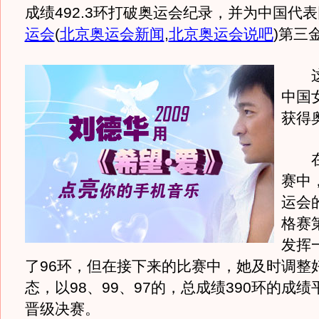
成绩492.3环打破奥运会纪录，并为中国代
运会
(
北京奥运会新闻
,
北京奥运会说吧
)
第三
这也
中国
获得
在
赛中
运会
格赛
发挥
了96环，但在接下来的比赛中，她及时调整
态，以98、99、97的，总成绩390环的成
晋级决赛。