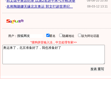
·
郭文珺平奥运纪录 以第2名进十米气手枪决赛
08-08-10 10:50
·
名将陶璐娜无缘北京奥运 郭文打超世界纪...
08-03-12 13:11
用户：
匿名
隐藏地址
设为辩论话题
*搜狗拼音输入法，中文处理专家>>