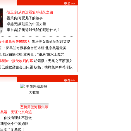
更多>>
·
胡卫东
|
从奥运看篮球强队之路
·
孟关良
|
可爱儿子的趣事
·
卓越兄
|
篆刻里的中国力量
·
李东雷
|
后奥运时代我们期盼什么？
相
换形象损失9000万
篮坛美女隋菲菲军训英姿
室 ：萨马兰奇做客金台艺术馆
北京奥运最美
国球压轴快准很
孟关良：“路易”破水上魔咒
揭秘陈中接受改判内幕
胡紫微：无冕之王苏丽文
前已感觉吕鑫会出问题
杨杨：榜样集体乒乓球队
更多>>
恶搞男篮海报集萃
看奥运—见证北京奇迹
人，你没有理由不骄傲
：我想做个中国媳妇
谋出卖了闭幕式！