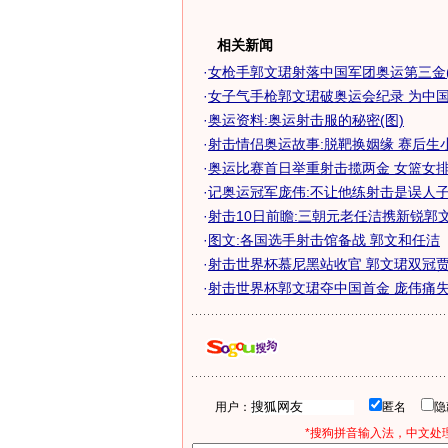
相关新闻
·
女枪手郭文珺射落中国军团奥运第三金(
·
女子气手枪郭文珺破奥运会纪录 为中国又
·
奥运资料:奥运射击服的秘密(图)
·
射击情侣奥运故事:脱靶换姻缘 赛后生小
·
奥运比赛首日举重射击揽两金 女篮女排齐
·
记奥运冠军庞伟:不让他练射击是误人子
·
射击10日前瞻:三朝元老任洁携新锐郭
·
图文:各国选手射击馆备战 郭文和任洁
·
射击世界杯慕尼黑站收官 郭文珺双冠贾占
·
射击世界杯郭文珺夺中国首金 庞伟痛失冠
用户：
匿名
*搜狗拼音输入法，中文处理