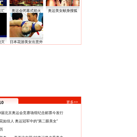
运汇
奥运会闭幕式焰火
奥运美女献身搜狐
熄灭
日本花游美女出意外
10
更多>>
29届北京奥运会竞赛场馆纪念邮票今发行
花如佳人 奥运冠军中的“第二眼美女”
历