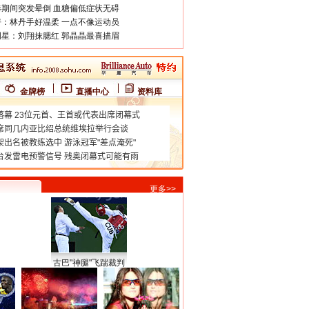
期间突发晕倒 血糖偏低症状无碍
：林丹手好温柔 一点不像运动员
星：刘翔抹腮红 郭晶晶最喜描眉
金牌榜
直播中心
资料库
更多>>
古巴"神腿"飞踹裁判