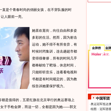
直是个青春时尚的俏丽女孩，在不穿队服的时
，让人眼前一亮。
她喜欢逛街，向往自由和多姿
多彩的生活。然而，因为射击
运动，她不得不有所舍弃，有
金牌榜
金
时候封闭集训，连去趟超市都
变得很奢侈，所有的时间几乎
都奉献给了靶场，休息时间，
只能听听音乐，连看看电视和
书都是有时间规定的，因为教
练告诉她要保护视力。
中国军团
都是值得的，五星红旗在北京举行的奥运赛场上
·
奥运冠军抵达澳
的女子手枪金牌，而这一切，全都是因为她——郭文
·
组图：冠军团香