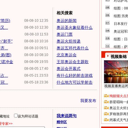
对话萨马
组图：0
相关搜索
组图:另
简历)
奥运的新闻
08-08-10 12:35
日本发行
...
奥运圣火象征着什么
08-08-10 12:30
奥运冠军
奥运门票
08-08-10 11:53
组图：日
"射手"
奥运火炬传递
08-08-10 10:16
组图：萨
...
奥运五环代表什么
08-08-10 09:51
弟(图)
北京奥运会
08-08-10 08:10
视频集锦
文珺冲金
王菲奥运会主题歌
08-08-09 19:55
奥运会开幕式
08-08-05 17:40
...
有什么好的射击游戏
08-05-21 23:53
...
什么地方可以学射击
08-05-18 23:36
视频直播奥运
绚丽烟火点
我要发布
群星唱响一
奥运主火炬
罗格致辞再
我来说两句
隐藏地址
设为辩论话题
闭幕式天气
精华区
专家>>