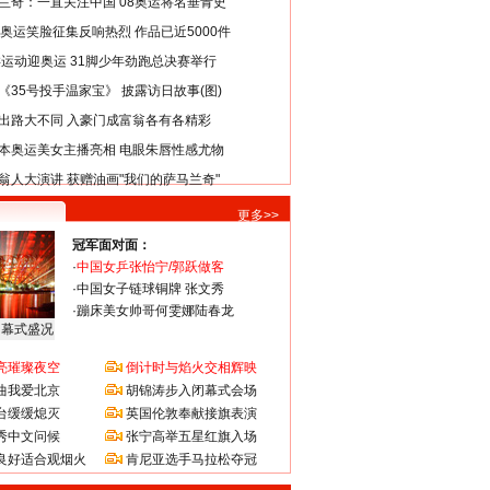
兰奇：一直关注中国 08奥运将名垂青史
8奥运笑脸征集反响热烈 作品已近5000件
类运动迎奥运 31脚少年劲跑总决赛举行
《35号投手温家宝》 披露访日故事(图)
出路大不同 入豪门成富翁各有各精彩
本奥运美女主播亮相 电眼朱唇性感尤物
翁人大演讲 获赠油画"我们的萨马兰奇"
更多>>
冠军面对面：
·
中国女乒张怡宁/郭跃做客
·
中国女子链球铜牌 张文秀
·
蹦床美女帅哥何雯娜陆春龙
闭幕式盛况
亮璀璨夜空
倒计时与焰火交相辉映
曲我爱北京
胡锦涛步入闭幕式会场
台缓缓熄灭
英国伦敦奉献接旗表演
秀中文问候
张宁高举五星红旗入场
良好适合观烟火
肯尼亚选手马拉松夺冠