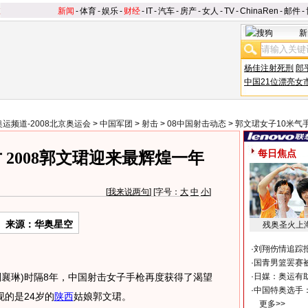
新闻
-
体育
-
娱乐
-
财经
-
IT
-
汽车
-
房产
-
女人
-
TV
-
ChinaRen
-
邮件
-
新
杨佳注射死刑
郎
中国21位漂亮女
奥运频道-2008北京奥运会
>
中国军团
>
射击
>
08中国射击动态
>
郭文珺女子10米气
每日焦点
2008郭文珺迎来最辉煌一年
[
我来说两句
] [字号：
大
中
小
]
来源：华奥星空
残奥圣火上
·
刘翔伤情追踪
·
国青男篮罢赛被
者 刘襄琳)时隔8年，中国射击女子手枪再度获得了渴望
·
日媒：奥运有
·
中国特奥选手
的是24岁的
陕西
姑娘郭文珺。
更多>>