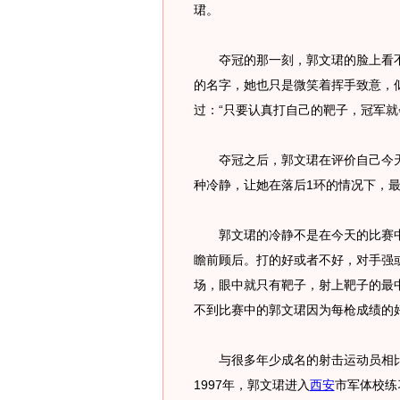
珺。
夺冠的那一刻，郭文珺的脸上看不
的名字，她也只是微笑着挥手致意，
过：“只要认真打自己的靶子，冠军就
夺冠之后，郭文珺在评价自己今天决
种冷静，让她在落后1环的情况下，
郭文珺的冷静不是在今天的比赛中
瞻前顾后。打的好或者不好，对手强
场，眼中就只有靶子，射上靶子的最
不到比赛中的郭文珺因为每枪成绩的
与很多年少成名的射击运动员相比
1997年，郭文珺进入
西安
市军体校练