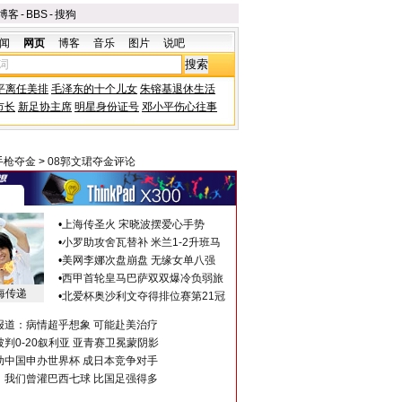
博客
-
BBS
-
搜狗
闻
网页
博客
音乐
图片
说吧
平离任美排
毛泽东的十个儿女
朱镕基退休生活
市长
新足协主席
明星身份证号
邓小平伤心往事
手枪夺金
>
08郭文珺夺金评论
•
上海传圣火 宋晓波摆爱心手势
•
小罗助攻舍瓦替补 米兰1-2升班马
•
美网李娜次盘崩盘 无缘女单八强
•
西甲首轮皇马巴萨双双爆冷负弱旅
海传递
•
北爱杯奥沙利文夺得排位赛第21冠
报道：病情超乎想象 可能赴美治疗
判0-20叙利亚 亚青赛卫冕蒙阴影
助中国申办世界杯 成日本竞争对手
：我们曾灌巴西七球 比国足强得多