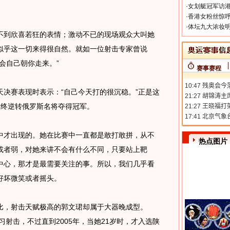
·
女划艇冠军访港
·
香港女粉丝惊呼
·
体坛九大浓妆明
到欣喜若狂的表情；激动不已的现场观众大叫她
似乎这一切来得很自然。就如一位射击专家曾说
会自己朝你走来。”
赛事赛程
赛表现时表示：“自己今天打的很沉稳。”正是这
最终逆转俄罗斯名将夺得冠军。
才出现的。她在比赛中一直都是敢打敢拼，从不
热点图片
或者弱，对她来讲不会有什么不同，只要站上靶
中心，那才是最需要关注的事。所以，我们几乎看
好坏微笑或者摇头。
，射击天赋极高的郭文珺却属于大器晚成型。
习射击，不过直到2005年，当她21岁时，才入选陕