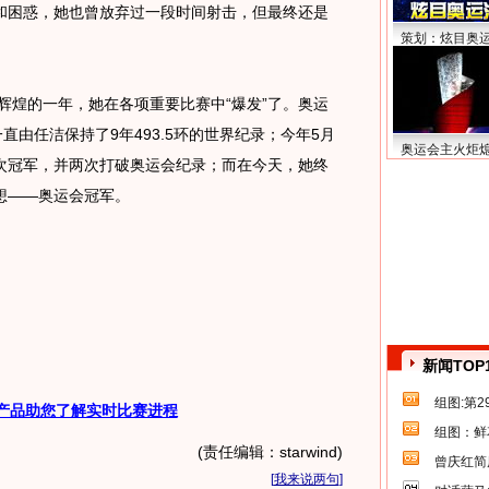
和困惑，她也曾放弃过一段时间射击，但最终还是
策划：炫目奥
辉煌的一年，她在各项重要比赛中“爆发”了。奥运
直由任洁保持了9年493.5环的世界纪录；今年5月
奥运会主火炬
次冠军，并两次打破奥运会纪录；而在今天，她终
想——奥运会冠军。
新闻TOP
组图:第
产品助您了解实时比赛进程
组图：鲜
(责任编辑：starwind)
曾庆红简
[
我来说两句
]