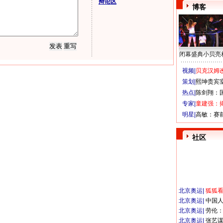
辩论区
博客
闭幕盛典小贝亮
视频|
贝克汉姆改
策划|
熙坤贵宾
热点|
陈剑翔：
专家|
童建强：
明星|
高敏：赛
社区
北京奥运
|
狐狐
北京奥运
|
中国
北京奥运
|
劳伦
北京奥运
|
张艺