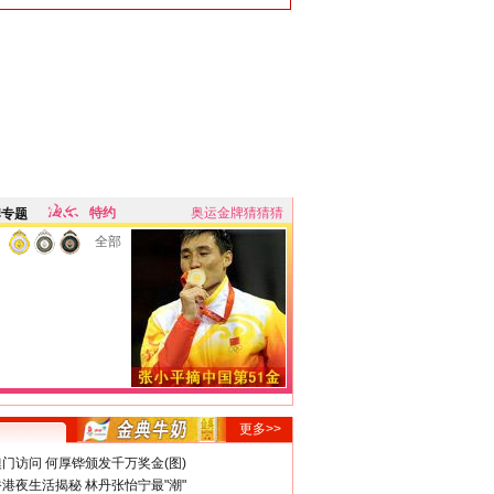
特约
奥运金牌猜猜猜
牌专题
全部
更多>>
门访问 何厚铧颁发千万奖金(图)
港夜生活揭秘 林丹张怡宁最"潮"