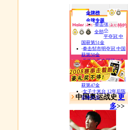
金牌榜
金牌专题
·
拳击张
特约
小
全部
平夺冠 中
国获第51金
·
拳击邹市明夺冠 中国
获第50金
·
马琳收获中国第49金
张娟娟山东开课“授徒”
·
孟关良杨文军成功卫
冕
·
乒球张怡宁卫冕 中国
获第47金
·
女子十米台 12年后陈
中国奥运战史
更
若琳封后
多
>>