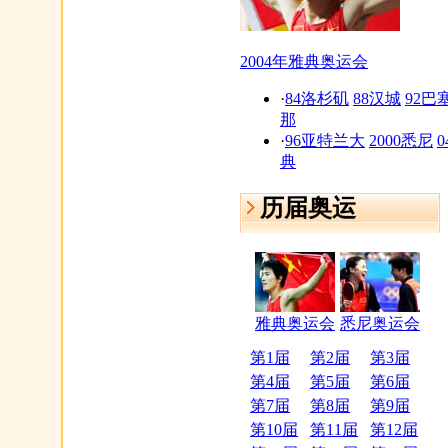
2004年雅典奥运会
·
84洛杉矶
88汉城
92巴
那
·
96亚特兰大
2000悉尼
0
典
历届奥运
雅典奥运会
悉尼奥运会
第1届
第2届
第3届
第4届
第5届
第6届
第7届
第8届
第9届
第10届
第11届
第12届