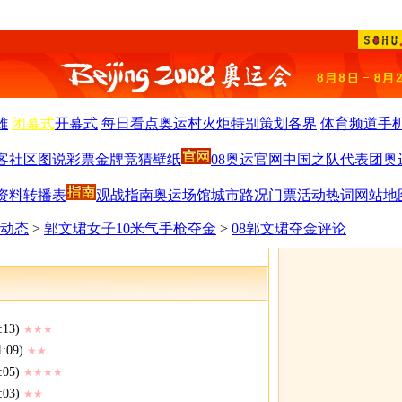
雄
闭幕式
开幕式
每日看点
奥运村
火炬
特别策划
各界
体育频道
手
客
社区
图说
彩票
金牌竞猜
壁纸
08奥运官网
中国之队
代表团
奥
资料
转播表
观战指南
奥运场馆
城市路况
门票
活动
热词
网站地
击动态
>
郭文珺女子10米气手枪夺金
>
08郭文珺夺金评论
:13)
★★★
1:09)
★★
:05)
★★★★
:03)
★★