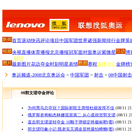
新闻
-
体育
首页
滚动
快讯
评论
项目
中国军团
世界诸强
新闻排行
金牌英
-
娱乐
央视直播
体育播报
北京播报
冠军面对面
奥运紫微星
博
-
财经
最新图片
-
花边
夺金时刻
明星
表情
赛程
直播中心
金牌榜
IT
-
奥运频道-2008北京奥运会
>
中国军团
>
射击
>
08中国射
汽车
-
房产
08郭文珺夺金评论
-
女人
·
为何黑马总夺冠？国际射联主席惜杜丽发挥不佳
(08/11 21
-
TV
·
俄罗斯老将帕杰林娜屈居第二:从心底祝贺郭文珺
(08/11 2
-
·
直击郭文珺逆转夺金 10颗子弹锁定终极标靶(图)
(08/11 21
ChinaRen
·
郭文珺印象小记:既老实又调皮居然最怕蟑螂(图)
(08/11 21
-