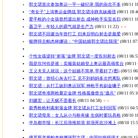
邮件
·
郭文珺首次参加奥运一平一破纪录:我的杂念不多
(08/11 1
-
·
“奇女子”上演奥运金牌战 郭文珺冷静东妹顽强
(08/11 18:4
博客
·
爱手枪的小女孩曾想退出射击 成神枪手实至名归
(08/11 1
-
·
聂卫平：年轻人的霸气就是生产力
(08/11 11:22)
★★
BBS
-
·
郭文珺不回避当年曾打工 归来后明白射击是最爱
(08/11 0
搜狗
·
银牌得主帕杰林娜说：“中国姑娘郭文珺比我强”
(08/11 07
·
个性女孩逆转“射落”金牌 郭文珺一度告别射击
(08/11 06:5
·
我是坎坷你是谁：卖服装姑娘登上奥运最高领奖台
(08/11 
·
王义夫见人就说：这个姑娘不简单 早看好了(图)
(08/11 06
·
郭文珺：曾经心灰去打工 见不到妈妈多次想离队
(08/11 0
·
郭文珺：从打工妹到奥运冠军 神枪手有副金嗓子
(08/11 0
·
郭文珺奇准两枪奠定金牌 性格孤傲曾当“逃兵”
(08/11 05:1
·
刘建宏：让天赋不歪着长
(08/11 04:58)
★★
·
新秀枪枪利索射落金牌 郭文珺从打工女到冠军
(08/11 04:5
·
郭文珺母亲：女儿从小与枪有缘 生病时要玩具枪
(08/10 1
·
半岛都市报：长江后浪推前浪 前浪死在沙滩上
(08/10 15:5
·
俄罗斯老将帕杰林娜评郭文珺：中国姑娘很强大
(08/10 15