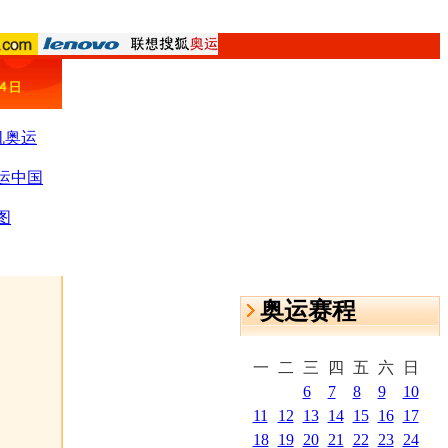
机奥运
运中国
图
奥运赛程
一
二
三
四
五
六
日
6
7
8
9
10
11
12
13
14
15
16
17
18
19
20
21
22
23
24