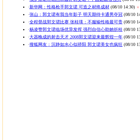
·
新华网：性格枪手郭文珺 可造之材终成材
(08/10 14:30)
★
·
张山：郭文珺有我当年影子 明天期待卡通男夺冠
(08/10 1
·
全程督战郭文珺比赛 张桂瑛：不服输性格最可贵
(08/10 1
·
杨凌赞郭文珺临场优异发挥 强烈自信心助她折桂
(08/10 1
·
大器晚成的射击天才 2008郭文珺迎来最辉煌一年
(08/10 1
·
搜狐网友：沉静如水心似骄阳 郭文珺美女也疯狂
(08/10 1