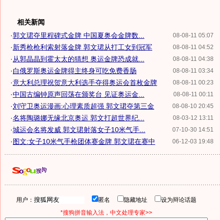
相关新闻
·
郭文珺夺里程碑式金牌 中国夏奥会金牌数...
08-08-11 05:07
·
新秀枪枪利索射落金牌 郭文珺从打工女到冠军
08-08-11 04:52
·
从郭晶晶到霍太太的猜想 奥运金牌恐成就...
08-08-11 04:38
·
白俄罗斯奥运金牌得主终身可吃免费香肠
08-08-11 03:34
·
意大利总理祝贺意大利选手夺得奥运会首枚金牌
08-08-11 00:23
·
中国古编钟原声回荡在颁奖台 见证奥运金...
08-08-11 00:11
·
刘守卫奥运漫画:心理素质超强 郭文珺夺第三金
08-08-10 20:45
·
名将陶璐娜无缘北京奥运 郭文打超世界纪...
08-03-12 13:11
·
城运会名将发威 郭文珺射落女子10米气手...
07-10-30 14:51
·
图文:女子10米气手枪团体赛金牌 郭文珺在赛中
06-12-03 19:48
用户：
匿名
隐藏地址
设为辩论话题
*搜狗拼音输入法，中文处理专家>>