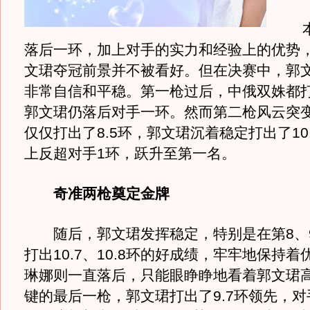
本
落后一环，加上对手的实力和经验上的优势
文珺夺冠前景并不被看好。但在决赛中，郭
非常自信和平稳。第一枪过后，中俄双姝都打
郭文珺仍落后对手一环。然而第二枪风云突
仅仅打出了8.5环，郭文珺沉着稳定打出了10
上反超对手1环，跃升至第一名。
奇准两枪奠定金牌
随后，郭文珺发挥稳定，特别是在第8、
打出10.7、10.8环的好成绩，牢牢地保持
琳娜则一直落后，只能眼睁睁地看着郭文珺
键的最后一枪，郭文珺打出了9.7环领先，对手