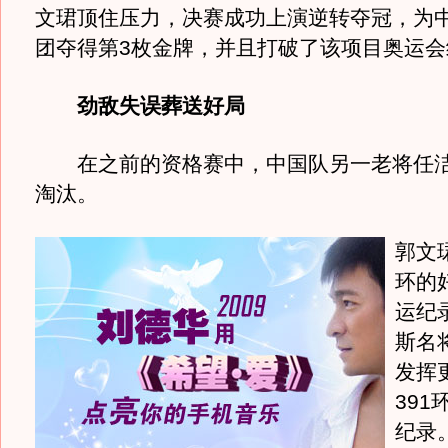
文珺顶住压力，决赛成功上演逆转夺冠，为
团夺得第3枚金牌，并且打破了该项目奥运会
劲敌失误葬送好局
在之前的资格赛中，中国队另一老将任洁
淘汰。
郭文
环的
运纪
斯名
发挥
39
纪录