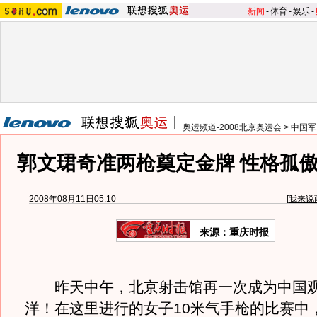
新闻
-
体育
-
娱乐
-
奥运频道-2008北京奥运会
>
中国军
郭文珺奇准两枪奠定金牌 性格孤傲
2008年08月11日05:10
[
我来说
来源：重庆时报
昨天中午，北京射击馆再一次成为中国观
洋！在这里进行的女子10米气手枪的比赛中