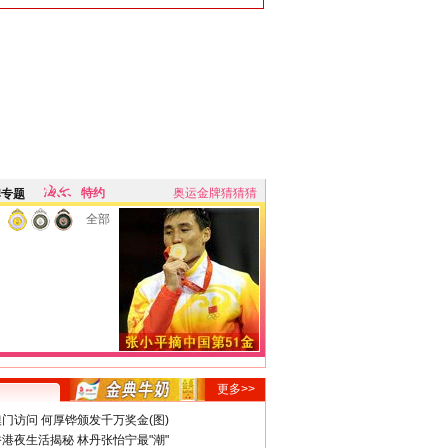
特约
奥运金牌猜猜猜
牌专题
全部
更多>>
门访问 何厚铧颁发千万奖金(图)
港夜生活揭秘 林丹张怡宁最"潮"