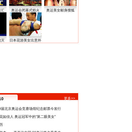
运汇
奥运会闭幕式焰火
奥运美女献身搜狐
熄灭
日本花游美女出意外
10
更多>>
29届北京奥运会竞赛场馆纪念邮票今发行
花如佳人 奥运冠军中的“第二眼美女”
历