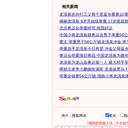
相关新闻
·
龙清泉在外打工父母千里返乡看奥运(图
·
揭秘龙清泉:9岁开始练举重 17岁迎战
·
北京奥运会举重特写:祝我好运
·
中国小将龙清泉获奥运会男子举重56
·
图文:举重男子56公斤级龙清泉冲金 挥
·
举重选手龙清泉今日有望 冲金父母返乡为
·
奥运会举重项目将战 中国龙清泉为最年轻
·
龙清泉为龙山县奥运第一人 最大对手车金
·
两朝元老李小鹏领衔湘军 龙清泉黑马十足
·
举重全锦赛56公斤级 湖南小将龙清泉
用户：
匿名
*搜狗拼音输入法，中文处理