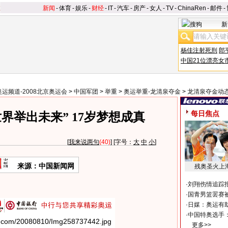
新闻
-
体育
-
娱乐
-
财经
-
IT
-
汽车
-
房产
-
女人
-
TV
-
ChinaRen
-
邮件
-
新
杨佳注射死刑
郎
中国21位漂亮女
奥运频道-2008北京奥运会
>
中国军团
>
举重
>
奥运举重-龙清泉夺金
>
龙清泉夺金动
每日焦点
界举出未来” 17岁梦想成真
[
我来说两句
(40)
] [字号：
大
中
小
]
来源：中国新闻网
残奥圣火上
·
刘翔伤情追踪
·
国青男篮罢赛被
·
日媒：奥运有
·
中国特奥选手
更多>>