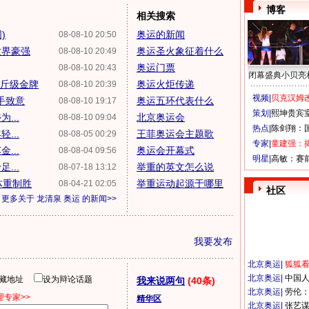
博客
相关搜索
)
奥运的新闻
08-08-10 20:50
世界豪强
奥运圣火象征着什么
08-08-10 20:49
奥运门票
08-08-10 20:43
闭幕盛典小贝亮
公斤级金牌
奥运火炬传递
08-08-10 20:39
视频|
贝克汉姆改
手致意
奥运五环代表什么
08-08-10 19:17
策划|
熙坤贵宾
...
北京奥运会
08-08-10 09:04
热点|
陈剑翔：
...
王菲奥运会主题歌
08-08-05 00:29
专家|
童建强：
...
奥运会开幕式
08-08-04 09:56
明星|
高敏：赛
...
举重的英文怎么说
08-07-18 13:12
体重制胜
举重运动起源于哪里
08-04-21 02:05
社区
更多关于
龙清泉 奥运
的新闻>>
我要发布
北京奥运
|
狐狐
北京奥运
|
中国
隐藏地址
设为辩论话题
我来说两句
(40条)
北京奥运
|
劳伦
专家>>
精华区
北京奥运
|
张艺