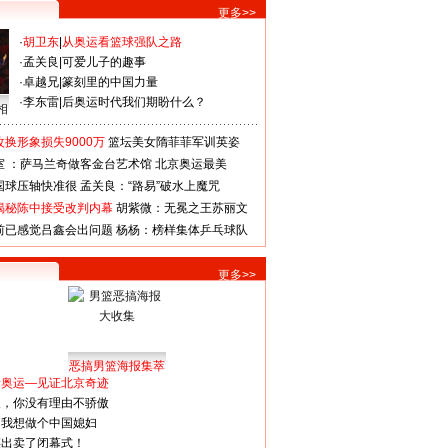
更多>>
·
胡卫东
|
从奥运看篮球强队之路
·
孟关良
|
可爱儿子的趣事
·
卓越兄
|
篆刻里的中国力量
·
李东雷
|
后奥运时代我们期盼什么？
相
换形象损失9000万
篮坛美女隋菲菲军训英姿
室 ：萨马兰奇做客金台艺术馆
北京奥运最美
国球压轴快准很
孟关良：“路易”破水上魔咒
揭秘陈中接受改判内幕
胡紫微：无冕之王苏丽文
前已感觉吕鑫会出问题
杨杨：榜样集体乒乓球队
更多>>
恶搞男篮海报集萃
看奥运—见证北京奇迹
人，你没有理由不骄傲
：我想做个中国媳妇
谋出卖了闭幕式！