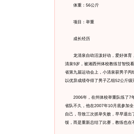
体重：56公斤
项目：举重
成长经历
龙清泉自幼活泼好动，爱好体育，很
清泉9岁，被湘西州体校教练甘智悦看
省第九届运动会上，小清泉获男子丙组
以优异成绩夺得了男子乙组52公斤级
2006年，在州体校举重队练了7
省队不久，他在2007年10月底参
自己，导致三次抓举失败，早早退出
馁，而是重新总结了比赛，教练也在