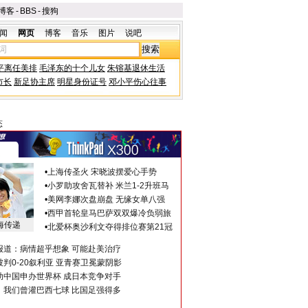
博客
-
BBS
-
搜狗
闻
网页
博客
音乐
图片
说吧
平离任美排
毛泽东的十个儿女
朱镕基退休生活
市长
新足协主席
明星身份证号
邓小平伤心往事
态
•
上海传圣火 宋晓波摆爱心手势
•
小罗助攻舍瓦替补 米兰1-2升班马
•
美网李娜次盘崩盘 无缘女单八强
•
西甲首轮皇马巴萨双双爆冷负弱旅
海传递
•
北爱杯奥沙利文夺得排位赛第21冠
报道：病情超乎想象 可能赴美治疗
判0-20叙利亚 亚青赛卫冕蒙阴影
助中国申办世界杯 成日本竞争对手
：我们曾灌巴西七球 比国足强得多