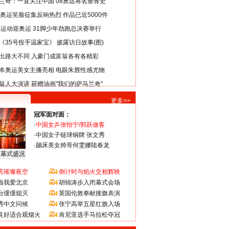
兰奇：一直关注中国 08奥运将名垂青史
8奥运笑脸征集反响热烈 作品已近5000件
类运动迎奥运 31脚少年劲跑总决赛举行
《35号投手温家宝》 披露访日故事(图)
出路大不同 入豪门成富翁各有各精彩
本奥运美女主播亮相 电眼朱唇性感尤物
翁人大演讲 获赠油画"我们的萨马兰奇"
更多>>
冠军面对面：
·
中国女乒张怡宁/郭跃做客
·
中国女子链球铜牌 张文秀
·
蹦床美女帅哥何雯娜陆春龙
闭幕式盛况
亮璀璨夜空
倒计时与焰火交相辉映
曲我爱北京
胡锦涛步入闭幕式会场
台缓缓熄灭
英国伦敦奉献接旗表演
秀中文问候
张宁高举五星红旗入场
良好适合观烟火
肯尼亚选手马拉松夺冠