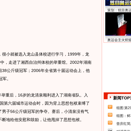
策划：炫目奥
奥运会主火炬
小就被选入龙山县体校进行学习，1999年，龙
中，走进了湘西自治州体校的举重馆。2002年湖南
38公斤级冠军；2006年全省第十届运动会上，他
冠军。
年举重后，16岁的龙清泉顺利进入了湖南省队。入
新闻TOP
加全国第六届城市运动会时，因为背上思想包袱束缚了
组图:第
了男子56公斤级冠军的争夺。赛后，小清泉没有气
组图：鲜
不断地给他安慰和鼓励，让他甩掉了思想包袱。
曾庆红简