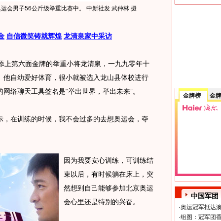
运会男子56公斤级举重比赛中。 中新社发 武仲林 摄
金
自信微笑铸就辉煌
龙清泉家中采访
团添上第六面金牌的举重小将龙清泉，一九九零年十
。他自幼爱好体育，很小就被选入龙山县体校进行
网络聊天工具签名是“举出世界，举出未来”。
金牌榜
金
，在训练的时候，我不会过多的去想奥运会，夺
因为我要安心训练，可训练结
束以后，有时候躺在床上，突
然想到自己能够参加北京奥运
中国军团
会心里还是特别的兴奋。
·
奥运冠军抵达澳
·
组图：冠军团香