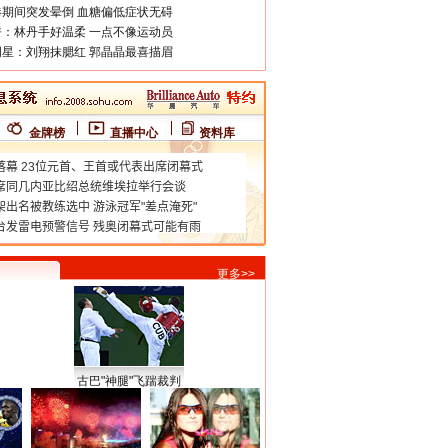
期间突发晕倒 血糖偏低症状无碍
：林丹手好温柔 一点不像运动员
星：刘翔抹腮红 郭晶晶最喜描眉
金牌榜
直播中心
资料库
更多>>
古巴"神腿"飞踹裁判