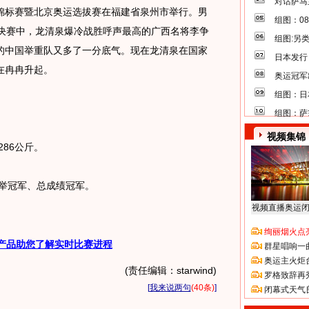
对话萨马
重锦标赛暨北京奥运选拔赛在福建省泉州市举行。男
组图：0
级决赛中，龙清泉爆冷战胜呼声最高的广西名将李争
组图:另
的中国举重队又多了一分底气。现在龙清泉在国家
日本发行
在冉冉升起。
奥运冠军
组图：日
组图：萨
视频集锦
86公斤。
挺举冠军、总成绩冠军。
视频直播奥运
绚丽烟火点
产品助您了解实时比赛进程
群星唱响一
奥运主火炬
(责任编辑：starwind)
罗格致辞再
[
我来说两句
(40条)
]
闭幕式天气