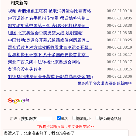
相关新闻
·
视频:希腊短跑王塔努 被取消奥运会比赛资格
08-08-11 09:18
·
伊万诺维奇右手拇指伤情重 很遗憾将告别...
08-08-11 09:05
·
郭文珺射落中国第三金 表现出色打破奥运...
08-08-11 08:38
·
组图:北京奥运会中美男篮大战 姚明盖帽
08-08-11 08:35
·
中国移动:奥运会开幕式通话峰值创历届奥...
08-08-11 08:25
·
群众通过各种方式收听收看北京奥运会开幕...
08-08-11 08:19
·
世界相聚五环旗下 八十多国政要聚首北京...
08-08-11 08:17
·
河北广西关闭非法转播北京奥运会网站
08-08-11 08:17
·
奥运会没有失败者
08-08-11 08:15
·
刘德华回味奥运会开幕式 盼郭晶晶再夺金(图)
08-08-11 08:06
更多关于
郭文珺 奥运会
的新闻>>
用户：
匿名
隐藏地址
设为辩论话题
*搜狗拼音输入法，中文处理专家>>