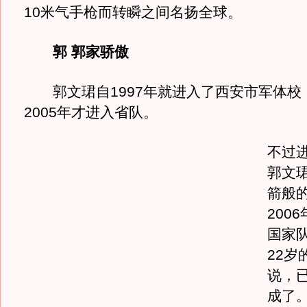
10米气手枪而转瞬之间名扬全球。
郭 郭家骄傲
郭文珺自1997年就进入了西安市军体校
2005年才进入省队。
不过
郭文
箭般
200
国家
22岁
说，
成了