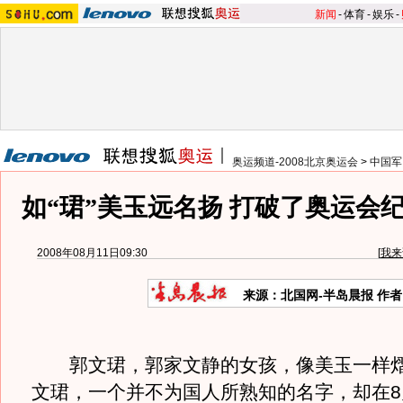
新闻
-
体育
-
娱乐
-
奥运频道-2008北京奥运会
>
中国军
如“珺”美玉远名扬 打破了奥运会
2008年08月11日09:30
[
我来
来源：北国网-半岛晨报 作
郭文珺，郭家文静的女孩，像美玉一样熠
文珺，一个并不为国人所熟知的名字，却在8