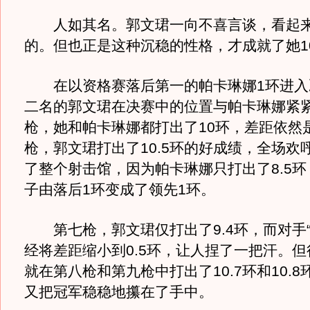
人如其名。郭文珺一向不喜言谈，看起来
的。但也正是这种沉稳的性格，才成就了她1
在以资格赛落后第一的帕卡琳娜1环进入
二名的郭文珺在决赛中的位置与帕卡琳娜紧
枪，她和帕卡琳娜都打出了10环，差距依然
枪，郭文珺打出了10.5环的好成绩，全场欢
了整个射击馆，因为帕卡琳娜只打出了8.5
子由落后1环变成了领先1环。
第七枪，郭文珺仅打出了9.4环，而对手“
经将差距缩小到0.5环，让人捏了一把汗。
就在第八枪和第九枪中打出了10.7环和10.
又把冠军稳稳地攥在了手中。