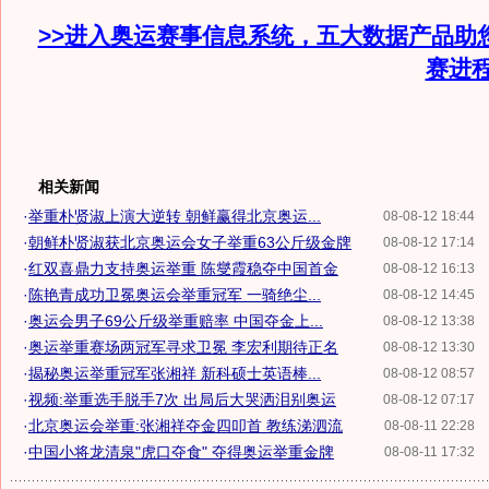
>>进入奥运赛事信息系统，五大数据产品助
赛进
相关新闻
·
举重朴贤淑上演大逆转 朝鲜赢得北京奥运...
08-08-12 18:44
·
朝鲜朴贤淑获北京奥运会女子举重63公斤级金牌
08-08-12 17:14
·
红双喜鼎力支持奥运举重 陈燮霞稳夺中国首金
08-08-12 16:13
·
陈艳青成功卫冕奥运会举重冠军 一骑绝尘...
08-08-12 14:45
·
奥运会男子69公斤级举重赔率 中国夺金上...
08-08-12 13:38
·
奥运举重赛场两冠军寻求卫冕 李宏利期待正名
08-08-12 13:30
·
揭秘奥运举重冠军张湘祥 新科硕士英语棒...
08-08-12 08:57
·
视频:举重选手脱手7次 出局后大哭洒泪别奥运
08-08-12 07:17
·
北京奥运会举重:张湘祥夺金四叩首 教练涕泗流
08-08-11 22:28
·
中国小将龙清泉"虎口夺食" 夺得奥运举重金牌
08-08-11 17:32