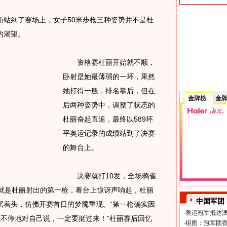
到了赛场上，女子50米步枪三种姿势并不是杜
的渴望。
资格赛杜丽开始就不顺，
卧射是她最薄弱的一环，果然
她打得一般，排名靠后，但在
金牌榜
金
后两种姿势中，调整了状态的
杜丽奋起直追，最终以589环
平奥运记录的成绩站到了决赛
的舞台上。
决赛就打10发，全场鸦雀
”这就是杜丽射出的第一枪，看台上惊讶声响起，杜丽
中国军团
摇着头，仿佛开赛首日的梦魇重现。“第一枪确实因
·
奥运冠军抵达澳
不停地对自己说，一定要挺过来！”杜丽赛后回忆
·
组图：冠军团香