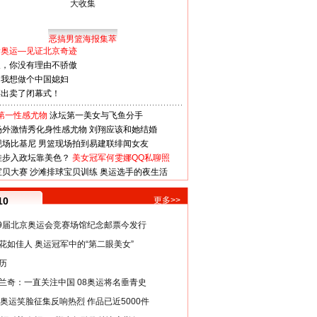
恶搞男篮海报集萃
看奥运—见证北京奇迹
人，你没有理由不骄傲
：我想做个中国媳妇
谋出卖了闭幕式！
第一性感尤物
泳坛第一美女与飞鱼分手
场外激情秀化身性感尤物
刘翔应该和她结婚
现场比基尼
男篮现场拍到易建联绯闻女友
娃步入政坛靠美色？
美女冠军何雯娜QQ私聊照
宝贝大赛
沙滩排球宝贝训练
奥运选手的夜生活
10
更多>>
29届北京奥运会竞赛场馆纪念邮票今发行
花如佳人 奥运冠军中的“第二眼美女”
历
兰奇：一直关注中国 08奥运将名垂青史
8奥运笑脸征集反响热烈 作品已近5000件