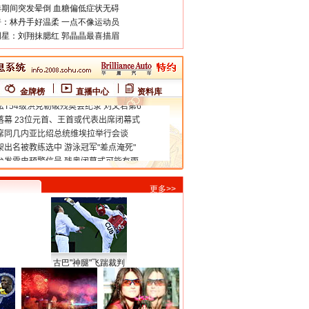
期间突发晕倒 血糖偏低症状无碍
：林丹手好温柔 一点不像运动员
星：刘翔抹腮红 郭晶晶最喜描眉
金牌榜
直播中心
资料库
更多>>
古巴"神腿"飞踹裁判