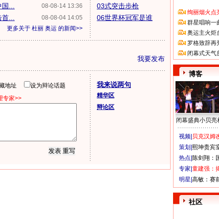
...
03式突击步枪
08-08-14 13:36
绚丽烟火点
...
06世界杯冠军是谁
08-08-04 14:05
群星唱响一
更多关于
杜丽 奥运
的新闻>>
奥运主火炬
罗格致辞再
闭幕式天气
我要发布
博客
我来说两句
隐藏地址
设为辩论话题
精华区
专家>>
辩论区
闭幕盛典小贝亮
视频|
贝克汉姆改
策划|
熙坤贵宾
热点|
陈剑翔：
专家|
童建强：
明星|
高敏：赛
社区