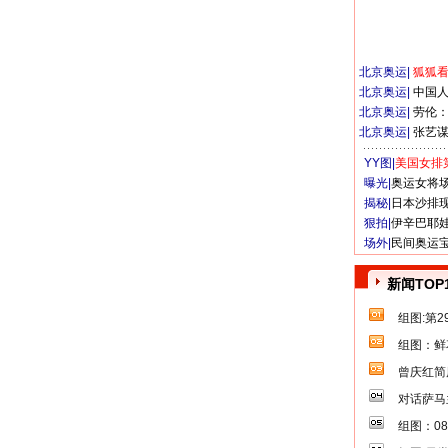
北京奥运
|
狐狐
北京奥运
|
中国
北京奥运
|
劳伦
北京奥运
|
张艺
YY图|
美国女排
曝光|
奥运女将
揭秘|
日本沙排
狠拍|
伊辛巴耶
场外|
民间奥运
新闻TOP
组图:第
组图：鲜
曾庆红简
对话萨马
组图：0