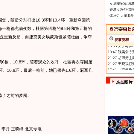
·
女划艇冠军访港
·
香港女粉丝惊呼
·
体坛九大浓妆明
随后分别打出10.3环和10.4环，重新夺回第
一枪都充满变数，杜丽第四枪的9.8环和第五枪的
鲁兹重新反超，而捷克美女埃蒙斯也紧随杜丽，争夺
赛事赛程
枪，10.8环，随着观众的欢呼，杜丽再次夺回第
环、10.8环，最后一枪前，她已领先1.6环，冠军几
热点图片
掉了之前的梦魇。
李丹 王晓峰 北京专电