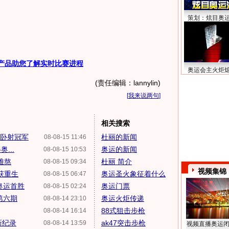
策划：炫目奥
产品助您了解实时比赛进程
奥运会主火炬
(责任编辑：lannylin)
[
我来说两句
]
相关搜索
枪卧射冠军
杜丽的新闻
08-08-15 11:46
...
奥运的新闻
08-08-15 10:53
难熬
杜丽 简介
08-08-15 09:34
视频集锦
获重生
奥运圣火象征着什么
08-08-15 06:47
奥运首胜
奥运门票
08-08-15 02:24
第六期
奥运火炬传递
08-08-14 23:10
88式狙击步枪
08-08-14 16:14
新纪录
ak47突击步枪
08-08-14 13:59
视频直播奥运