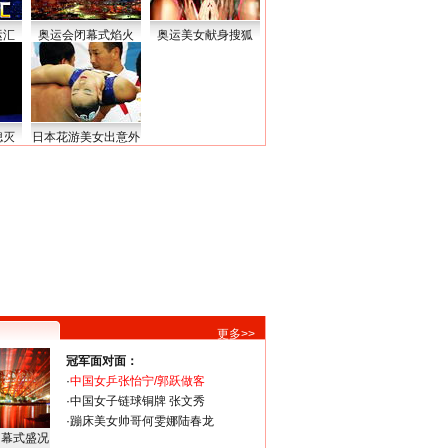
运汇
奥运会闭幕式焰火
奥运美女献身搜狐
熄灭
日本花游美女出意外
更多>>
冠军面对面：
·
中国女乒张怡宁/郭跃做客
·
中国女子链球铜牌 张文秀
·
蹦床美女帅哥何雯娜陆春龙
闭幕式盛况