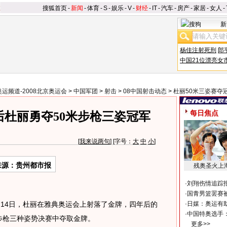
搜狐首页
-
新闻
-
体育
-
S
-
娱乐
-
V
-
财经
-
IT
-
汽车
-
房产
-
家居
-
女人
-
新
杨佳注射死刑
郎
中国21位漂亮女
奥运频道-2008北京奥运会
>
中国军团
>
射击
>
08中国射击动态
>
杜丽50米三姿赛夺
每日焦点
后杜丽勇夺50米步枪三姿冠军
[
我来说两句
] [字号：
大
中
小
]
来源：贵州都市报
残奥圣火上
·
刘翔伤情追踪
·
国青男篮罢赛被
4日，杜丽在雅典奥运会上射落了金牌，四年后的
·
日媒：奥运有
·
中国特奥选手
米步枪三种姿势决赛中夺取金牌。
更多>>