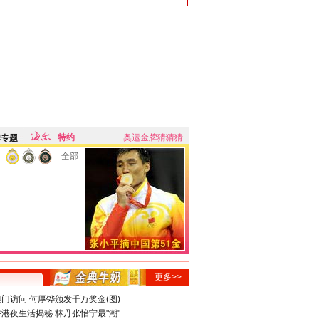
特约
奥运金牌猜猜猜
牌专题
全部
更多>>
门访问 何厚铧颁发千万奖金(图)
港夜生活揭秘 林丹张怡宁最"潮"