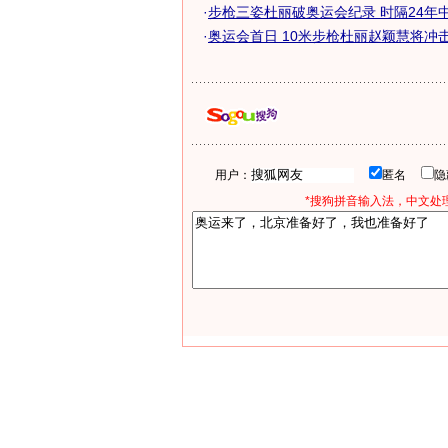
·
步枪三姿杜丽破奥运会纪录 时隔24年中国
·
奥运会首日 10米步枪杜丽赵颖慧将冲击首
用户：
匿名
*搜狗拼音输入法，中文处理