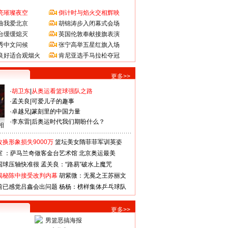
亮璀璨夜空
倒计时与焰火交相辉映
曲我爱北京
胡锦涛步入闭幕式会场
台缓缓熄灭
英国伦敦奉献接旗表演
秀中文问候
张宁高举五星红旗入场
良好适合观烟火
肯尼亚选手马拉松夺冠
更多>>
·
胡卫东
|
从奥运看篮球强队之路
·
孟关良
|
可爱儿子的趣事
·
卓越兄
|
篆刻里的中国力量
·
李东雷
|
后奥运时代我们期盼什么？
相
换形象损失9000万
篮坛美女隋菲菲军训英姿
室 ：萨马兰奇做客金台艺术馆
北京奥运最美
国球压轴快准很
孟关良：“路易”破水上魔咒
揭秘陈中接受改判内幕
胡紫微：无冕之王苏丽文
前已感觉吕鑫会出问题
杨杨：榜样集体乒乓球队
更多>>