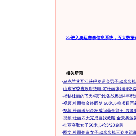
>>进入奥运赛事信息系统，五大数据
相关新闻
·
乌克兰艾瓦江获得奥运会男子50米步
·
山东省委省政府致电 贺杜丽张娟娟夺得奥
·
揭秘杜丽的"5天4夜":比备战奥运4年都
·
视频:杜丽摘金终圆梦 50米步枪项目再
·
视频:杜丽破纪录杨威问鼎全能王 男篮
·
视频:杜丽四天完成自我救赎 全景奥运
·
杜丽夺取女子50米步枪3*20金牌
·
图文:杜丽创造女子50米步枪三姿奥运