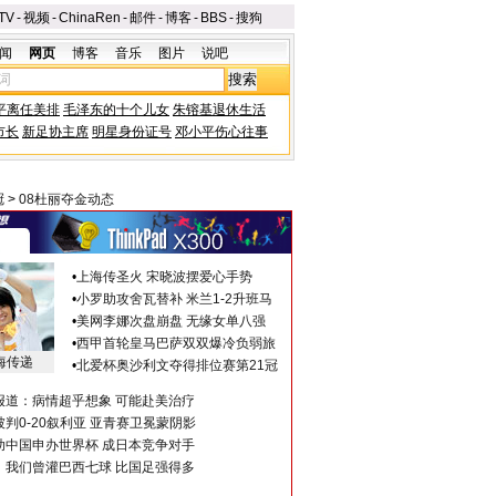
TV
-
视频
-
ChinaRen
-
邮件
-
博客
-
BBS
-
搜狗
闻
网页
博客
音乐
图片
说吧
平离任美排
毛泽东的十个儿女
朱镕基退休生活
市长
新足协主席
明星身份证号
邓小平伤心往事
冠
>
08杜丽夺金动态
•
上海传圣火 宋晓波摆爱心手势
•
小罗助攻舍瓦替补 米兰1-2升班马
•
美网李娜次盘崩盘 无缘女单八强
•
西甲首轮皇马巴萨双双爆冷负弱旅
海传递
•
北爱杯奥沙利文夺得排位赛第21冠
报道：病情超乎想象 可能赴美治疗
判0-20叙利亚 亚青赛卫冕蒙阴影
助中国申办世界杯 成日本竞争对手
：我们曾灌巴西七球 比国足强得多